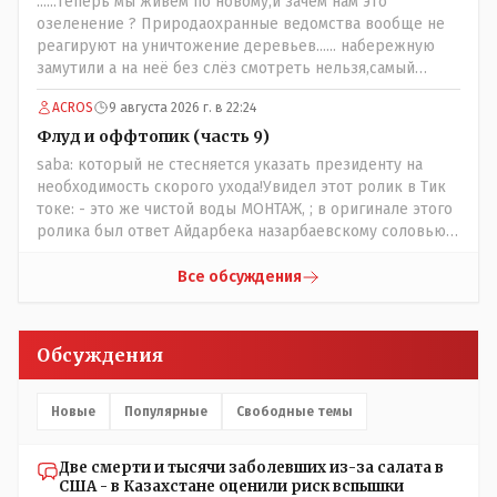
......теперь мы живём по новому,и зачем нам это
озеленение ? Природаохранные ведомства вообще не
реагируют на уничтожение деревьев...... набережную
замутили а на неё без слёз смотреть нельзя,самый
наивысший уровень рукопопства наших
ACROS
9 августа 2026 г. в 22:24
строителей"специалистов",как исторические здания
сносить пожалуйста ,а как на века построить слабо.....Вы
Флуд и оффтопик (часть 9)
вот господин Бондаренко большой учёный прошлись
saba: который не стесняется указать президенту на
бы по историческим постройкам сколько было
необходимость скорого ухода!Увидел этот ролик в Тик
ликвидировано в советское время и в наше.......
токе: - это же чистой воды МОНТАЖ, ; в оригинале этого
ролика был ответ Айдарбека назарбаевскому соловью
на его якобы критику партии Республика. Я думаю: - они
просто напросто - КЛОУНЫ или МАРИОНЕТКИ власти и
Все обсуждения
пикировка между ними - это сделано или
срежисировано кем то из АП для того что бы создать
видимость ИНТРИГИ выборов, его как бы и якобы
Обсуждения
НАКАЛ - и тот и этот без разрешения АП - и шага,
вернее и голоса не подадут. - в принципе вы же видите
- идёт СКУЧНАЯ и НУДНАЯ и МОНОТОННАЯ и полностью
Новые
Популярные
Свободные темы
КОНТРОЛИРУЕМАЯ якобы предвыборная агитация Если
вдруг они захотят гавкнуть что либо по своему
Две смерти и тысячи заболевших из-за салата в
усмотрению: - их мгновенно лишать возможности идти
США - в Казахстане оценили риск вспышки