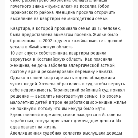
было рассмотрено заявление обладательницы
почетного знака «Кумис алка» из поселка Тобол
Тарановского района. Женщина просила отсрочить
выселение из квартиры ее многодетной семьи.
Квартира, в которой проживала семья из 12 человек,
была предоставлена акиматом поселка. Жилье было
брошенным - в 2002 году его хозяйка вместе с дочкой
уехала в Жамбылскую область.
10 лет спустя собственница квартиры решила
вернуться в Костанайскую область. Как пояснила
женщина, ее дочь заболела аллергической астмой,
поэтому врачи рекомендовали перемену климата.
Однако в своей квартире мать и дочь обнаружили
чужих людей. Хозяева обратились в суд, чтобы вернуть
себе недвижимость. Тарановский районный суд принял
решение — выселить многодетную семью. Но восемь
малолетних детей и трое неработающих женщин жилье
не покинули, потому что им некуда было идти.
Единственный кормилец семьи находится в Астане на
заработках, откуда присылает домочадцам деньги. Их
едва хватает на жизнь.
Апелляционная судебная коллегия выслушала доводы