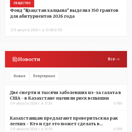
ОБЩЕСТВО
Фонд "Қазақстан халқына" выделил 350 грантов
для абитуриентов 2026 года
9 августа 2026 г. в 13:38
135
Новости
Все
Новые
Популярные
Две смерти и тысячи заболевших из-за салата в
США - в Казахстане оценили риск вспышки
9 августа 2026 г. в 17:30
786
Казахстанцам предлагают провериться на рак
легких - Кто и где это может сделать в
Костанайской области
9 августа 2026 г. в 15:59
398