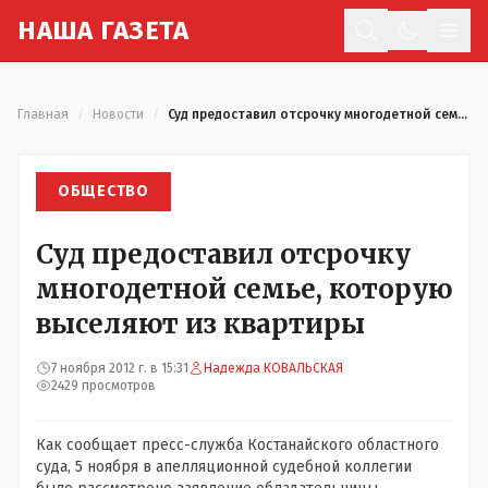
Н
АША
Г
АЗЕТА
Отк
Главная
/
Новости
/
Суд предоставил отсрочку многодетной семье, которую выселяют из квартиры
ОБЩЕСТВО
Суд предоставил отсрочку
многодетной семье, которую
выселяют из квартиры
7 ноября 2012 г. в 15:31
Надежда КОВАЛЬСКАЯ
2429 просмотров
Как сообщает пресс-служба Костанайского областного
суда, 5 ноября в апелляционной судебной коллегии