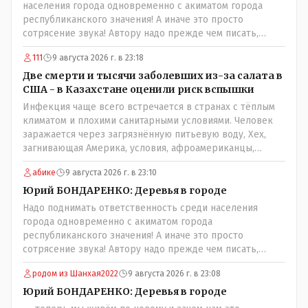
населения города одновременно с акиматом города
республиканского значения! А иначе это просто
сотрясение звука! Автору надо прежде чем писать,
необходимо самому обратиться в ЖКХ акимата и
111
9 августа 2026 г. в 23:18
разобраться прежде чем своей статьей провоцировать
население города!Согласен всецело!
Две смерти и тысячи заболевших из-за салата в
США - в Казахстане оценили риск вспышки
Инфекция чаще всего встречается в странах с тёплым
климатом и плохими санитарными условиями. Человек
заражается через загрязнённую питьевую воду, Хех,
загнивающая Америка, условия, афроамериканцы,
грязная вода, отсутствие страховок, нечистоплотные
абике
9 августа 2026 г. в 23:10
мигранты и прочее.. Лучше России и Казахстана жить
негде..
Юрий БОНДАРЕНКО: Деревья в городе
Надо поднимать ответственность среди населения
города одновременно с акиматом города
республиканского значения! А иначе это просто
сотрясение звука! Автору надо прежде чем писать,
необходимо самому обратиться в ЖКХ акимата и
родом из Шанхая2022
9 августа 2026 г. в 23:08
разобраться прежде чем своей статьей провоцировать
население города!
Юрий БОНДАРЕНКО: Деревья в городе