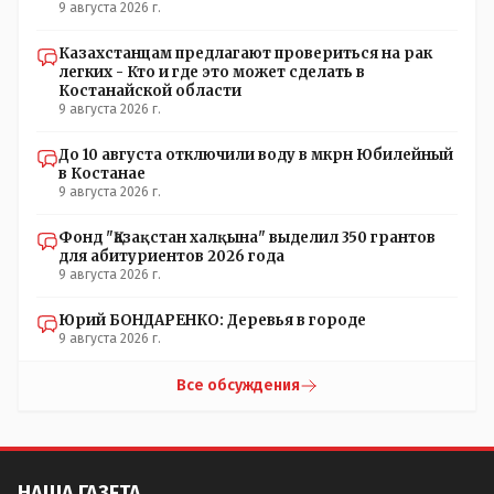
на выборы и не дадут им места в будущем Курултае: -
9 августа 2026 г.
кстати, я думаю в АП и уже и места распределили между
партиями.
Казахстанцам предлагают провериться на рак
легких - Кто и где это может сделать в
Костанайской области
9 августа 2026 г.
До 10 августа отключили воду в мкрн Юбилейный
в Костанае
9 августа 2026 г.
Фонд "Қазақстан халқына" выделил 350 грантов
для абитуриентов 2026 года
9 августа 2026 г.
Юрий БОНДАРЕНКО: Деревья в городе
9 августа 2026 г.
Все обсуждения
НАША ГАЗЕТА