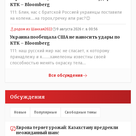
частности биологии и математики. Vlad Kostanai: Поэтому
КТК – Bloomberg
люди и отказываются и я в том числе своих не
111: Блин, нас с братской Россией украинцы поставили
прививал.Лично я вам и тем другим людям благодарен.
на колени.....на горох,гречку или рис?😊
Добровольные действия направленные на сокращение
частотности появления в популяции соответствующих
родом из Шанхая2022
9 августа 2026 г. в 00:56
комбинаций генов заслуживают благодарности. Мы и
Украина пообещала США не наносить удары по
без того основательно загубили нормальный
КТК – Bloomberg
естественный отбор.
111: наш русский мир нас не спасает, к которому
принадлежу и я.........хамелеоны известны своей
способностью менять окраску тела....
Все обсуждения
Обсуждения
Новые
Популярные
Свободные темы
Европа теряет урожай: Казахстану предрекли
неожиданный шанс