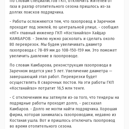
По словам специалистов ГКП, отключить жителей от
газа в разгар отопительного сезона пришлось из-за
долгих поисков подрядчика.
- Работы осложняются тем, что газопровод в Заречном
проходит под землей, по центральной улице, - сообщил
«НГ» главный инженер ГКП «Костанайгаз» Хайдар
КАМБАРОВ. - Землю нужно раскопать и сделать около
80 переврезок. Мы будем увеличивать диаметр
газопровода с 78-89 мм до 108-150-159 мм. Это поможет
увеличить давление в газопроводе.
По словам Камбарова, реконструкция газопровода в
Заречном ведется уже 5 лет. Увеличение диаметра —
завершающий этап работ. Переврезки будет
осуществлять 8 сварочных постов. На эти работы ГКП
«Костанайгаз» потратит 16,5 млн тенге.
- С отключением мы затянули из-за того, что тендеры на
подрядные работы проходят долго, - рассказал
Камбаров. - Долго не могли найти подрядчика. Хорошая
фирма, которая занималась газопроводами, недавно из
Костаная ушла. Вот и пришлось отключать газопровод
во время отопительного сезона.