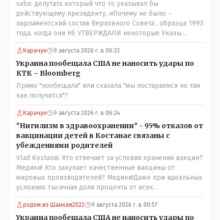
saba: депутата который что то указывал бы
действующему президенту, нПочему не было: -
парламентский состав Верховного Совета , образца 1993
года, когда они НЕ УТВЕРЖДАЛИ некоторые Указы
Назарбаева, особенно в части выборов и перевыборов и
Карачун
9 августа 2026 г. в 06:33
некоторых вопросах внутренней политики, и тогда
Назарбай волевым Указом РАСПУСТИЛ этот бунтарский
Украина пообещала США не наносить удары по
состав. Имя - Серикболсын Абдильдин вам знакомо -
КТК – Bloomberg
юывший секретарь ЦК КП Казахстана , впоследствии -
Прямо "пообещала" или сказала "мы постараемся но там
депутат Верховного Совета и Мажлиса и Председатель
как получится"?
партии коммунстов- он в то время и после и причём
НЕОДНОКРАТНО, указывал и многократно на недостатки
Карачун
9 августа 2026 г. в 06:24
Назарбая и предлагал ему самому ДОБРОВОЛЬНО уйти с
"Нигилизм в здравоохранении" - 95% отказов от
поста Президента.
вакцинации детей в Костанае связаны с
убеждениями родителей
Vlad Kostanai: Кто отвечает за условия хранения вакцин?
Медики! Кто закупает качественные вакцины от
мировых производителей? Медики!Даже при идеальных
условиях тысячная доля процента от всех
вакцинированных может иметь плохие последствия от
родом из Шанхая2022
9 августа 2026 г. в 00:57
прививки. Бумага нужна как защита от дол.....бов не
дружащих с школьными курсами предметов, в
Украина пообещала США не наносить удары по