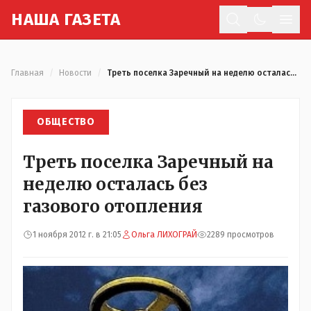
Н
АША
Г
АЗЕТА
Отк
Главная
/
Новости
/
Треть поселка Заречный на неделю осталась без газового отопления
ОБЩЕСТВО
Треть поселка Заречный на
неделю осталась без
газового отопления
1 ноября 2012 г. в 21:05
Ольга ЛИХОГРАЙ
2289 просмотров