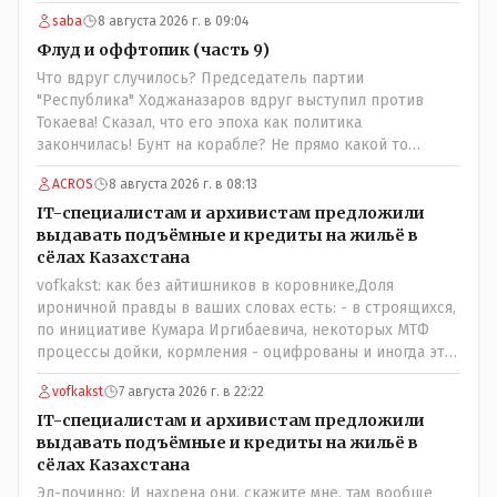
проблема. // На вкус и цвет........., по мне : - наша молочка
saba
8 августа 2026 г. в 09:04
значительно вкуснее чем руссская и белоруская, а хлеб
покупайте формовой, бюджетный- он значительно
Флуд и оффтопик (часть 9)
вкусней остальных, но самый вкусный хлеб в совхозных
Что вдруг случилось? Председатель партии
пекарнях; мясо - русское, белоруское не вкусное- наше
"Республика" Ходжаназаров вдруг выступил против
значительно вкусней и натуральное Цитата:///В
Токаева! Сказал, что его эпоха как политика
финансовой столице республики все дешевле./// Что
закончилась! Бунт на корабле? Не прямо какой то
правда то правда: - там продкты и фрукты-овощи
правдолюб вдруг выступил! Может он инопланетянин?
дешевле и услуги тамады, певцов тоже и провести той
ACROS
8 августа 2026 г. в 08:13
Появился неизвестно откуда, отжал у бывшего
на 250-300 человек там обойдётся в разы дешевле чем в
всесильного Розинова целый холдинг и теперь против
IT-специалистам и архивистам предложили
Костанае. Цитата:///Кому доверять?/// Только себе: - за
президента выступает! Вот ни капельки ему не поверю,
выдавать подъёмные и кредиты на жильё в
что боролись на то и напоролись- хотели капитализм,
что он действует в интересах страны, про народ уже и
сёлах Казахстана
жить по принципу: "...человек-человеку- волк....", не
не говорю! Опять какие то закулисные игры?
vofkakst: как без айтишников в коровнике,Доля
захотели жить в коммунизме где был принцип:
ироничной правды в ваших словах есть: - в строящихся,
"....человек человеку- брат...."
по инициативе Кумара Иргибаевича, некоторых МТФ
процессы дойки, кормления - оцифрованы и иногда эти
программы дают сбой - и тогда они нужны, хотя я
vofkakst
7 августа 2026 г. в 22:22
насколько в курсе своей комьютерной безграмотности
- все эти вопросы можно решать и устранять эти сбои и
IT-специалистам и архивистам предложили
удалённо - лёжа на диване, в городе. Но, этих
выдавать подъёмные и кредиты на жильё в
современных и оцифрованных МТФ критично мало для
сёлах Казахстана
массового переезда лохматых и обкуренных молодых
Эл-починно: И нахрена они, скажите мне, там вообще