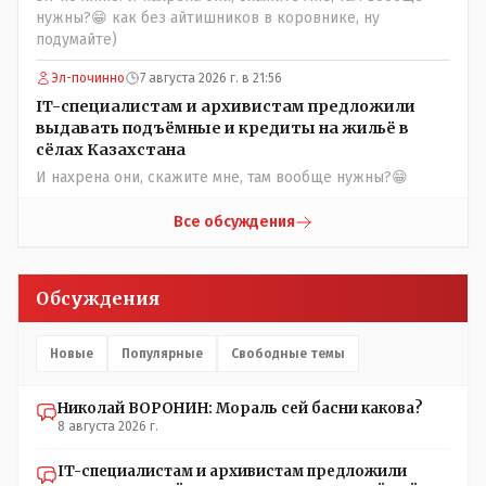
ребят из города в село, да и те МТФ я по опыту
нужны?😁 как без айтишников в коровнике, ну
подозреваю, скоро перейдут на обслуживание с
подумайте)
помошью кувалды, китайского скотча, алюминевой
проволоки и русского мата. Вот где работать в селе
Эл-починно
7 августа 2026 г. в 21:56
именно АРХИВАРИУСАМ - понятие не имею- допустим
IT-специалистам и архивистам предложили
все мои архивы по работе и по семейной жизни -
выдавать подъёмные и кредиты на жильё в
помещаются в одну дешёвую китайскую флешку
сёлах Казахстана
купленную на оптушке на Складской за 1 000 тенге.
И нахрена они, скажите мне, там вообще нужны?😁
Впрочем, не надо гадать: - это замутили УМНЫЕ люди
наверху , близко расположенные к гос.бюджету-
Все обсуждения
наверняка они знают что делают.
Обсуждения
Новые
Популярные
Свободные темы
Николай ВОРОНИН: Мораль сей басни какова?
8 августа 2026 г.
IT-специалистам и архивистам предложили