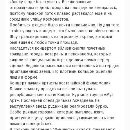
яблоку негде было упасть. Все желающие
отпраздновать день города на площади не вмещались,
поэтому людской поток плавно растекался еще и на
соседнюю улицу Космонавтов.
Пробиться к сцене было почти невозможно. Но для того,
чтобы увидеть концерт, это было вовсе не обязательно.
Шоу транслировалось на огромном экране, который
был виден с любой точки площади.
Насладиться концертом вблизи смогли почетные
граждане города, ветераны и пенсионеры, которые
сидели за специальным ограждением прямо перед
сценой. Недалеко располагался специальный шатер для
приглашенных звезд. Его плотным кольцом оцепили
люди в форме.
Концерт начали артисты костанайской филармонии.
Ближе к закату праздника начали выступать
республиканские гости: Кайрат Нуртас и группа «Муз
Арт». Последней спела Дильназ Ахмадиева. На
выступления звезд рудничане реагировали бурно.
Особо рьяных горожан, которые пытались взять
приступом сцену, даже пришлось утихомиривать при
помощи полицейских.
В полночь прогремел 10-минутный салют. Фейерверк