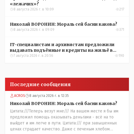
«лежачих»?
8 августа 2026 г. в 10:09
217
Николай ВОРОНИН: Мораль сей басни какова?
8 августа 2026 г. в 09:09
371
IT-специалистам и архивистам предложили
выдавать подъёмные и кредиты на жильё в
сёлах Казахстана
7 августа 2026 г. в 20:56
190
Последние сообщения
ACROS
8 августа 2026 г. в 12:35
Николай ВОРОНИН: Мораль сей басни какова?
Цитата:///Теперь везут мне/// На вашем месте я бы им
предложил помощь оказывать деньгами - всё на то
выйдет и им легче в пути. Цитата:/// при завышенных
ценах страдает качество. Даже с печеным хлебом