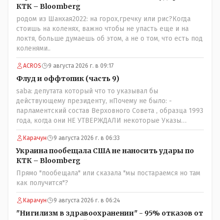
посмотрев на того, как он не сдался, но ты же там сам
КТК – Bloomberg
живешь и многое знаешь о тех, на кого работаешь.. Это
родом из Шанхая2022: на горох,гречку или рис?Когда
просто прагматизм и ничего личного. Победим мы, они
стоишь на коленях, важно чтобы не упасть еще и на
встанут под нас и наоборот и все это понимают..
локтя, больше думаешь об этом, а не о том, что есть под
коленями..
ACROS
9 августа 2026 г. в 09:17
Флуд и оффтопик (часть 9)
saba: депутата который что то указывал бы
действующему президенту, нПочему не было: -
парламентский состав Верховного Совета , образца 1993
года, когда они НЕ УТВЕРЖДАЛИ некоторые Указы
Назарбаева, особенно в части выборов и перевыборов и
Карачун
9 августа 2026 г. в 06:33
некоторых вопросах внутренней политики, и тогда
Назарбай волевым Указом РАСПУСТИЛ этот бунтарский
Украина пообещала США не наносить удары по
состав. Имя - Серикболсын Абдильдин вам знакомо -
КТК – Bloomberg
юывший секретарь ЦК КП Казахстана , впоследствии -
Прямо "пообещала" или сказала "мы постараемся но там
депутат Верховного Совета и Мажлиса и Председатель
как получится"?
партии коммунстов- он в то время и после и причём
НЕОДНОКРАТНО, указывал и многократно на недостатки
Карачун
9 августа 2026 г. в 06:24
Назарбая и предлагал ему самому ДОБРОВОЛЬНО уйти с
"Нигилизм в здравоохранении" - 95% отказов от
поста Президента.