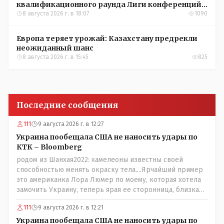
квалификационного раунда Лиги конференций
УЕФА
8 августа 2026 г. в 18:07
1090
Европа теряет урожай: Казахстану предрекли
неожиданный шанс
8 августа 2026 г. в 15:45
825
Последние сообщения
111
9 августа 2026 г. в 12:27
Украина пообещала США не наносить удары по
КТК – Bloomberg
родом из Шанхая2022: хамелеоны известны своей
способностью менять окраску тела....Ярчайший пример
это американка Лора Люмер по моему, которая хотела
замочить Украину, теперь ярая ее сторонница, близкая
к Трампу. Ну и западные страны тем более, которые
111
9 августа 2026 г. в 12:21
предоставляли Зеленскому убежище, чтоб он бежал и
которые развернулись потом на 180 или 360 градусов,
Украина пообещала США не наносить удары по