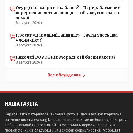
Огурцы размером с кабачок? - Перерабатываем
переросшие летние овощи, чтобы вкусно съесть
зимой
8 августа 2026 г.
Проект «Народный гаишник» - Зачем здесь два
«лежачих»?
8 августа 2026 г.
Николай ВОРОНИН: Мораль сей басни какова?
8 августа 2026 г.
Все обсуждения
НАША ГАЗЕТА
Перепечатка материалов (включая фото, видео и аудиоматериалы),
размещенных на www.ng.kz, разрешена в объеме не более одной трети
с обязательной гиперссылкой на материал в первом абзаце, как
первоисточник в следующей или схожей формулировке: "сообщает