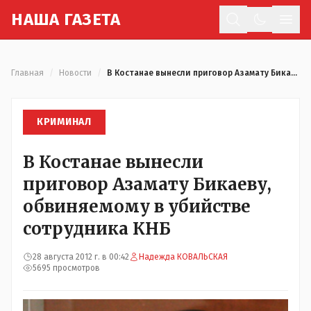
Н
АША
Г
АЗЕТА
Отк
Главная
/
Новости
/
В Костанае вынесли приговор Азамату Бикаеву, обвиняемому в убийстве сотрудника КНБ
КРИМИНАЛ
В Костанае вынесли
приговор Азамату Бикаеву,
обвиняемому в убийстве
сотрудника КНБ
28 августа 2012 г. в 00:42
Надежда КОВАЛЬСКАЯ
5695 просмотров