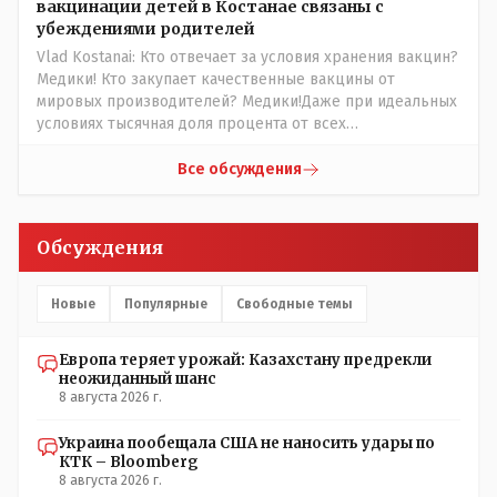
вакцинации детей в Костанае связаны с
убеждениями родителей
Vlad Kostanai: Кто отвечает за условия хранения вакцин?
Медики! Кто закупает качественные вакцины от
мировых производителей? Медики!Даже при идеальных
условиях тысячная доля процента от всех
вакцинированных может иметь плохие последствия от
прививки. Бумага нужна как защита от дол.....бов не
Все обсуждения
дружащих с школьными курсами предметов, в
частности биологии и математики. Vlad Kostanai: Поэтому
люди и отказываются и я в том числе своих не
Обсуждения
прививал.Лично я вам и тем другим людям благодарен.
Добровольные действия направленные на сокращение
частотности появления в популяции соответствующих
Новые
Популярные
Свободные темы
комбинаций генов заслуживают благодарности. Мы и
без того основательно загубили нормальный
Европа теряет урожай: Казахстану предрекли
естественный отбор.
неожиданный шанс
8 августа 2026 г.
Украина пообещала США не наносить удары по
КТК – Bloomberg
8 августа 2026 г.