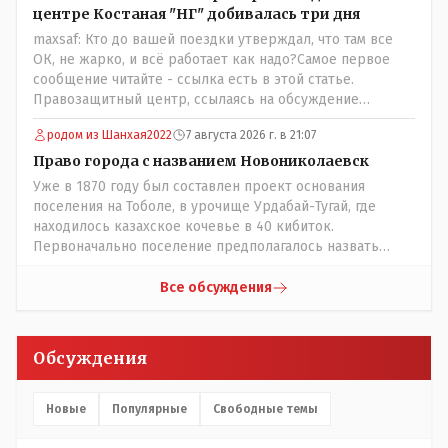
центре Костаная "НГ" добивалась три дня
maxsaf: Кто до вашей поездки утверждал, что там все
ОК, не жарко, и всё работает как надо?Самое первое
сообщение читайте - ссылка есть в этой статье.
Правозащитный центр, ссылаясь на обсуждение
сотрудников интерната в рабочем чате, которые
родом из Шанхая2022
7 августа 2026 г. в 21:07
прислали ему в виде аудиосообщений, пишет, что
воспитатели долго добивались установки
Право города с названием Новониколаевск
кондиционеров в помещениях, где есть дети, однако к
Уже в 1870 году был составлен проект основания
настоящему времени их установили только в
поселения на Тоболе, в урочище Урдабай-Тугай, где
помещениях, предназначенных для административно-
находилось казахское кочевье в 40 кибиток.
управленческого персонала. И Также в каждой группе
Первоначально поселение предполагалось назвать
установлены кондиционеры, питьевой и температурный
Урдабаем по имени урочища. .......из всего этого следует
режимы, которые взяты на особый контроль, учитывая
что комиссии ономастической надо ознакомиться с
Все обсуждения
погодные условия в это лето. Мы решили. что это -
историей города и принять справедливое решение с
противоречие. Вы считаете иначе?
названием Урдабай-Тугай 40 кибиток или просто
Урдабай таким образом они убьют сразу двух зайцев
Обсуждения
царского и коммуняцкого....и справедливость
восторжествует....
Новые
Популярные
Свободные темы