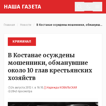
Н
АША
Г
АЗЕТА
Отк
Главная
/
Новости
/
В Костанае осуждены мошенники, обманувшие около 10 глав крестьянских хозяйств
КРИМИНАЛ
В Костанае осуждены
мошенники, обманувшие
около 10 глав крестьянских
хозяйств
24 августа 2012 г. в 16:10
Надежда КОВАЛЬСКАЯ
2843 просмотра