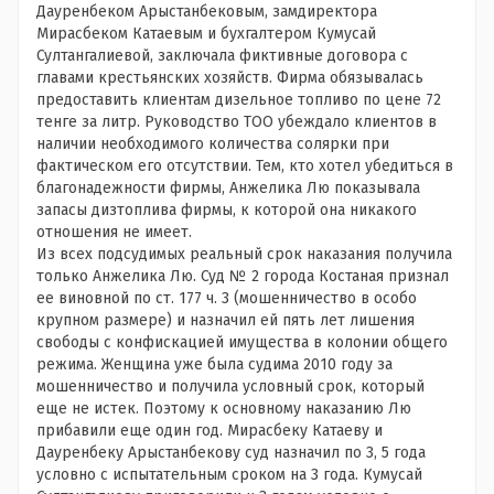
Дауренбеком Арыстанбековым, замдиректора
Мирасбеком Катаевым и бухгалтером Кумусай
Султангалиевой, заключала фиктивные договора с
главами крестьянских хозяйств. Фирма обязывалась
предоставить клиентам дизельное топливо по цене 72
тенге за литр. Руководство ТОО убеждало клиентов в
наличии необходимого количества солярки при
фактическом его отсутствии. Тем, кто хотел убедиться в
благонадежности фирмы, Анжелика Лю показывала
запасы дизтоплива фирмы, к которой она никакого
отношения не имеет.
Из всех подсудимых реальный срок наказания получила
только Анжелика Лю. Суд № 2 города Костаная признал
ее виновной по ст. 177 ч. 3 (мошенничество в особо
крупном размере) и назначил ей пять лет лишения
свободы с конфискацией имущества в колонии общего
режима. Женщина уже была судима 2010 году за
мошенничество и получила условный срок, который
еще не истек. Поэтому к основному наказанию Лю
прибавили еще один год. Мирасбеку Катаеву и
Дауренбеку Арыстанбекову суд назначил по 3, 5 года
условно с испытательным сроком на 3 года. Кумусай