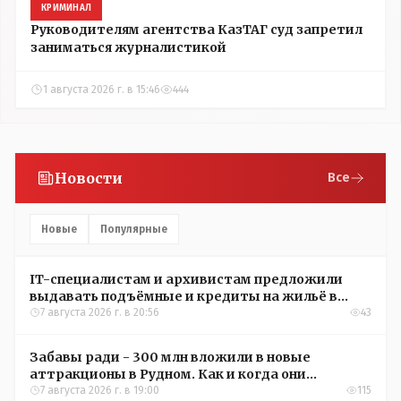
КРИМИНАЛ
Руководителям агентства КазТАГ суд запретил
заниматься журналистикой
1 августа 2026 г. в 15:46
444
Новости
Все
Новые
Популярные
IT-специалистам и архивистам предложили
выдавать подъёмные и кредиты на жильё в
сёлах Казахстана
7 августа 2026 г. в 20:56
43
Забавы ради - 300 млн вложили в новые
аттракционы в Рудном. Как и когда они
окупятся?
7 августа 2026 г. в 19:00
115