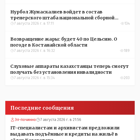
Нурбол Жумаскалиев войдет в состав
тренерского штаба национальной сборной
Казахстана по футболу
7 августа 2026 г. в 17:11
134
Возвращение жары: будет 40 по Цельсию. О
погоде в Костанайской области
7 августа 2026 г. в 16:32
189
Слуховые аппараты казахстанцы теперь смогут
получать без установления инвалидности
7 августа 2026 г. в 15:34
203
Последние сообщения
Эл-починно
7 августа 2026 г. в 21:56
IT-специалистам и архивистам предложили
выдавать подъёмные и кредиты на жильё в