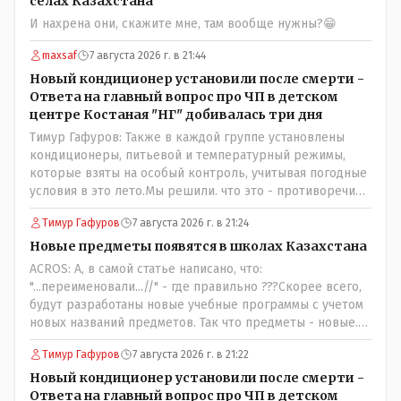
сёлах Казахстана
И нахрена они, скажите мне, там вообще нужны?😁
maxsaf
7 августа 2026 г. в 21:44
Новый кондиционер установили после смерти -
Ответа на главный вопрос про ЧП в детском
центре Костаная "НГ" добивалась три дня
Тимур Гафуров: Также в каждой группе установлены
кондиционеры, питьевой и температурный режимы,
которые взяты на особый контроль, учитывая погодные
условия в это лето.Мы решили. что это - противоречие.
Вы считаете иначе?Ну тут противоречия нет. Этот
Тимур Гафуров
7 августа 2026 г. в 21:24
комментарий прозвучал на следующий день после
трагедии, то есть 29 июля, когда спешно установили и
Новые предметы появятся в школах Казахстана
воду, и новые кондиционеры, и впервые поставили
ACROS: А, в самой статье написано, что:
температурный режим на контроль. То есть первая
"...переименовали...//" - где правильно ???Скорее всего,
часть - информация до трагедии, вторая часть -
будут разработаны новые учебные программы с учетом
информация после трагедии, когда все уже было
новых названий предметов. Так что предметы - новые.
исправлено.
Хоть и переименованные)
Тимур Гафуров
7 августа 2026 г. в 21:22
Новый кондиционер установили после смерти -
Ответа на главный вопрос про ЧП в детском