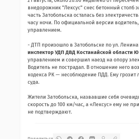
21 августа, около 20.00 недалеко от пересече
внедорожник "Лексус" снес бетонный столб э
часть Затобольска осталась без электричеств
часу ночи. По официальной версии водитель, 
управлением.
- ДТП произошло в Затобольске по ул. Ленин
инспектор УДП ДВД Костанайской области 
управлением и совершил наезд на опору элек
Водитель не пострадал. В отношение него воз
кодекса РК — несоблюдение ПДД. Ему грозит
суда.
Жители Затобольска, назвавшие себя очевид
скорость до 100 км/час, а «Лексус» ему не 
не подтверждают.
Поделиться