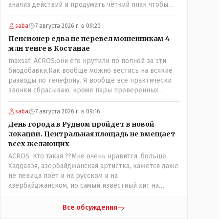
анализ действий и продумать чёткий план чтобы
комар носа не подточил! Но тут явно спешили, а в
аналитическом центре либо кто то из
saba
7 августа 2026 г. в 09:20
родственников сидит, либо ведущий специалист на
Пенсионер едва не перевел мошенникам 4
Мальдивы уехал, либо всё вместе! Пока
млн тенге в Костанае
прокатывает по вышеизложенным Вами причинам,
maxsaf: ACROS:они его крутили по полной за эти
просто обстоятельства немного меняются по
биодобавки.Как вообще можно вестись на всякие
сравнению с Назарбаевскими временами, власти
разводы по телефону. Я вообще все практически
решили пощупать кошелёк населения, а это уже
звонки сбрасываю, кроме пары проверенных
неизвестная в уравнении взаимоотношений власти
контактов. Один раз мне мой банк позвонил, не
и народа! Тут бы как раз специалист-аналитик и
мошенники. Я приехал туда, в банк, нашел того, кто
пригодился бы!
saba
7 августа 2026 г. в 09:16
мне звонил, притащил к главному менеджеру и
День города в Рудном пройдет в новой
обоим сказал: ещё один такой звонок, без разницы,
локации. Центральная площадь не вмещает
какая причина, и я счета свои у вас позакрываю.
всех желающих
Остальные входящие сразу в бан, по умолчанию для
ACROS: Кто такая ??Мне очень нравится, больше
меня любой входящий - Скам, пока не доказано
Хаддавэя, азербайджанская артистка, кажется даже
обратное - Zero trust. Все созвоны - только на
не певица поёт и на русском и на
верифицируемые номера.Всё верно, я тоже так
азербайджанском, но самый известный хит на
поступаю,но увы любопытство ещё никто не
турецком. У неё очень необычный низкий тембр
отменял! Я уже давно всё объяснил жене, но она
голоса!
все равно меня допрашивает:" Кто звонил? От кого
Все обсуждения
скрываешься? Почему сбросил?"