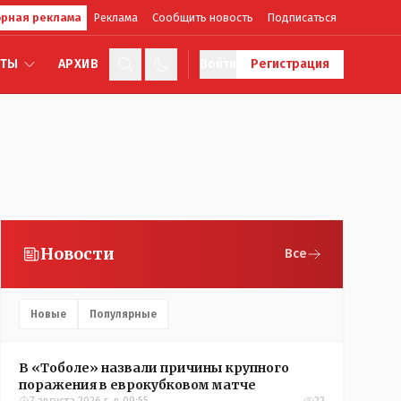
рная реклама
Реклама
Сообщить новость
Подписаться
КТЫ
АРХИВ
Войти
Регистрация
Новости
Все
Новые
Популярные
В «Тоболе» назвали причины крупного
поражения в еврокубковом матче