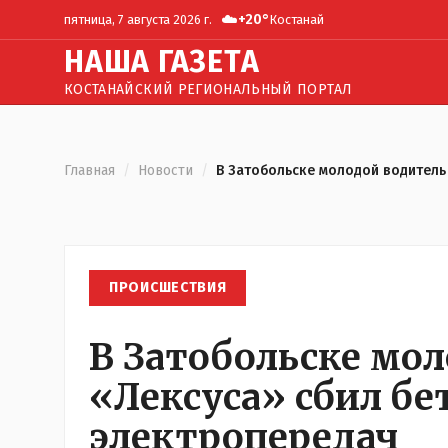
☁️
+
20
°
пятница, 7 августа 2026 г.
Костанай
Н
АША
Г
АЗЕТА
КОСТАНАЙСКИЙ РЕГИОНАЛЬНЫЙ ПОРТАЛ
Главная
/
Новости
/
В Затобольске молодой водитель
ПРОИСШЕСТВИЯ
В Затобольске мо
«Лексуса» сбил б
электропередач