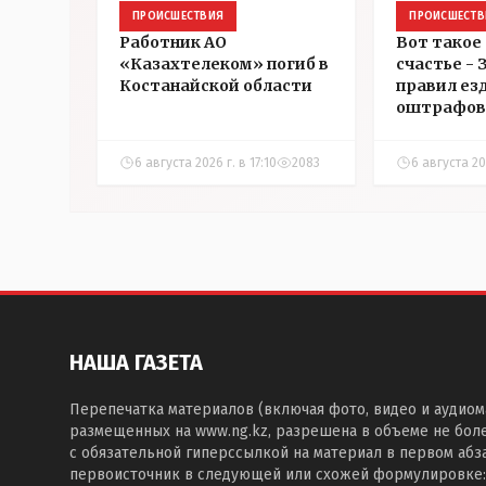
ПРОИСШЕСТВИЯ
ПРОИСШЕСТВ
Работник АО
Вот такое
«Казахтелеком» погиб в
счастье -
Костанайской области
правил ез
оштрафов
участнико
соревнова
6 августа 2026 г. в 17:10
2083
6 августа 202
Аркалыке
НАША ГАЗЕТА
Перепечатка материалов (включая фото, видео и аудиом
размещенных на www.ng.kz, разрешена в объеме не бол
с обязательной гиперссылкой на материал в первом абза
первоисточник в следующей или схожей формулировке: