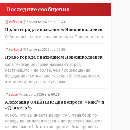
Последние сообщения
vofkakst
7 августа 2026 г. в 09:43
Право города с названием Новониколаевск
Собственно, также как они говорят Тэнгэ или тэнге
vofkakst
7 августа 2026 г. в 09:35
Право города с названием Новониколаевск
saba: многие россияне называют город
Кастанай,Это - не более, чем произношение
безударной "О" в слове "кОстанай" Это мы знаем,
что истоки тянутся от Кустаная
saba
7 августа 2026 г. в 09:28
Александр ОЛЕЙНИК: Два вопроса: «Как?» и
«Для чего?»
ACROS: Что вы имеете ввиду ??А у меня бзик по
поводу некомпетентности и непрофессионализма
наших властей! Кто то же должен был провести