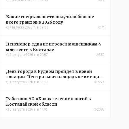
7 августа 2026 г. в 09:55
22
Какие специальности получили больше
всего грантов в 2026 году
7 августа 2026 г. в 09:00
74
Пенсионер едва не перевел мошенникам 4
млн тенге в Костанае
6 августа 2026 г. в 21:07
382
День города в Рудном пройдет в новой
локации. Центральная площадь не вмещает
всех желающих
6 августа 2026 г. в 19:08
2226
Работник АО «Казахтелеком» погиб в
Костанайской области
6 августа 2026 г. в 17:10
2083