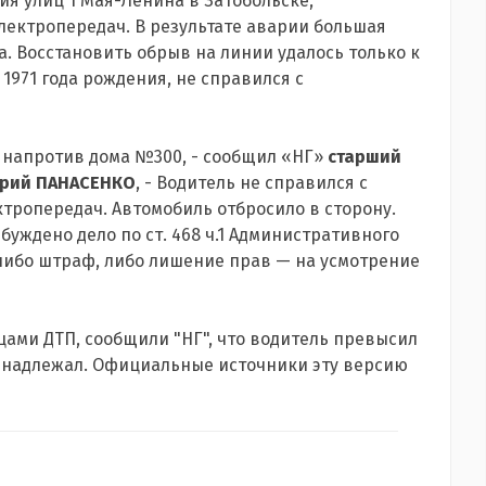
ния улиц 1 Мая-Ленина в Затобольске,
лектропередач. В результате аварии большая
а. Восстановить обрыв на линии удалось только к
1971 года рождения, не справился с
а напротив дома №300, - сообщил «НГ»
старший
Юрий ПАНАСЕНКО
, - Водитель не справился с
тропередач. Автомобиль отбросило в сторону.
буждено дело по ст. 468 ч.1 Административного
 либо штраф, либо лишение прав — на усмотрение
цами ДТП, сообщили "НГ", что водитель превысил
принадлежал. Официальные источники эту версию