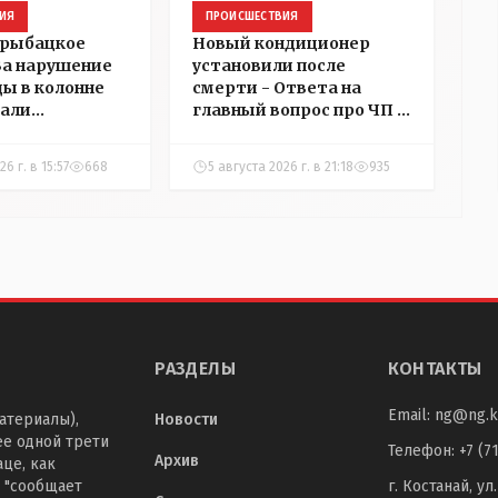
ИЯ
ПРОИСШЕСТВИЯ
 рыбацкое
Новый кондиционер
 За нарушение
установили после
ды в колонне
смерти - Ответа на
али
главный вопрос про ЧП в
в
детском центре
ний в
Костаная "НГ"
6 г. в 15:57
668
5 августа 2026 г. в 21:18
935
добивалась три дня
РАЗДЕЛЫ
КОНТАКТЫ
Email:
ng@ng.k
атериалы),
Новости
ее одной трети
Телефон
:
+7 (7
Архив
це, как
 "сообщает
г. Костанай, ул