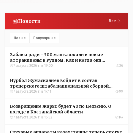
Новости
Все
Новые
Популярные
Забавы ради - 300 млн вложили в новые
аттракционы в Рудном. Как и когда они
окупятся?
7 августа 2026 г. в 19:00
26
Нурбол Жумаскалиев войдет в состав
тренерского штаба национальной сборной
Казахстана по футболу
7 августа 2026 г. в 17:11
99
Возвращение жары: будет 40 по Цельсию. О
погоде в Костанайской области
7 августа 2026 г. в 16:32
147
Слуховые аппараты казахстанцы теперь смогут