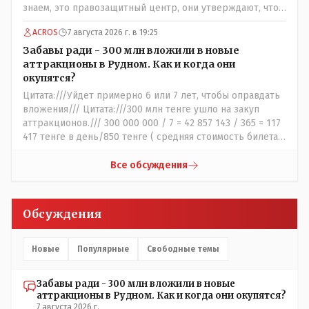
знаем, это правозащитный центр, они утверждают, что
ничего толком не работало на момент трагедии. А кто
ACROS
7 августа 2026 г. в 19:25
второй источник, с противоречивой информацией? Кто
до вашей поездки утверждал, что там все ОК, не жарко,
Забавы ради - 300 млн вложили в новые
и всё работает как надо?
аттракционы в Рудном. Как и когда они
окупятся?
Цитата:///Уйдет примерно 6 или 7 лет, чтобы оправдать
вложения/// Цитата:///300 млн тенге ушло на закуп
аттракционов./// 300 000 000 / 7 = 42 857 143 / 365 = 117
417 тенге в день/850 тенге ( средняя стоимость билета)
- 138 человек в день - такая должна быть средняя
минимальная ежедневная посещаемость этих
Все обсуждения
атракционов и только лишь для того что бы "отбить"
стоимость оборудования, прибавьте сюда ещё :-
зарплата персонала, налоги, амортизация оборудования,
Обсуждения
его техобслуживание, покупка запчастей,
электроэнергия, накладные и другие непредвиденные
расходы. И это не отнимая морозные дни, непогоду и
Новые
Популярные
Свободные темы
прочие нерабочие дни.
Забавы ради - 300 млн вложили в новые
аттракционы в Рудном. Как и когда они окупятся?
7 августа 2026 г.