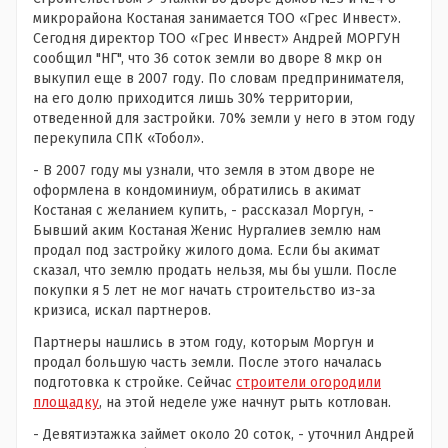
микрорайона Костаная занимается ТОО «Грес Инвест».
Сегодня директор ТОО «Грес Инвест» Андрей МОРГУН
сообщил "НГ", что 36 соток земли во дворе 8 мкр он
выкупил еще в 2007 году. По словам предпринимателя,
на его долю приходится лишь 30% территории,
отведенной для застройки. 70% земли у него в этом году
перекупила СПК «Тобол».
- В 2007 году мы узнали, что земля в этом дворе не
оформлена в кондоминиум, обратились в акимат
Костаная с желанием купить, - рассказал Моргун, -
Бывший аким Костаная Женис Нургалиев землю нам
продал под застройку жилого дома. Если бы акимат
сказал, что землю продать нельзя, мы бы ушли. После
покупки я 5 лет не мог начать строительство из-за
кризиса, искал партнеров.
Партнеры нашлись в этом году, которым Моргун и
продал большую часть земли. После этого началась
подготовка к стройке. Сейчас
строители огородили
площадку
, на этой неделе уже начнут рыть котлован.
- Девятиэтажка займет около 20 соток, - уточнил Андрей