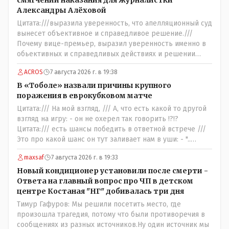
смягчении наказания для журналистки
или же их банально ПЕРЕИМЕНОВАЛИ и завтра обьявят
Александры Алёховой
это очередной и бесконечно длящей на протяжении вот
Цитата:///выразила уверенность, что апелляционный суд
уже более ТРИДЦАТИ лет: - новой школьной
вынесет объективное и справедливое решение.///
РЕФОРМОЙ.
Почему вице-премьер, выразил уверенность именно в
обьективных и справедливых действиях и решении
именно АПЕЛЛЯЦИОННОГО суда, а не суда ПЕРВОЙ
ACROS
7 августа 2026 г. в 19:38
инстанции ??? Значит она посчитала что суд первой
инстанции вынес: - ."....НЕ ОБЬЕКТИВНОЕ и
В «Тоболе» назвали причины крупного
НЕСПРАВЕДЛИВОЕ решение....." - так можно
поражения в еврокубковом матче
интрепретировать её высказывание ???
Цитата:/// На мой взгляд, /// А, что есть какой то другой
взгляд на игру: - он не охерел так говорить !?!?
Цитата:/// есть шансы победить в ответной встрече ///
Это про какой шанс он тут заливает нам в уши: - "..
забить на своём поле ЧЕТЫРЕ гола и при этом не
maxsaf
7 августа 2026 г. в 19:33
пропустить ни ОДНОГО,,,,"- сказки Венского леса.
Цитата://я поздравляю их с этой победой// Значит
Новый кондиционер установили после смерти -
морально: - игроки Тобола уже проиграли ответную
Ответа на главный вопрос про ЧП в детском
встречу: - чудо на поле не бывает, если только у тебя в
центре Костаная "НГ" добивалась три дня
команде играет сам Марадона....
Тимур Гафуров: Мы решили посетить место, где
произошла трагедия, потому что были противоречия в
сообщениях из разных источников.Ну один источник мы