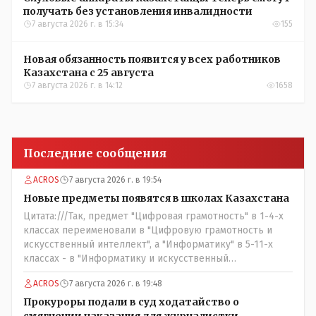
получать без установления инвалидности
7 августа 2026 г. в 15:34
155
Новая обязанность появится у всех работников
Казахстана с 25 августа
7 августа 2026 г. в 14:12
1658
Последние сообщения
ACROS
7 августа 2026 г. в 19:54
Новые предметы появятся в школах Казахстана
Цитата:///Так, предмет "Цифровая грамотность" в 1-4-х
классах переименовали в "Цифровую грамотность и
искусственный интеллект", а "Информатику" в 5-11-х
классах - в "Информатику и искусственный
интеллект"./// Заголовок статьи: ..///.Новые предметы
ACROS
7 августа 2026 г. в 19:48
появятся в школах Казахстана.../// А, в самой статье
написано, что: "...переименовали...//" - где правильно ???
Прокуроры подали в суд ходатайство о
И они эти НОВЫЕ предметы действительно - появились