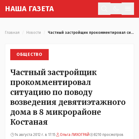
Н
АША
Г
АЗЕТА
Отк
Главная
/
Новости
/
Частный застройщик прокомментировал ситуацию по поводу возведения девятиэтажного дома в 8 микрорайоне Костаная
ОБЩЕСТВО
Частный застройщик
прокомментировал
ситуацию по поводу
возведения девятиэтажного
дома в 8 микрорайоне
Костаная
14 августа 2012 г. в 17:15
Ольга ЛИХОГРАЙ
8210 просмотров