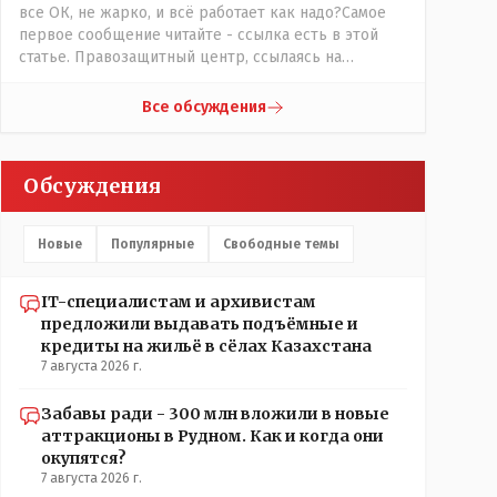
все ОК, не жарко, и всё работает как надо?Самое
первое сообщение читайте - ссылка есть в этой
статье. Правозащитный центр, ссылаясь на
обсуждение сотрудников интерната в рабочем
чате, которые прислали ему в виде
Все обсуждения
аудиосообщений, пишет, что воспитатели долго
добивались установки кондиционеров в
помещениях, где есть дети, однако к настоящему
Обсуждения
времени их установили только в помещениях,
предназначенных для административно-
управленческого персонала. И Также в каждой
Новые
Популярные
Свободные темы
группе установлены кондиционеры, питьевой и
температурный режимы, которые взяты на особый
контроль, учитывая погодные условия в это лето.
IT-специалистам и архивистам
Мы решили. что это - противоречие. Вы считаете
предложили выдавать подъёмные и
иначе?
кредиты на жильё в сёлах Казахстана
7 августа 2026 г.
Забавы ради - 300 млн вложили в новые
аттракционы в Рудном. Как и когда они
окупятся?
7 августа 2026 г.