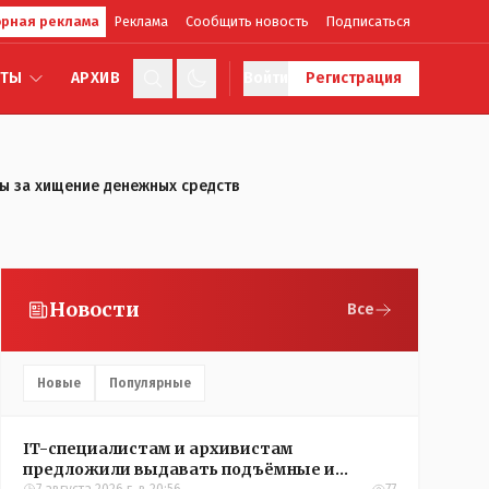
рная реклама
Реклама
Сообщить новость
Подписаться
КТЫ
АРХИВ
Войти
Регистрация
ы за хищение денежных средств
Новости
Все
Новые
Популярные
IT-специалистам и архивистам
предложили выдавать подъёмные и