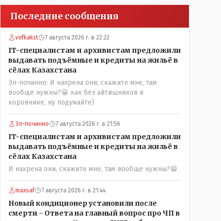
Последние сообщения
vofkakst
7 августа 2026 г. в 22:22
IT-специалистам и архивистам предложили
выдавать подъёмные и кредиты на жильё в
сёлах Казахстана
Эл-починно: И нахрена они, скажите мне, там
вообще нужны?😁 как без айтишников в
коровнике, ну подумайте)
Эл-починно
7 августа 2026 г. в 21:56
IT-специалистам и архивистам предложили
выдавать подъёмные и кредиты на жильё в
сёлах Казахстана
И нахрена они, скажите мне, там вообще нужны?😁
maxsaf
7 августа 2026 г. в 21:44
Новый кондиционер установили после
смерти - Ответа на главный вопрос про ЧП в