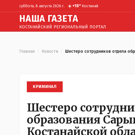
☀️
+
18
°
суббота, 8 августа 2026 г.
Костанай
Н
АША
Г
АЗЕТА
КОСТАНАЙСКИЙ РЕГИОНАЛЬНЫЙ ПОРТАЛ
Главная
/
Новости
/
Шестеро сотрудников отдела обр
КРИМИНАЛ
Шестеро сотрудни
образования Сары
Костанайской обл