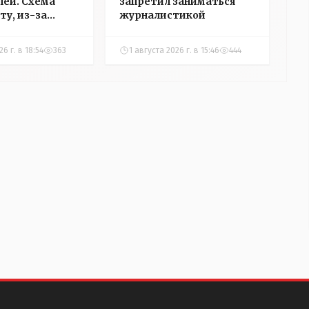
ей. Схема
запретил заниматься
ту, из-за
журналистикой
аблокировали
"НГ" в
6 г. в 18:54
363
1 августа 2026 г. в 15:46
444