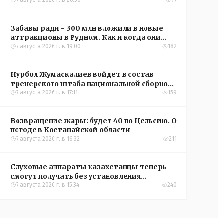
кредиты на жильё в сёлах Казахстана
7 августа 2026 г. в 20:56
77
Забавы ради - 300 млн вложили в новые
аттракционы в Рудном. Как и когда они
окупятся?
7 августа 2026 г. в 19:00
182
Нурбол Жумаскалиев войдет в состав
тренерского штаба национальной сборной
Казахстана по футболу
7 августа 2026 г. в 17:11
159
Возвращение жары: будет 40 по Цельсию. О
погоде в Костанайской области
7 августа 2026 г. в 16:32
211
Слуховые аппараты казахстанцы теперь
смогут получать без установления
инвалидности
7 августа 2026 г. в 15:34
240