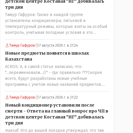
детском центре Костаная "НГ" добивалась
три дня
Тимур Гафуров: Также в каждой группе
установлены кондиционеры, питьевой и
температурный режимы, которые взяты на особый
контроль, учитывая погодные условия в это
лето.Мы решили. что это - противоречие. Вы
считаете иначе?Ну тут противоречия нет. Этот
Тимур Гафуров
7 августа 2026 г. в 21:24
комментарий прозвучал на следующий день после
Новые предметы появятся в школах
трагедии, то есть 29 июля, когда спешно
Казахстана
установили и воду, и новые кондиционеры, и
ACROS: А, в самой статье написано, что:
впервые поставили температурный режим на
"...переименовали...//" - где правильно ???Скорее
контроль. То есть первая часть - информация до
всего, будут разработаны новые учебные
трагедии, вторая часть - информация после
программы с учетом новых названий предметов.
трагедии, когда все уже было исправлено.
Так что предметы - новые. Хоть и
переименованные)
Тимур Гафуров
7 августа 2026 г. в 21:22
Новый кондиционер установили после
смерти - Ответа на главный вопрос про ЧП в
детском центре Костаная "НГ" добивалась
три дня
maxsaf: Кто до вашей поездки утверждал, что там