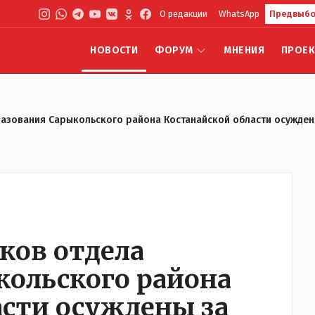
О редакции
WhatsApp
Предвыбо
НОВОСТИ
ФОРУМ
МНЕНИЯ
ПРОЕ
азования Сарыкольского района Костанайской области осужден
ков отдела
кольского района
асти осуждены за