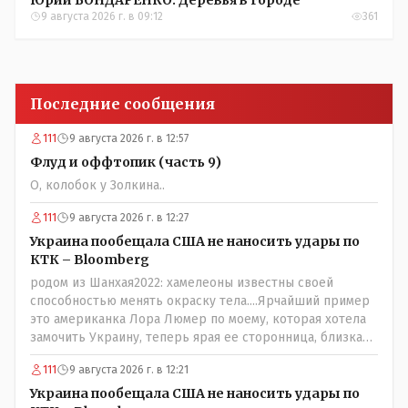
Юрий БОНДАРЕНКО: Деревья в городе
9 августа 2026 г. в 09:12
361
Последние сообщения
111
9 августа 2026 г. в 12:57
Флуд и оффтопик (часть 9)
О, колобок у Золкина..
111
9 августа 2026 г. в 12:27
Украина пообещала США не наносить удары по
КТК – Bloomberg
родом из Шанхая2022: хамелеоны известны своей
способностью менять окраску тела....Ярчайший пример
это американка Лора Люмер по моему, которая хотела
замочить Украину, теперь ярая ее сторонница, близкая
к Трампу. Ну и западные страны тем более, которые
111
9 августа 2026 г. в 12:21
предоставляли Зеленскому убежище, чтоб он бежал и
которые развернулись потом на 180 или 360 градусов,
Украина пообещала США не наносить удары по