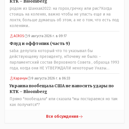
посмотрев на того, как он не сдался, но ты же там сам
КТК – Bloomberg
живешь и многое знаешь о тех, на кого работаешь.. Это
родом из Шанхая2022: на горох,гречку или рис?Когда
просто прагматизм и ничего личного. Победим мы, они
стоишь на коленях, важно чтобы не упасть еще и на
встанут под нас и наоборот и все это понимают..
локтя, больше думаешь об этом, а не о том, что есть под
коленями..
ACROS
9 августа 2026 г. в 09:17
Флуд и оффтопик (часть 9)
saba: депутата который что то указывал бы
действующему президенту, нПочему не было: -
парламентский состав Верховного Совета , образца 1993
года, когда они НЕ УТВЕРЖДАЛИ некоторые Указы
Назарбаева, особенно в части выборов и перевыборов и
Карачун
9 августа 2026 г. в 06:33
некоторых вопросах внутренней политики, и тогда
Назарбай волевым Указом РАСПУСТИЛ этот бунтарский
Украина пообещала США не наносить удары по
состав. Имя - Серикболсын Абдильдин вам знакомо -
КТК – Bloomberg
юывший секретарь ЦК КП Казахстана , впоследствии -
Прямо "пообещала" или сказала "мы постараемся но там
депутат Верховного Совета и Мажлиса и Председатель
как получится"?
партии коммунстов- он в то время и после и причём
НЕОДНОКРАТНО, указывал и многократно на недостатки
Все обсуждения
Назарбая и предлагал ему самому ДОБРОВОЛЬНО уйти с
поста Президента.