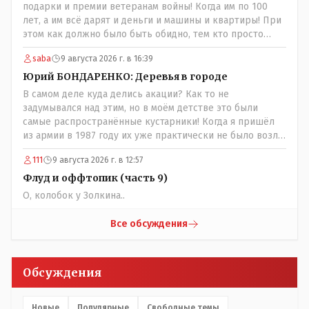
подарки и премии ветеранам войны! Когда им по 100
лет, а им всё дарят и деньги и машины и квартиры! При
этом как должно было быть обидно, тем кто просто
выживал в эти годы отказывая себе во всём и работая
saba
9 августа 2026 г. в 16:39
для фронта! Не всем повезло и получить медаль" За
доблестный труд в годы ВОВ", там хоть какие то льготы
Юрий БОНДАРЕНКО: Деревья в городе
были! А тут? Может всё таки стоит оценивать по
В самом деле куда делись акации? Как то не
степени заинтересованности в высшем образовании, а
задумывался над этим, но в моём детстве это были
не по степени того , как тебе не повезло в жизни?
самые распространённые кустарники! Когда я пришёл
из армии в 1987 году их уже практически не было возле
родительского дома по улице Амангельды! А что
111
9 августа 2026 г. в 12:57
случилось то, с целым видом кустарника?
Флуд и оффтопик (часть 9)
О, колобок у Золкина..
Все обсуждения
Обсуждения
Новые
Популярные
Свободные темы