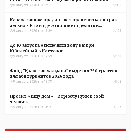
9 августа 2026 г. в 17:30
154
Казахстанцам предлагают провериться на рак
легких - Кто и где это может сделать в
Костанайской области
9 августа 2026 г. в 15:59
193
До 10 августа отключили воду в мкрн
Юбилейный в Костанае
9 августа 2026 г. в 14:59
128
Фонд "Қазақстан халқына" выделил 350 грантов
для абитуриентов 2026 года
9 августа 2026 г. в 13:38
92
Проект «Ищу дом» - Верному нужен свой
человек
9 августа 2026 г. в 11:15
85