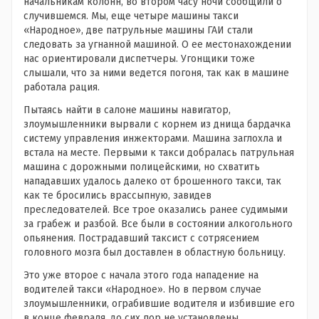
начальникам колонн, во втором часу ночи сообщили о
случившемся. Мы, еще четыре машины такси
«Народное», две патрульные машины ГАИ стали
следовать за угнанной машиной. О ее местонахождении
нас ориентировали диспетчеры. Угонщики тоже
слышали, что за ними ведется погоня, так как в машине
работала рация.
Пытаясь найти в салоне машины навигатор,
злоумышленники вырвали с корнем из днища бардачка
систему управления инжекторами. Машина заглохла и
встала на месте. Первыми к такси добралась патрульная
машина с дорожными полицейскими, но схватить
нападавших удалось далеко от брошенного такси, так
как те бросились врассыпную, завидев
преследователей. Все трое оказались ранее судимыми
за грабеж и разбой. Все были в состоянии алкогольного
опьянения. Пострадавший таксист с сотрясением
головного мозга был доставлен в областную больницу.
Это уже второе с начала этого года нападение на
водителей такси «Народное». Но в первом случае
злоумышленники, ограбившие водителя и избившие его
в конце февраля, до сих пор не установлены.