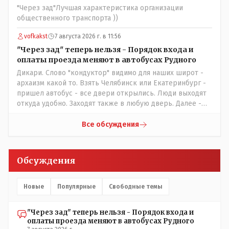
ниче не значат. Прискорбно и иронично
"Через зад"Лучшая характеристика организации
общественного транспорта ))
vofkakst
7 августа 2026 г. в 11:56
"Через зад" теперь нельзя - Порядок входа и
оплаты проезда меняют в автобусах Рудного
Дикари. Слово "кондуктор" видимо для наших широт -
архаизм какой то. Взять Челябинск или Екатеринбург -
пришел автобус - все двери открылись. Люди выходят
откуда удобно. Заходят также в любую дверь. Далее -
либо платишь сам (у каждой двери есть валидатор),
либо кондуктор подойдет с терминалом. Водитель
Все обсуждения
разгружен от вопросов оплаты, полностью
сконцентрировавшись на управлении автобусом.
Кондуктор - помимо удобства - несомненно рабочие
Обсуждения
места. Сколько людей можно трудоустроить? Но зачем,
когда водитель должен и на дорогу смотреть, и оплату
контролировать , и (в редких случаях оплаты наличкой)
Новые
Популярные
Свободные темы
сдачу выдавать. У нас прогресс почему-то идет с
регрессом рука об руку. Любую хорошую задумку
"Через зад" теперь нельзя - Порядок входа и
умудряемся похерить(
оплаты проезда меняют в автобусах Рудного