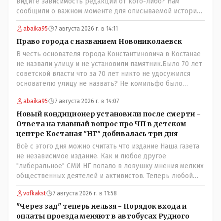
видите зависимость редакции от кого-либо? Нам
сообщили о важном моменте для описываемой истории.
И редакция отреагировала бы дополнительным
abaika95
7 августа 2026 г. в 14:11
исследованием на такие вопрос от любого читателя.
Писать "как надо" редакция не будет. Но мы будем
Право города с названием Новониколаевск
публиковать полную и объективную информацию. А
В честь основателя города Константиновича в Костанае
потом продолжать тему. если выяснятся новые
не назвали улицу и не установили памятник.Было 70 лет
обстоятельства.
советской власти что за 70 лет никто не удосужился
основателю улицу не назвать? Не комильфо было
генерал-губернаторам улицы дарить? При СССР что то
abaika95
7 августа 2026 г. в 14:07
знали о нем такое нехорошее? Ну и сейчас значит не
надо. Обойдёмся как-нибудь vofkakst: Где ономасты,
Новый кондиционер установили после смерти -
которые топят за возвращение исторических
Ответа на главный вопрос про ЧП в детском
названийТак вернули же историческое Кустанай
центре Костаная "НГ" добивалась три дня
коренное название городишка
Всё с этого дня можно считать что издание Наша газета
не независимое издание. Как и любое другое
"либеральное" СМИ НГ попало в ловушку мнения мелких
общественных деятелей и активистов. Теперь любой
активист и НПОшник будет поносить и диктовать
vofkakst
7 августа 2026 г. в 11:58
условия газете информационно бомбордируя ее пока та
не начнет писать "как надо" определенному кругу лиц.
"Через зад" теперь нельзя - Порядок входа и
Редакторская политика, коллектив журналистов уже
оплаты проезда меняют в автобусах Рудного