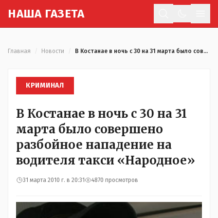
Н
АША
Г
АЗЕТА
Отк
Главная
/
Новости
/
В Костанае в ночь с 30 на 31 марта было совершено разбойное нападение на водителя такси «Народное»
КРИМИНАЛ
В Костанае в ночь с 30 на 31
марта было совершено
разбойное нападение на
водителя такси «Народное»
31 марта 2010 г. в 20:31
4870 просмотров