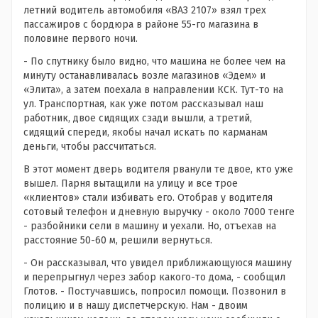
летний водитель автомобиля «ВАЗ 2107» взял трех
пассажиров с бордюра в районе 55-го магазина в
половине первого ночи.
- По спутнику было видно, что машина не более чем на
минуту останавливалась возле магазинов «Эдем» и
«Элита», а затем поехала в направлении КСК. Тут-то на
ул. Транспортная, как уже потом рассказывал наш
работник, двое сидящих сзади вышли, а третий,
сидящий спереди, якобы начал искать по карманам
деньги, чтобы рассчитаться.
В этот момент дверь водителя рванули те двое, кто уже
вышел. Парня вытащили на улицу и все трое
«клиентов» стали избивать его. Отобрав у водителя
сотовый телефон и дневную выручку - около 7000 тенге
- разбойники сели в машину и уехали. Но, отъехав на
расстояние 50-60 м, решили вернуться.
- Он рассказывал, что увидел приближающуюся машину
и перепрыгнул через забор какого-то дома, - сообщил
Глотов. - Постучавшись, попросил помощи. Позвонил в
полицию и в нашу диспетчерскую. Нам - двоим