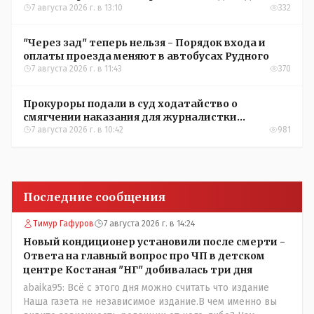
7 августа 2026 г. в 13:10
332
"Через зад" теперь нельзя - Порядок входа и
оплаты проезда меняют в автобусах Рудного
7 августа 2026 г. в 11:43
370
Прокуроры подали в суд ходатайство о
смягчении наказания для журналистки
Александры Алёховой
7 августа 2026 г. в 10:42
981
Последние сообщения
Тимур Гафуров
7 августа 2026 г. в 14:24
Новый кондиционер установили после смерти -
Ответа на главный вопрос про ЧП в детском
центре Костаная "НГ" добивалась три дня
abaika95: Всё с этого дня можно считать что издание
Наша газета не независимое издание.В чем именно вы