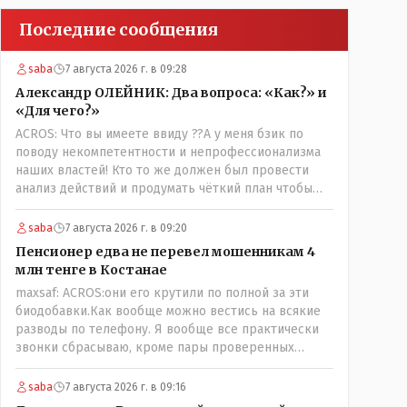
Последние сообщения
saba
7 августа 2026 г. в 09:28
Александр ОЛЕЙНИК: Два вопроса: «Как?» и
«Для чего?»
ACROS: Что вы имеете ввиду ??А у меня бзик по
поводу некомпетентности и непрофессионализма
наших властей! Кто то же должен был провести
анализ действий и продумать чёткий план чтобы
комар носа не подточил! Но тут явно спешили, а в
аналитическом центре либо кто то из
saba
7 августа 2026 г. в 09:20
родственников сидит, либо ведущий специалист на
Пенсионер едва не перевел мошенникам 4
Мальдивы уехал, либо всё вместе! Пока
млн тенге в Костанае
прокатывает по вышеизложенным Вами причинам,
maxsaf: ACROS:они его крутили по полной за эти
просто обстоятельства немного меняются по
биодобавки.Как вообще можно вестись на всякие
сравнению с Назарбаевскими временами, власти
разводы по телефону. Я вообще все практически
решили пощупать кошелёк населения, а это уже
звонки сбрасываю, кроме пары проверенных
неизвестная в уравнении взаимоотношений власти
контактов. Один раз мне мой банк позвонил, не
и народа! Тут бы как раз специалист-аналитик и
мошенники. Я приехал туда, в банк, нашел того, кто
пригодился бы!
saba
7 августа 2026 г. в 09:16
мне звонил, притащил к главному менеджеру и