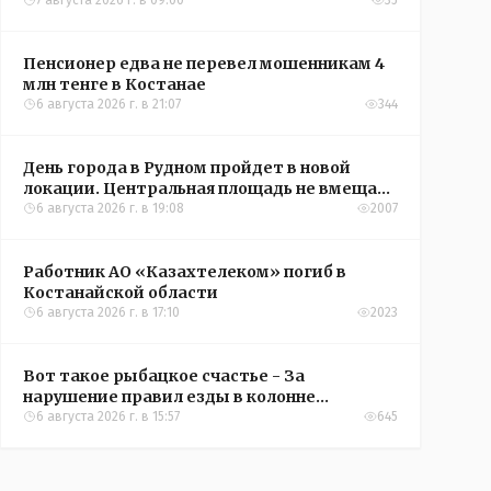
7 августа 2026 г. в 09:00
35
Пенсионер едва не перевел мошенникам 4
млн тенге в Костанае
6 августа 2026 г. в 21:07
344
День города в Рудном пройдет в новой
локации. Центральная площадь не вмещает
всех желающих
6 августа 2026 г. в 19:08
2007
Работник АО «Казахтелеком» погиб в
Костанайской области
6 августа 2026 г. в 17:10
2023
Вот такое рыбацкое счастье - За
нарушение правил езды в колонне
оштрафовали участников соревнований в
6 августа 2026 г. в 15:57
645
Аркалыке