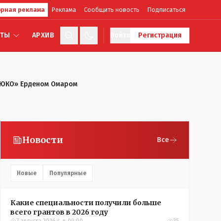
рная реклама
Реклама
Сообщить новость
Подписаться
КТЫ
АРХИВ
Войти
Регистрация
 «ЮКО» Ерденом Омаром
Новости
Все
Новые
Популярные
Какие специальности получили больше
всего грантов в 2026 году