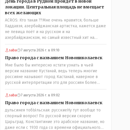
День города в Рудном пройдет в новой
обоим сказал: ещё один такой звонок, без разницы,
локации. Центральная площадь не вмещает
какая причина, и я счета свои у вас позакрываю.
всех желающих
Остальные входящие сразу в бан, по умолчанию для
ACROS: Кто такая ??Мне очень нравится, больше
меня любой входящий - Скам, пока не доказано
Хаддавэя, азербайджанская артистка, кажется даже
обратное - Zero trust. Все созвоны - только на
не певица поёт и на русском и на
верифицируемые номера.Всё верно, я тоже так
азербайджанском, но самый известный хит на
поступаю,но увы любопытство ещё никто не
турецком. У неё очень необычный низкий тембр
отменял! Я уже давно всё объяснил жене, но она
голоса!
все равно меня допрашивает:" Кто звонил? От кого
saba
7 августа 2026 г. в 09:10
скрываешься? Почему сбросил?"
Право города с названием Новониколаевск
Мне было бы интересно кстати узнать в чьей
версии название Кустанай, ведь теперь многие
россияне называют город Кастанай, наверное в
русской интерпретации это для россиян более
удобно? Просто в чисто познавательных целях
может кто из лингвистов или краеведов может
saba
7 августа 2026 г. в 09:02
пояснить!
Право города с названием Новониколаевск
дульсинея тобЫльская: русскиеНу тут вообще то
спорный вопрос! По русской версии скорее
Царьград. Константиние это арабское название, но
даже если с 1930 года со времени официального