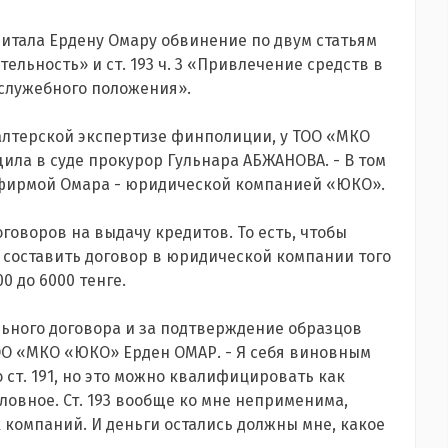
итала Ердену Омару обвинение по двум статьям
ятельность» и ст. 193 ч. 3 «Привлечение средств в
служебного положения».
галтерской экспертизе финполиции, у ТОО «МКО
щила в суде прокурор Гульнара АБЖАНОВА. - В том
 фирмой Омара - юридической компанией «ЮКО».
говоров на выдачу кредитов. То есть, чтобы
 составить договор в юридической компании того
0 до 6000 тенге.
льного договора и за подтверждение образцов
ТОО «МКО «ЮКО» Ерден ОМАР. - Я себя виновным
о ст. 191, но это можно квалифицировать как
овное. Ст. 193 вообще ко мне неприменима,
 компаний. И деньги остались должны мне, какое