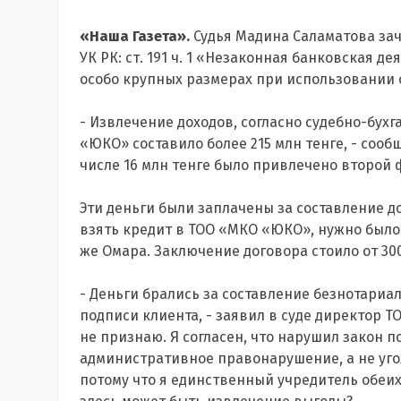
«Наша Газета».
Судья Мадина Саламатова зач
УК РК: ст. 191 ч. 1 «Незаконная банковская де
особо крупных размерах при использовании 
- Извлечение доходов, согласно судебно-бух
«ЮКО» составило более 215 млн тенге, - сооб
числе 16 млн тенге было привлечено второй
Эти деньги были заплачены за составление до
взять кредит в ТОО «МКО «ЮКО», нужно было
же Омара. Заключение договора стоило от 300
- Деньги брались за составление безнотариа
подписи клиента, - заявил в суде директор 
не признаю. Я согласен, что нарушил закон п
административное правонарушение, а не угол
потому что я единственный учредитель обеих