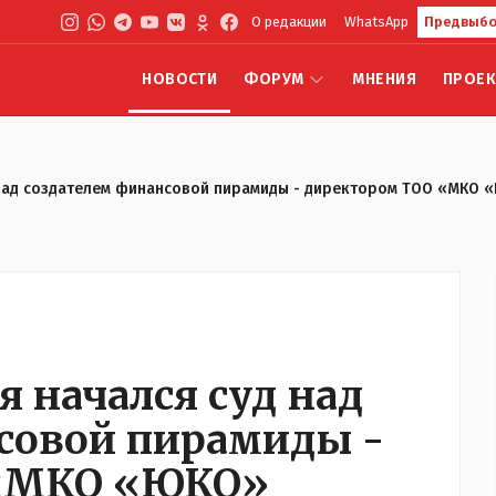
О редакции
WhatsApp
Предвыбо
НОВОСТИ
ФОРУМ
МНЕНИЯ
ПРОЕ
д над создателем финансовой пирамиды - директором ТОО «МКО
я начался суд над
совой пирамиды -
 «МКО «ЮКО»