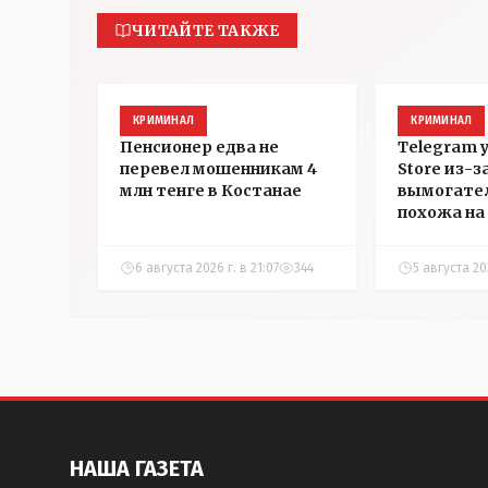
ЧИТАЙТЕ ТАКЖЕ
КРИМИНАЛ
КРИМИНАЛ
Пенсионер едва не
Telegram 
перевел мошенникам 4
Store из-з
млн тенге в Костанае
вымогател
похожа на 
которой з
страничку 
6 августа 2026 г. в 21:07
344
5 августа 202
Instagram
НАША ГАЗЕТА