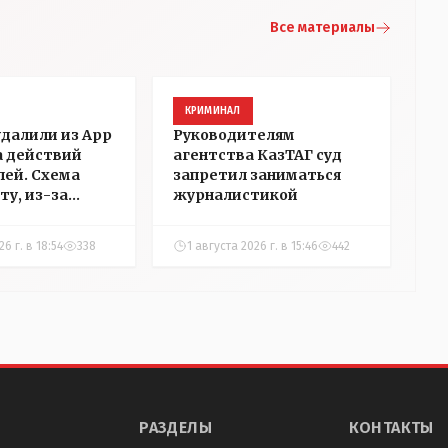
Все материалы
КРИМИНАЛ
удалили из App
Руководителям
а действий
агентства КазТАГ суд
ей. Схема
запретил заниматься
ту, из-за
журналистикой
аблокировали
"НГ" в
6 г. в 18:54
338
1 августа 2026 г. в 15:46
442
РАЗДЕЛЫ
КОНТАКТЫ