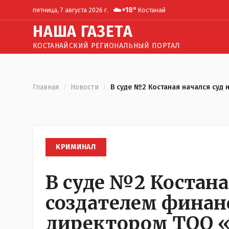
☁️
+
18
°
пятница, 7 августа 2026 г.
Костанай
Н
АША
Г
АЗЕТА
КОСТАНАЙСКИЙ РЕГИОНАЛЬНЫЙ ПОРТАЛ
Главная
/
Новости
/
В суде №2 Костаная начался су
КРИМИНАЛ
В суде №2 Костана
создателем финан
директором ТОО