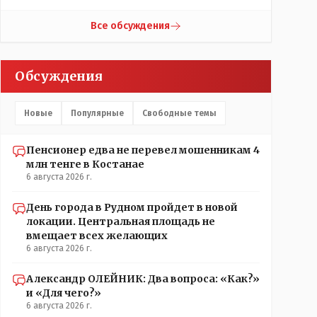
переименования брать что можно назвать
историческим названием города? С 1930 уже тоже
Все обсуждения
почти 100 лет прошло! Сменилось несколько
поколений ! Это просто краеведческий факт и не
более того!
Обсуждения
Новые
Популярные
Свободные темы
Пенсионер едва не перевел мошенникам 4
млн тенге в Костанае
6 августа 2026 г.
День города в Рудном пройдет в новой
локации. Центральная площадь не
вмещает всех желающих
6 августа 2026 г.
Александр ОЛЕЙНИК: Два вопроса: «Как?»
и «Для чего?»
6 августа 2026 г.