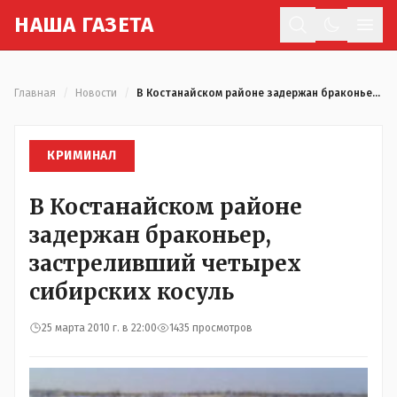
Н
АША
Г
АЗЕТА
Отк
Главная
/
Новости
/
В Костанайском районе задержан браконьер, застреливший четырех сибирских косуль
КРИМИНАЛ
В Костанайском районе
задержан браконьер,
застреливший четырех
сибирских косуль
25 марта 2010 г. в 22:00
1435 просмотров