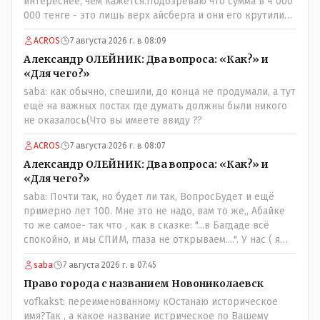
интереснее, чем кажется.Подозреваю что сумма в 4 000
000 тенге - это лишь верх айсберга и они его крутили
по полной за эти биодобавки.
ACROS
7 августа 2026 г. в 08:09
Александр ОЛЕЙНИК: Два вопроса: «Как?» и
«Для чего?»
saba: как обычно, спешили, до конца не продумали, а тут
ещё на важных постах где думать должны были никого
не оказалось(Что вы имеете ввиду ??
ACROS
7 августа 2026 г. в 08:07
Александр ОЛЕЙНИК: Два вопроса: «Как?» и
«Для чего?»
saba: Почти так, но будет ли так, ВопросБудет и ещё
примерно лет 100. Мне это не надо, вам то же,, Абайке
то же самое- так что , как в сказке: "...в Багдаде всё
спокойно, и мы СПИМ, глаза не открываем....". У нас ( я
сужу лично и это моё мнение- может ошибочное, но это
saba
7 августа 2026 г. в 07:45
моё личное) менталитет такой - спокойный и
пофигистский, в генах и в крови уважение и почтение к
Право города с названием Новониколаевск
старшим ( под старшим надо понимать - по возрасту, по
vofkakst: переименованному кОстанаю историческое
социальному положению, по богатству, по родословной
имя?Так , а какое название истрическое по Вашему