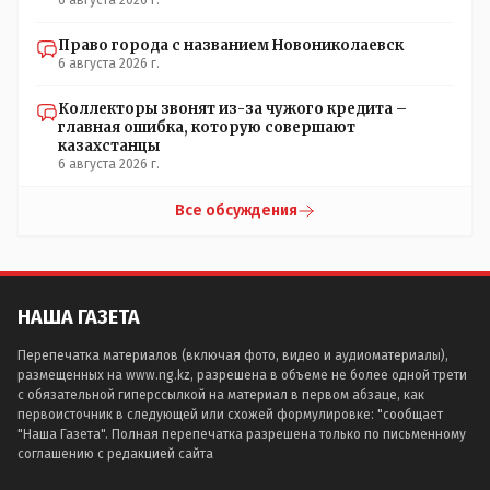
6 августа 2026 г.
Право города с названием Новониколаевск
6 августа 2026 г.
Коллекторы звонят из-за чужого кредита –
главная ошибка, которую совершают
казахстанцы
6 августа 2026 г.
Все обсуждения
НАША ГАЗЕТА
Перепечатка материалов (включая фото, видео и аудиоматериалы),
размещенных на www.ng.kz, разрешена в объеме не более одной трети
с обязательной гиперссылкой на материал в первом абзаце, как
первоисточник в следующей или схожей формулировке: "сообщает
"Наша Газета". Полная перепечатка разрешена только по письменному
соглашению с редакцией сайта