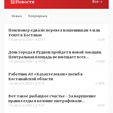
Новости
Все
Новые
Популярные
Пенсионер едва не перевел мошенникам 4 млн
тенге в Костанае
6 августа 2026 г. в 21:07
278
День города в Рудном пройдет в новой локации.
Центральная площадь не вмещает всех
желающих
6 августа 2026 г. в 19:08
1548
Работник АО «Казахтелеком» погиб в
Костанайской области
6 августа 2026 г. в 17:10
1890
Вот такое рыбацкое счастье - За нарушение
правил езды в колонне оштрафовали
участников соревнований в Аркалыке
6 августа 2026 г. в 15:57
596