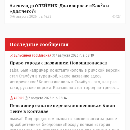
Александр ОЛЕЙНИК: Два вопроса: «Как?» и
«Для чего?»
6 августа 2026 г. в 14:32
427
Последние сообщения
дульсинея тобЫльская
7 августа 2026 г. в 08:19
Право города с названием Новониколаевск
saba: Был например Константинополь в римской версии,
стал Стамбул в турецкой, какое название здесь
историческое?Констатинополь и Стамбул - это, как раз
таки, русские версии. Изачально этот город по-гречески
назывался Бизантиов, а на латыни - Бизантинум. Потом
ACROS
7 августа 2026 г. в 08:14
он стал Константинополисом. Турки до 1930 года
назваали его Константиние. И лишь в 1930 году
Пенсионер едва не перевел мошенникам 4 млн
переименовали в Истанбул.
тенге в Костанае
maxsaf: Под предлогом выплаты компенсации за ранее
приобретенные биодобавкиПоходу полная история