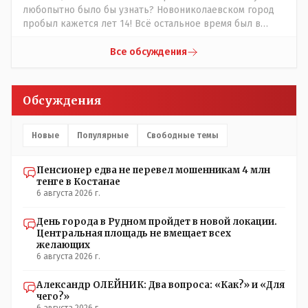
и так далее) передающиее с молоком матери. Не зря же
любопытно было бы узнать? Новониколаевском город
принято: - старший род из Младшего Жуза подчиняется
пробыл кажется лет 14! Всё остальное время был в
и уважает младший род из Среднего Жуза, и старший
русской версии Кустанаем, теперь в казахской версии
род из Среднего Жуза так же поступает по отношению к
Костанай. Что не так? При чём здесь ономасты? Был
Все обсуждения
младшему роду из Старшего Жуза. Этого сейчас не
например Константинополь в римской версии, стал
принято соблюдать- но в крови и в генах, на
Стамбул в турецкой, какое название здесь
подсознательном уровне - это сидит. Так что пока будет
историческое?
Обсуждения
так.
Новые
Популярные
Свободные темы
Пенсионер едва не перевел мошенникам 4 млн
тенге в Костанае
6 августа 2026 г.
День города в Рудном пройдет в новой локации.
Центральная площадь не вмещает всех
желающих
6 августа 2026 г.
Александр ОЛЕЙНИК: Два вопроса: «Как?» и «Для
чего?»