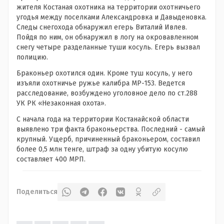
жителя Костаная охотника на территории охотничьего
угодья между поселками Александровка и Давыденовка.
Следы снегохода обнаружил егерь Виталий Ивлев.
Пойдя по ним, он обнаружил в логу на окровавленном
снегу четыре разделанные туши косуль. Егерь вызвал
полицию.
Браконьер охотился один. Кроме туш косуль, у него
изъяли охотничье ружье калибра МР-153. Ведется
расследование, возбуждено уголовное дело по ст.288
УК РК «Незаконная охота».
С начала года на территории Костанайской области
выявлено три факта браконьерства. Последний - самый
крупный. Ущерб, причиненный браконьером, составил
более 0,5 млн тенге, штраф за одну убитую косулю
составляет 400 МРП.
Поделиться