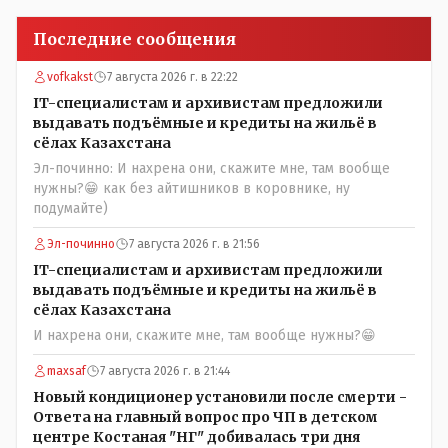
Последние сообщения
vofkakst
7 августа 2026 г. в 22:22
IT-специалистам и архивистам предложили
выдавать подъёмные и кредиты на жильё в
сёлах Казахстана
Эл-починно: И нахрена они, скажите мне, там вообще
нужны?😁 как без айтишников в коровнике, ну
подумайте)
Эл-починно
7 августа 2026 г. в 21:56
IT-специалистам и архивистам предложили
выдавать подъёмные и кредиты на жильё в
сёлах Казахстана
И нахрена они, скажите мне, там вообще нужны?😁
maxsaf
7 августа 2026 г. в 21:44
Новый кондиционер установили после смерти -
Ответа на главный вопрос про ЧП в детском
центре Костаная "НГ" добивалась три дня