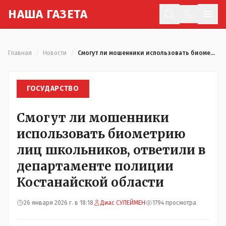
Н
АША
Г
АЗЕТА
Отк
Главная
/
Новости
/
Смогут ли мошенники использовать биометрию лиц школьников, ответили в департаменте полиции Костанайской области
ГОСУДАРСТВО
Смогут ли мошенники
использовать биометрию
лиц школьников, ответили в
департаменте полиции
Костанайской области
26 января 2026 г. в 18:18
Диас СУЛЕЙМЕН
1794 просмотра