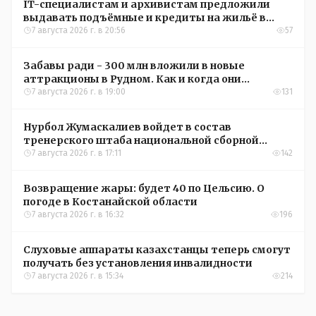
IT-специалистам и архивистам предложили
выдавать подъёмные и кредиты на жильё в
сёлах Казахстана
7 августа 2026 г. в 20:56
57
Забавы ради - 300 млн вложили в новые
аттракционы в Рудном. Как и когда они
окупятся?
7 августа 2026 г. в 19:00
131
Нурбол Жумаскалиев войдет в состав
тренерского штаба национальной сборной
Казахстана по футболу
7 августа 2026 г. в 17:11
142
Возвращение жары: будет 40 по Цельсию. О
погоде в Костанайской области
7 августа 2026 г. в 16:32
196
Слуховые аппараты казахстанцы теперь смогут
получать без установления инвалидности
7 августа 2026 г. в 15:34
214