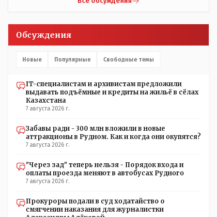
прислали ему в виде аудиосообщений, пишет, что
Все обсуждения
воспитатели долго добивались установки
кондиционеров в помещениях, где есть дети, однако к
настоящему времени их установили только в
Обсуждения
помещениях, предназначенных для административно-
управленческого персонала. И Также в каждой группе
установлены кондиционеры, питьевой и температурный
Новые
Популярные
Свободные темы
режимы, которые взяты на особый контроль, учитывая
погодные условия в это лето. Мы решили. что это -
IT-специалистам и архивистам предложили
противоречие. Вы считаете иначе?
выдавать подъёмные и кредиты на жильё в сёлах
Казахстана
7 августа 2026 г.
Забавы ради - 300 млн вложили в новые
аттракционы в Рудном. Как и когда они окупятся?
7 августа 2026 г.
"Через зад" теперь нельзя - Порядок входа и
оплаты проезда меняют в автобусах Рудного
7 августа 2026 г.
Прокуроры подали в суд ходатайство о
смягчении наказания для журналистки