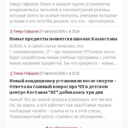
Тимур Гафуров: Также в каждой группе установлены
кондиционеры, питьевой и температурный режимы,
которые взяты на особый контроль, учитывая погодные
условия в это лето.Мы решили. что это - противоречие.
Вы считаете иначе?Ну тут противоречия нет. Этот
Тимур Гафуров
7 августа 2026 г. в 21:24
комментарий прозвучал на следующий день после
трагедии, то есть 29 июля, когда спешно установили и
Новые предметы появятся в школах Казахстана
воду, и новые кондиционеры, и впервые поставили
ACROS: А, в самой статье написано, что:
температурный режим на контроль. То есть первая
"...переименовали...//" - где правильно ???Скорее всего,
часть - информация до трагедии, вторая часть -
будут разработаны новые учебные программы с учетом
информация после трагедии, когда все уже было
новых названий предметов. Так что предметы - новые.
исправлено.
Хоть и переименованные)
Тимур Гафуров
7 августа 2026 г. в 21:22
Новый кондиционер установили после смерти -
Ответа на главный вопрос про ЧП в детском
центре Костаная "НГ" добивалась три дня
maxsaf: Кто до вашей поездки утверждал, что там все
ОК, не жарко, и всё работает как надо?Самое первое
сообщение читайте - ссылка есть в этой статье.
Правозащитный центр, ссылаясь на обсуждение
сотрудников интерната в рабочем чате, которые