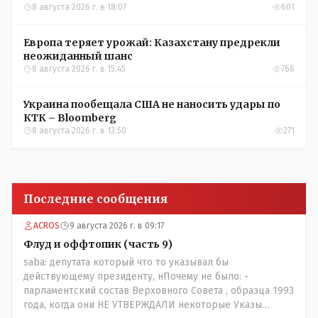
УЕФА
8 августа 2026 г. в 18:07
601
Европа теряет урожай: Казахстану предрекли
неожиданный шанс
8 августа 2026 г. в 15:45
766
Украина пообещала США не наносить удары по
КТК – Bloomberg
8 августа 2026 г. в 13:50
271
Последние сообщения
ACROS
9 августа 2026 г. в 09:17
Флуд и оффтопик (часть 9)
saba: депутата который что то указывал бы
действующему президенту, нПочему не было: -
парламентский состав Верховного Совета , образца 1993
года, когда они НЕ УТВЕРЖДАЛИ некоторые Указы