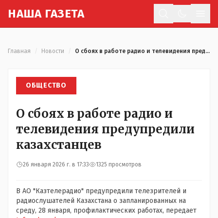
Н
АША
Г
АЗЕТА
Отк
Главная
/
Новости
/
О сбоях в работе радио и телевидения предупредили казахстанцев
ОБЩЕСТВО
О сбоях в работе радио и
телевидения предупредили
казахстанцев
26 января 2026 г. в 17:33
1325 просмотров
В АО "Казтелерадио" предупредили телезрителей и
радиослушателей Казахстана о запланированных на
среду, 28 января, профилактических работах, передает