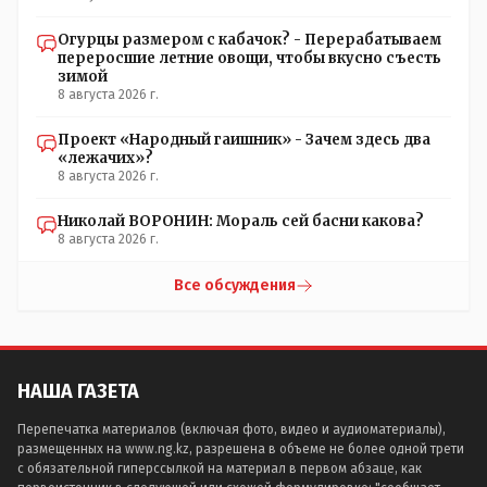
Огурцы размером с кабачок? - Перерабатываем
переросшие летние овощи, чтобы вкусно съесть
зимой
8 августа 2026 г.
Проект «Народный гаишник» - Зачем здесь два
«лежачих»?
8 августа 2026 г.
Николай ВОРОНИН: Мораль сей басни какова?
8 августа 2026 г.
Все обсуждения
НАША ГАЗЕТА
Перепечатка материалов (включая фото, видео и аудиоматериалы),
размещенных на www.ng.kz, разрешена в объеме не более одной трети
с обязательной гиперссылкой на материал в первом абзаце, как