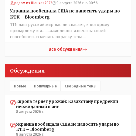
частотности появления в популяции соответствующих
родом из Шанхая2022
9 августа 2026 г. в 00:56
комбинаций генов заслуживают благодарности. Мы и
Украина пообещала США не наносить удары по
без того основательно загубили нормальный
КТК – Bloomberg
естественный отбор.
111: наш русский мир нас не спасает, к которому
принадлежу и я.........хамелеоны известны своей
способностью менять окраску тела....
Все обсуждения
Обсуждения
Новые
Популярные
Свободные темы
Европа теряет урожай: Казахстану предрекли
неожиданный шанс
8 августа 2026 г.
Украина пообещала США не наносить удары по
КТК – Bloomberg
8 августа 2026 г.