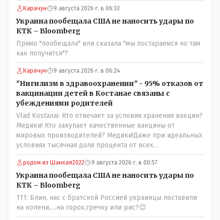
Назарбаева, особенно в части выборов и перевыборов и
Карачун
9 августа 2026 г. в 06:33
некоторых вопросах внутренней политики, и тогда
Назарбай волевым Указом РАСПУСТИЛ этот бунтарский
Украина пообещала США не наносить удары по
состав. Имя - Серикболсын Абдильдин вам знакомо -
КТК – Bloomberg
юывший секретарь ЦК КП Казахстана , впоследствии -
Прямо "пообещала" или сказала "мы постараемся но там
депутат Верховного Совета и Мажлиса и Председатель
как получится"?
партии коммунстов- он в то время и после и причём
НЕОДНОКРАТНО, указывал и многократно на недостатки
Карачун
9 августа 2026 г. в 06:24
Назарбая и предлагал ему самому ДОБРОВОЛЬНО уйти с
"Нигилизм в здравоохранении" - 95% отказов от
поста Президента.
вакцинации детей в Костанае связаны с
убеждениями родителей
Vlad Kostanai: Кто отвечает за условия хранения вакцин?
Медики! Кто закупает качественные вакцины от
мировых производителей? Медики!Даже при идеальных
условиях тысячная доля процента от всех
вакцинированных может иметь плохие последствия от
родом из Шанхая2022
9 августа 2026 г. в 00:57
прививки. Бумага нужна как защита от дол.....бов не
дружащих с школьными курсами предметов, в
Украина пообещала США не наносить удары по
частности биологии и математики. Vlad Kostanai: Поэтому
КТК – Bloomberg
люди и отказываются и я в том числе своих не
111: Блин, нас с братской Россией украинцы поставили
прививал.Лично я вам и тем другим людям благодарен.
на колени.....на горох,гречку или рис?😊
Добровольные действия направленные на сокращение