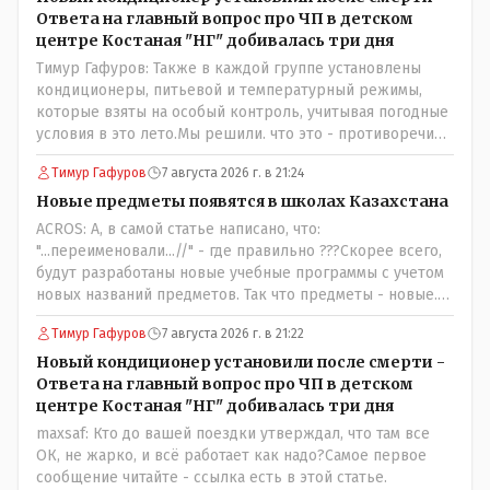
Ответа на главный вопрос про ЧП в детском
центре Костаная "НГ" добивалась три дня
Тимур Гафуров: Также в каждой группе установлены
кондиционеры, питьевой и температурный режимы,
которые взяты на особый контроль, учитывая погодные
условия в это лето.Мы решили. что это - противоречие.
Вы считаете иначе?Ну тут противоречия нет. Этот
Тимур Гафуров
7 августа 2026 г. в 21:24
комментарий прозвучал на следующий день после
трагедии, то есть 29 июля, когда спешно установили и
Новые предметы появятся в школах Казахстана
воду, и новые кондиционеры, и впервые поставили
ACROS: А, в самой статье написано, что:
температурный режим на контроль. То есть первая
"...переименовали...//" - где правильно ???Скорее всего,
часть - информация до трагедии, вторая часть -
будут разработаны новые учебные программы с учетом
информация после трагедии, когда все уже было
новых названий предметов. Так что предметы - новые.
исправлено.
Хоть и переименованные)
Тимур Гафуров
7 августа 2026 г. в 21:22
Новый кондиционер установили после смерти -
Ответа на главный вопрос про ЧП в детском
центре Костаная "НГ" добивалась три дня
maxsaf: Кто до вашей поездки утверждал, что там все
ОК, не жарко, и всё работает как надо?Самое первое
сообщение читайте - ссылка есть в этой статье.