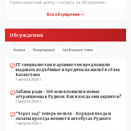
Правозащитный центр, ссылаясь на обсуждение
сотрудников интерната в рабочем чате, которые
прислали ему в виде аудиосообщений, пишет, что
Все обсуждения
воспитатели долго добивались установки
кондиционеров в помещениях, где есть дети, однако к
настоящему времени их установили только в
Обсуждения
помещениях, предназначенных для административно-
управленческого персонала. И Также в каждой группе
установлены кондиционеры, питьевой и температурный
Новые
Популярные
Свободные темы
режимы, которые взяты на особый контроль, учитывая
погодные условия в это лето. Мы решили. что это -
IT-специалистам и архивистам предложили
противоречие. Вы считаете иначе?
выдавать подъёмные и кредиты на жильё в сёлах
Казахстана
7 августа 2026 г.
Забавы ради - 300 млн вложили в новые
аттракционы в Рудном. Как и когда они окупятся?
7 августа 2026 г.
"Через зад" теперь нельзя - Порядок входа и
оплаты проезда меняют в автобусах Рудного
7 августа 2026 г.