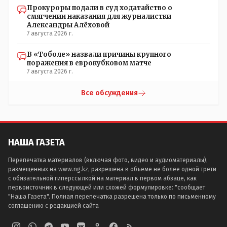
Прокуроры подали в суд ходатайство о
смягчении наказания для журналистки
Александры Алёховой
7 августа 2026 г.
В «Тоболе» назвали причины крупного
поражения в еврокубковом матче
7 августа 2026 г.
Все обсуждения
НАША ГАЗЕТА
Перепечатка материалов (включая фото, видео и аудиоматериалы),
размещенных на www.ng.kz, разрешена в объеме не более одной трети
с обязательной гиперссылкой на материал в первом абзаце, как
первоисточник в следующей или схожей формулировке: "сообщает
"Наша Газета". Полная перепечатка разрешена только по письменному
соглашению с редакцией сайта