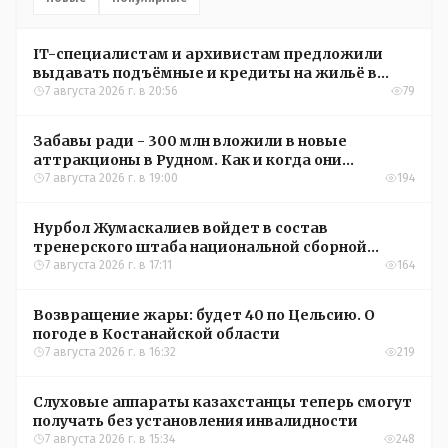
IT-специалистам и архивистам предложили
выдавать подъёмные и кредиты на жильё в
сёлах Казахстана
7 августа 2026 г. в 20:56
79
Забавы ради - 300 млн вложили в новые
аттракционы в Рудном. Как и когда они
окупятся?
7 августа 2026 г. в 19:00
194
Нурбол Жумаскалиев войдет в состав
тренерского штаба национальной сборной
Казахстана по футболу
7 августа 2026 г. в 17:11
164
Возвращение жары: будет 40 по Цельсию. О
погоде в Костанайской области
7 августа 2026 г. в 16:32
219
Слуховые аппараты казахстанцы теперь смогут
получать без установления инвалидности
7 августа 2026 г. в 15:34
248