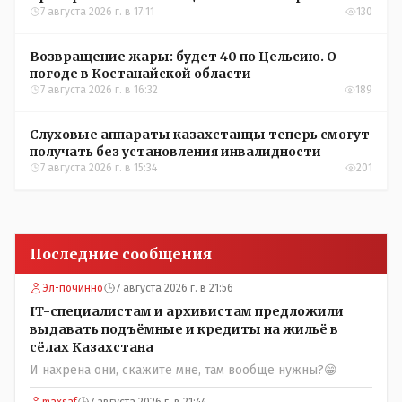
Казахстана по футболу
7 августа 2026 г. в 17:11
130
Возвращение жары: будет 40 по Цельсию. О
погоде в Костанайской области
7 августа 2026 г. в 16:32
189
Слуховые аппараты казахстанцы теперь смогут
получать без установления инвалидности
7 августа 2026 г. в 15:34
201
Последние сообщения
Эл-починно
7 августа 2026 г. в 21:56
IT-специалистам и архивистам предложили
выдавать подъёмные и кредиты на жильё в
сёлах Казахстана
И нахрена они, скажите мне, там вообще нужны?😁
maxsaf
7 августа 2026 г. в 21:44