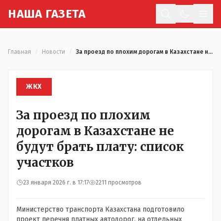
Н
АША
Г
АЗЕТА
Отк
Главная
/
Новости
/
За проезд по плохим дорогам в Казахстане не будут брать плату: список участков
ЖКХ
За проезд по плохим
дорогам в Казахстане не
будут брать плату: список
участков
23 января 2026 г. в 17:17
2211 просмотров
Министерство транспорта Казахстана подготовило
проект перечня платных автодорог, на отдельных