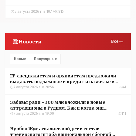
5 августа 2026 г. в 10:17
815
Новости
Все
Новые
Популярные
IT-специалистам и архивистам предложили
выдавать подъёмные и кредиты на жильё в
сёлах Казахстана
7 августа 2026 г. в 20:56
41
Забавы ради - 300 млн вложили в новые
аттракционы в Рудном. Как и когда они
окупятся?
7 августа 2026 г. в 19:00
111
Нурбол Жумаскалиев войдет в состав
тренерского штаба национальной сборной