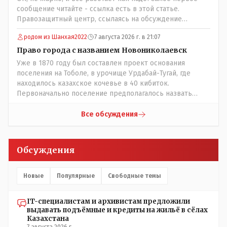
сообщение читайте - ссылка есть в этой статье.
Правозащитный центр, ссылаясь на обсуждение
сотрудников интерната в рабочем чате, которые
родом из Шанхая2022
7 августа 2026 г. в 21:07
прислали ему в виде аудиосообщений, пишет, что
воспитатели долго добивались установки
Право города с названием Новониколаевск
кондиционеров в помещениях, где есть дети, однако к
Уже в 1870 году был составлен проект основания
настоящему времени их установили только в
поселения на Тоболе, в урочище Урдабай-Тугай, где
помещениях, предназначенных для административно-
находилось казахское кочевье в 40 кибиток.
управленческого персонала. И Также в каждой группе
Первоначально поселение предполагалось назвать
установлены кондиционеры, питьевой и температурный
Урдабаем по имени урочища. .......из всего этого следует
режимы, которые взяты на особый контроль, учитывая
что комиссии ономастической надо ознакомиться с
Все обсуждения
погодные условия в это лето. Мы решили. что это -
историей города и принять справедливое решение с
противоречие. Вы считаете иначе?
названием Урдабай-Тугай 40 кибиток или просто
Урдабай таким образом они убьют сразу двух зайцев
Обсуждения
царского и коммуняцкого....и справедливость
восторжествует....
Новые
Популярные
Свободные темы
IT-специалистам и архивистам предложили
выдавать подъёмные и кредиты на жильё в сёлах
Казахстана
7 августа 2026 г.