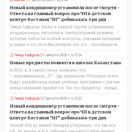
Новый кондиционер установили после смерти -
Ответа на главный вопрос про ЧП в детском
центре Костаная "НГ" добивалась три дня
Тимур Гафуров: Также в каждой группе установлены
кондиционеры, питьевой и температурный режимы,
которые взяты на особый контроль, учитывая погодные
условия в это лето.Мы решили. что это - противоречие.
Вы считаете иначе?Ну тут противоречия нет. Этот
Тимур Гафуров
7 августа 2026 г. в 21:24
комментарий прозвучал на следующий день после
трагедии, то есть 29 июля, когда спешно установили и
Новые предметы появятся в школах Казахстана
воду, и новые кондиционеры, и впервые поставили
ACROS: А, в самой статье написано, что:
температурный режим на контроль. То есть первая
"...переименовали...//" - где правильно ???Скорее всего,
часть - информация до трагедии, вторая часть -
будут разработаны новые учебные программы с учетом
информация после трагедии, когда все уже было
новых названий предметов. Так что предметы - новые.
исправлено.
Хоть и переименованные)
Тимур Гафуров
7 августа 2026 г. в 21:22
Новый кондиционер установили после смерти -
Ответа на главный вопрос про ЧП в детском
центре Костаная "НГ" добивалась три дня
maxsaf: Кто до вашей поездки утверждал, что там все
ОК, не жарко, и всё работает как надо?Самое первое