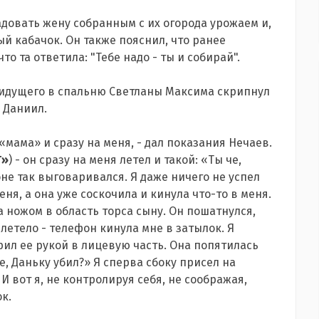
адовать жену собранным с их огорода урожаем и,
й кабачок. Он также пояснил, что ранее
то та ответила: "Тебе надо - ты и собирай".
и идущего в спальню Светланы Максима скрипнул
 Даниил.
«мама» и сразу на меня, - дал показания Нечаев.
Г»
) - он сразу на меня летел и такой: «Ты че,
оне так выговаривался. Я даже ничего не успел
еня, а она уже соскочила и кинула что-то в меня.
а ножом в область торса сыну. Он пошатнулся,
летело - телефон кинула мне в затылок. Я
рил ее рукой в лицевую часть. Она попятилась
е, Даньку убил?» Я сперва сбоку присел на
 И вот я, не контролируя себя, не соображая,
ок.