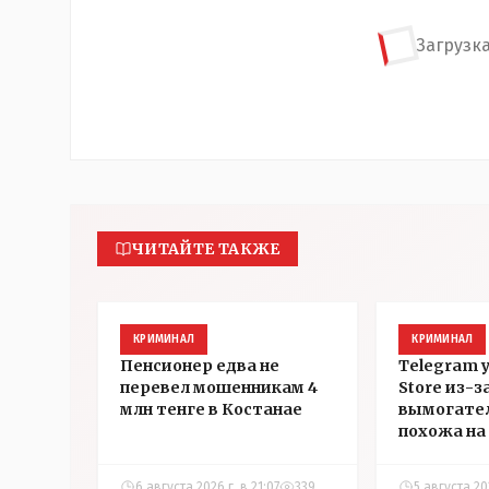
Загрузка
ЧИТАЙТЕ ТАКЖЕ
КРИМИНАЛ
КРИМИНАЛ
Пенсионер едва не
Telegram 
перевел мошенникам 4
Store из-з
млн тенге в Костанае
вымогател
похожа на 
которой з
страничку 
6 августа 2026 г. в 21:07
339
5 августа 202