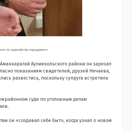
ыто по ходатайству подсудимого
. Аманкарагай Аулиекольского района он зарезал
гласно показаниям свидетелей, друзей Нечаева,
лись развестись, поскольку супруга встретила
межрайонном суде по уголовным делам
аев.
там он «создавал себе быт», когда узнал о новом