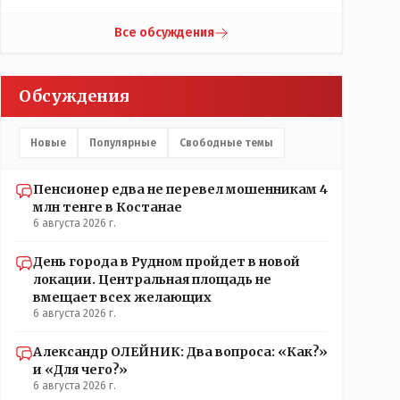
контактов. Один раз мне мой банк позвонил, не
мошенники. Я приехал туда, в банк, нашел того, кто
Все обсуждения
мне звонил, притащил к главному менеджеру и
обоим сказал: ещё один такой звонок, без разницы,
какая причина, и я счета свои у вас позакрываю.
Обсуждения
Остальные входящие сразу в бан, по умолчанию для
меня любой входящий - Скам, пока не доказано
обратное - Zero trust. Все созвоны - только на
Новые
Популярные
Свободные темы
верифицируемые номера.
Пенсионер едва не перевел мошенникам 4
млн тенге в Костанае
6 августа 2026 г.
День города в Рудном пройдет в новой
локации. Центральная площадь не
вмещает всех желающих
6 августа 2026 г.
Александр ОЛЕЙНИК: Два вопроса: «Как?»
и «Для чего?»
6 августа 2026 г.