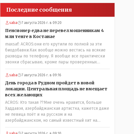
Последние сообщения
saba
7 августа 2026 г. в 09:20
Пенсионер едва не перевел мошенникам 4
млн тенге в Костанае
maxsaf: ACROS:они его крутили по полной за эти
биодобавки.Как вообще можно вестись на всякие
разводы по телефону. Я вообще все практически
звонки сбрасываю, кроме пары проверенных
контактов. Один раз мне мой банк позвонил, не
мошенники. Я приехал туда, в банк, нашел того, кто
saba
7 августа 2026 г. в 09:16
мне звонил, притащил к главному менеджеру и
День города в Рудном пройдет в новой
обоим сказал: ещё один такой звонок, без разницы,
локации. Центральная площадь не вмещает
какая причина, и я счета свои у вас позакрываю.
всех желающих
Остальные входящие сразу в бан, по умолчанию для
ACROS: Кто такая ??Мне очень нравится, больше
меня любой входящий - Скам, пока не доказано
Хаддавэя, азербайджанская артистка, кажется даже
обратное - Zero trust. Все созвоны - только на
не певица поёт и на русском и на
верифицируемые номера.Всё верно, я тоже так
азербайджанском, но самый известный хит на
поступаю,но увы любопытство ещё никто не
турецком. У неё очень необычный низкий тембр
отменял! Я уже давно всё объяснил жене, но она
голоса!
все равно меня допрашивает:" Кто звонил? От кого
saba
7 августа 2026 г. в 09:10