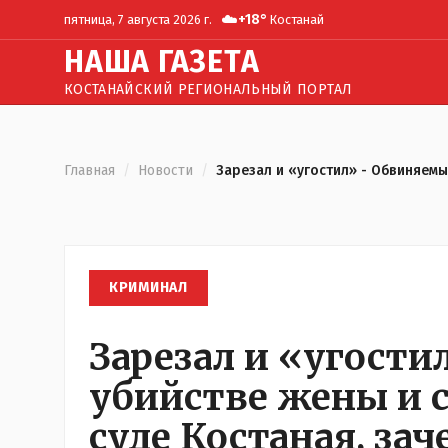
☁️
+
18
°
пятница, 7 августа 2026 г.
Костанай
Н
АША
Г
АЗЕТА
КОСТАНАЙСКИЙ РЕГИОНАЛЬНЫЙ ПОРТАЛ
Главная
/
Новости
/
Зарезал и «угостил» - Обвиняемы
КРИМИНАЛ
Зарезал и «угости
убийстве жены и с
суде Костаная, зач