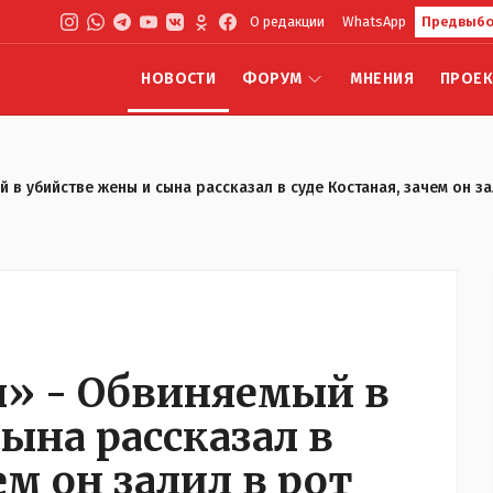
О редакции
WhatsApp
Предвыбо
НОВОСТИ
ФОРУМ
МНЕНИЯ
ПРОЕ
й в убийстве жены и сына рассказал в суде Костаная, зачем он 
л» - Обвиняемый в
ына рассказал в
ем он залил в рот