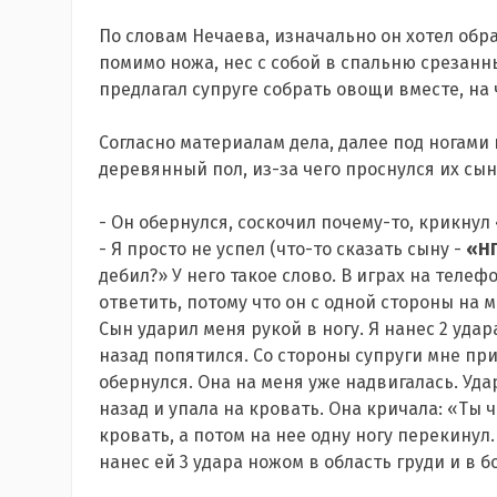
По словам Нечаева, изначально он хотел обр
помимо ножа, нес с собой в спальню срезанны
предлагал супруге собрать овощи вместе, на ч
Согласно материалам дела, далее под ногам
деревянный пол, из-за чего проснулся их сын
- Он обернулся, соскочил почему-то, крикнул 
- Я просто не успел (что-то сказать сыну -
«Н
дебил?» У него такое слово. В играх на телеф
ответить, потому что он с одной стороны на м
Сын ударил меня рукой в ногу. Я нанес 2 удар
назад попятился. Со стороны супруги мне при
обернулся. Она на меня уже надвигалась. Уда
назад и упала на кровать. Она кричала: «Ты ч
кровать, а потом на нее одну ногу перекинул.
нанес ей 3 удара ножом в область груди и в б