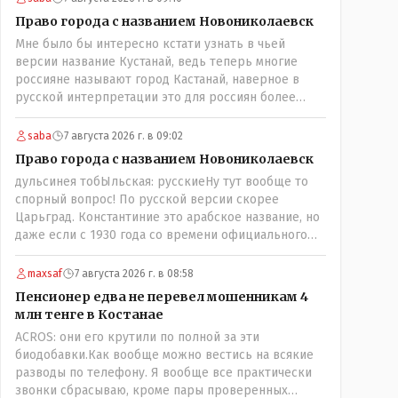
скрываешься? Почему сбросил?"
Право города с названием Новониколаевск
Мне было бы интересно кстати узнать в чьей
версии название Кустанай, ведь теперь многие
россияне называют город Кастанай, наверное в
русской интерпретации это для россиян более
удобно? Просто в чисто познавательных целях
может кто из лингвистов или краеведов может
saba
7 августа 2026 г. в 09:02
пояснить!
Право города с названием Новониколаевск
дульсинея тобЫльская: русскиеНу тут вообще то
спорный вопрос! По русской версии скорее
Царьград. Константиние это арабское название, но
даже если с 1930 года со времени официального
переименования брать что можно назвать
историческим названием города? С 1930 уже тоже
maxsaf
7 августа 2026 г. в 08:58
почти 100 лет прошло! Сменилось несколько
Пенсионер едва не перевел мошенникам 4
поколений ! Это просто краеведческий факт и не
млн тенге в Костанае
более того!
ACROS: они его крутили по полной за эти
биодобавки.Как вообще можно вестись на всякие
разводы по телефону. Я вообще все практически
звонки сбрасываю, кроме пары проверенных