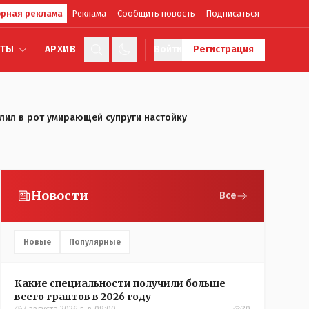
рная реклама
Реклама
Сообщить новость
Подписаться
КТЫ
АРХИВ
Войти
Регистрация
залил в рот умирающей супруги настойку
Новости
Все
Новые
Популярные
Какие специальности получили больше
всего грантов в 2026 году