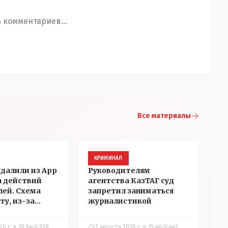
 комментариев...
Все материалы
КРИМИНАЛ
удалили из App
Руководителям
а действий
агентства КазТАГ суд
ей. Схема
запретил заниматься
ту, из-за
журналистикой
аблокировали
"НГ" в
6 г. в 18:54
338
1 августа 2026 г. в 15:46
442