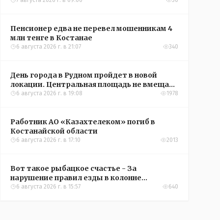
7 августа 2026 г. в 09:00
30
Пенсионер едва не перевел мошенникам 4
млн тенге в Костанае
6 августа 2026 г. в 21:07
340
День города в Рудном пройдет в новой
локации. Центральная площадь не вмещает
всех желающих
6 августа 2026 г. в 19:08
1978
Работник АО «Казахтелеком» погиб в
Костанайской области
6 августа 2026 г. в 17:10
2013
Вот такое рыбацкое счастье - За
нарушение правил езды в колонне
оштрафовали участников соревнований в
6 августа 2026 г. в 15:57
640
Аркалыке