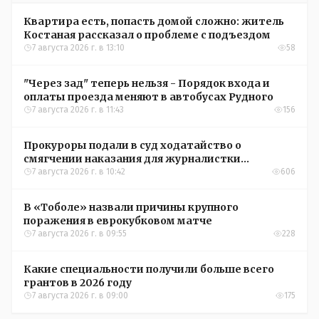
Квартира есть, попасть домой сложно: житель
Костаная рассказал о проблеме с подъездом
7 августа 2026 г. в 13:10
58
"Через зад" теперь нельзя - Порядок входа и
оплаты проезда меняют в автобусах Рудного
7 августа 2026 г. в 11:43
156
Прокуроры подали в суд ходатайство о
смягчении наказания для журналистки
Александры Алёховой
7 августа 2026 г. в 10:42
606
В «Тоболе» назвали причины крупного
поражения в еврокубковом матче
7 августа 2026 г. в 09:55
228
Какие специальности получили больше всего
грантов в 2026 году
7 августа 2026 г. в 09:00
175