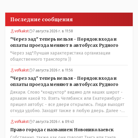
Последние сообщения
vofkakst
7 августа 2026 г. в 11:58
"Через зад" теперь нельзя - Порядок входа и
оплаты проезда меняют в автобусах Рудного
"Через зад"Лучшая характеристика организации
общественного транспорта ))
vofkakst
7 августа 2026 г. в 11:56
"Через зад" теперь нельзя - Порядок входа и
оплаты проезда меняют в автобусах Рудного
Дикари. Слово "кондуктор" видимо для наших широт -
архаизм какой то. Взять Челябинск или Екатеринбург -
пришел автобус - все двери открылись. Люди выходят
откуда удобно. Заходят также в любую дверь. Далее -
либо платишь сам (у каждой двери есть валидатор),
vofkakst
7 августа 2026 г. в 09:43
либо кондуктор подойдет с терминалом. Водитель
разгружен от вопросов оплаты, полностью
Право города с названием Новониколаевск
сконцентрировавшись на управлении автобусом.
Собственно, также как они говорят Тэнгэ или тэнге