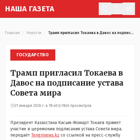
Н
АША
Г
АЗЕТА
Отк
Главная
/
Новости
/
Трамп пригласил Токаева в Давос на подписание устава Совета мира
ГОСУДАРСТВО
Трамп пригласил Токаева в
Давос на подписание устава
Совета мира
21 января 2026 г. в 18:40
1845 просмотров
Президент Казахстана Касым-Жомарт Токаев примет
участие в церемонии подписания устава Совета мира,
передаёт
Tengrinews.kz
со ссылкой на пресс-службу