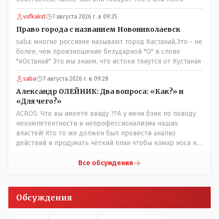
Кондуктор - помимо удобства - несомненно рабочие
места. Сколько людей можно трудоустроить? Но зачем,
vofkakst
7 августа 2026 г. в 09:35
когда водитель должен и на дорогу смотреть, и оплату
Право города с названием Новониколаевск
контролировать , и (в редких случаях оплаты наличкой)
saba: многие россияне называют город Кастанай,Это - не
сдачу выдавать. У нас прогресс почему-то идет с
более, чем произношение безударной "О" в слове
регрессом рука об руку. Любую хорошую задумку
"кОстанай" Это мы знаем, что истоки тянутся от Кустаная
умудряемся похерить(
saba
7 августа 2026 г. в 09:28
Александр ОЛЕЙНИК: Два вопроса: «Как?» и
«Для чего?»
ACROS: Что вы имеете ввиду ??А у меня бзик по поводу
некомпетентности и непрофессионализма наших
властей! Кто то же должен был провести анализ
действий и продумать чёткий план чтобы комар носа не
подточил! Но тут явно спешили, а в аналитическом
центре либо кто то из родственников сидит, либо
Все обсуждения
ведущий специалист на Мальдивы уехал, либо всё
вместе! Пока прокатывает по вышеизложенным Вами
причинам, просто обстоятельства немного меняются по
Обсуждения
сравнению с Назарбаевскими временами, власти
решили пощупать кошелёк населения, а это уже