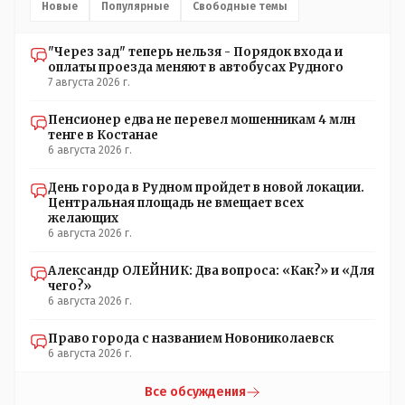
неизвестная в уравнении взаимоотношений власти и
Новые
Популярные
Свободные темы
народа! Тут бы как раз специалист-аналитик и
пригодился бы!
"Через зад" теперь нельзя - Порядок входа и
оплаты проезда меняют в автобусах Рудного
7 августа 2026 г.
Пенсионер едва не перевел мошенникам 4 млн
тенге в Костанае
6 августа 2026 г.
День города в Рудном пройдет в новой локации.
Центральная площадь не вмещает всех
желающих
6 августа 2026 г.
Александр ОЛЕЙНИК: Два вопроса: «Как?» и «Для
чего?»
6 августа 2026 г.
Право города с названием Новониколаевск
6 августа 2026 г.
Все обсуждения