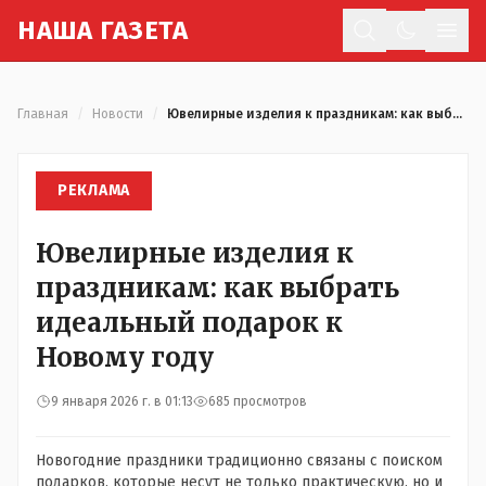
Н
АША
Г
АЗЕТА
Отк
Главная
/
Новости
/
Ювелирные изделия к праздникам: как выбрать идеальный подарок к Новому году
РЕКЛАМА
Ювелирные изделия к
праздникам: как выбрать
идеальный подарок к
Новому году
9 января 2026 г. в 01:13
685 просмотров
Новогодние праздники традиционно связаны с поиском
подарков, которые несут не только практическую, но и