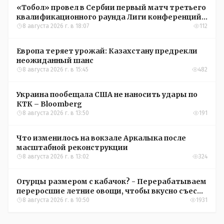
«Тобол» провел в Сербии первый матч третьего
квалификационного раунда Лиги конференций
УЕФА
8 августа 2026 г. в 18:07
112
Европа теряет урожай: Казахстану предрекли
неожиданный шанс
8 августа 2026 г. в 15:45
482
Украина пообещала США не наносить удары по
КТК – Bloomberg
8 августа 2026 г. в 13:50
191
Что изменилось на вокзале Аркалыка после
масштабной реконструкции
8 августа 2026 г. в 13:02
324
Огурцы размером с кабачок? - Перерабатываем
переросшие летние овощи, чтобы вкусно съесть
зимой
8 августа 2026 г. в 10:50
1931