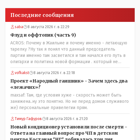
Последние сообщения
saba
8 августа 2026 г. в 22:29
Флуд и оффтопик (часть 9)
ACROS: Почему в Жаильме и почему именно - летающую
тарелку ?Ну так я понял что данный председатель
партии именно там засветился и там начался его путь в
олигархи и политика новой формации . который не
стесняется указать президенту на необходимость
vofkakst
8 августа 2026 г. в 22:18
скорого ухода! А летающая тарелка, потому что ещё не
было в истории независимого Казахстана депутата
Проект «Народный гаишник» - Зачем здесь два
который что то указывал бы действующему президенту,
«лежачих»?
не иначе инопланетянин, ну а на чём инопланетяне
maxsaf: Там, где условия хуже - скорость может быть
передвигаются?
занижена..ну это понятно. Но не перед домом служивого
же) персональные привелегии прям.
Тимур Гафуров
8 августа 2026 г. в 21:20
Новый кондиционер установили после смерти -
Ответа на главный вопрос про ЧП в детском
центре Костаная "НГ" добивалась три дня