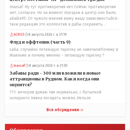
maxsaf: Ну тут противоречия нет.Сейчас противоречия
нет, согласен. Но на момент поездки в центр оно было.
abaika95: От чужого мнения вижу вашу зависимостьВсё-
таки редакция это коллектив и дабы сохранить
профессиональное лицо можно было бы и указать
ACROS
8 августа 2026 г. в 21:19
Общественному объединению на не корректность
высказываний о вас в том тоне в котором была та
Флуд и оффтопик (часть 9)
публикация.В комментарии от ОО было и мнение, и
saba: случайно летающую тарелку не замечалиПочему в
факт. На мнение я ответил там же. В том же тоне
Жаильме и почему именно - летающую тарелку ?
отвечать не намерен, но акценты расставил. А вот факт
нужно было проверить. Что мы и сделали. И если это вы
maxsaf
8 августа 2026 г. в 21:05
называете зависимостью, то у меня другое
Забавы ради - 300 млн вложили в новые
представление об этом термине.
аттракционы в Рудном. Как и когда они
окупятся?
111: вечером думаю там нормально, с бутылкой
холодного пивка посидеть можно..Нельзя
Все обсуждения