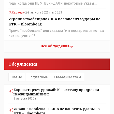
года, когда они НЕ УТВЕРЖДАЛИ некоторые Указы
Назарбаева, особенно в части выборов и перевыборов и
Карачун
9 августа 2026 г. в 06:33
некоторых вопросах внутренней политики, и тогда
Назарбай волевым Указом РАСПУСТИЛ этот бунтарский
Украина пообещала США не наносить удары по
состав. Имя - Серикболсын Абдильдин вам знакомо -
КТК – Bloomberg
юывший секретарь ЦК КП Казахстана , впоследствии -
Прямо "пообещала" или сказала "мы постараемся но там
депутат Верховного Совета и Мажлиса и Председатель
как получится"?
партии коммунстов- он в то время и после и причём
НЕОДНОКРАТНО, указывал и многократно на недостатки
Все обсуждения
Назарбая и предлагал ему самому ДОБРОВОЛЬНО уйти с
поста Президента.
Обсуждения
Новые
Популярные
Свободные темы
Европа теряет урожай: Казахстану предрекли
неожиданный шанс
8 августа 2026 г.
Украина пообещала США не наносить удары по
КТК – Bloomberg