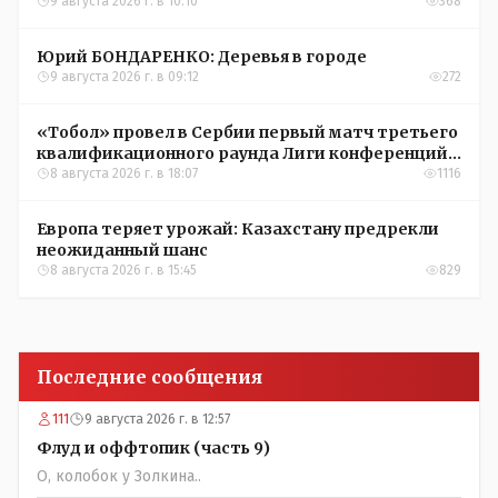
9 августа 2026 г. в 10:10
368
Юрий БОНДАРЕНКО: Деревья в городе
9 августа 2026 г. в 09:12
272
«Тобол» провел в Сербии первый матч третьего
квалификационного раунда Лиги конференций
УЕФА
8 августа 2026 г. в 18:07
1116
Европа теряет урожай: Казахстану предрекли
неожиданный шанс
8 августа 2026 г. в 15:45
829
Последние сообщения
111
9 августа 2026 г. в 12:57
Флуд и оффтопик (часть 9)
О, колобок у Золкина..