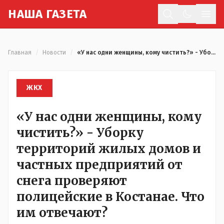
Н
АША
Г
АЗЕТА
Отк
Главная
/
Новости
/
«У нас одни женщины, кому чистить?» - Уборку территорий жилых домов и частных предприятий от снега проверяют полицейские в Костанае. Что им отвечают?
ЖКХ
«У нас одни женщины, кому
чистить?» - Уборку
территорий жилых домов и
частных предприятий от
снега проверяют
полицейские в Костанае. Что
им отвечают?