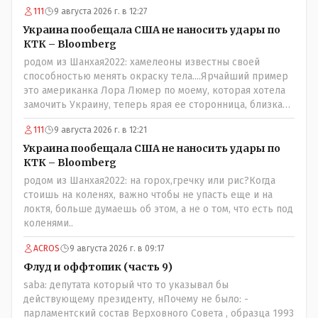
111
9 августа 2026 г. в 12:27
Украина пообещала США не наносить удары по
КТК – Bloomberg
родом из Шанхая2022: хамелеоны известны своей
способностью менять окраску тела....Ярчайший пример
это американка Лора Люмер по моему, которая хотела
замочить Украину, теперь ярая ее сторонница, близкая
к Трампу. Ну и западные страны тем более, которые
111
9 августа 2026 г. в 12:21
предоставляли Зеленскому убежище, чтоб он бежал и
которые развернулись потом на 180 или 360 градусов,
Украина пообещала США не наносить удары по
посмотрев на того, как он не сдался, но ты же там сам
КТК – Bloomberg
живешь и многое знаешь о тех, на кого работаешь.. Это
родом из Шанхая2022: на горох,гречку или рис?Когда
просто прагматизм и ничего личного. Победим мы, они
стоишь на коленях, важно чтобы не упасть еще и на
встанут под нас и наоборот и все это понимают..
локтя, больше думаешь об этом, а не о том, что есть под
коленями..
ACROS
9 августа 2026 г. в 09:17
Флуд и оффтопик (часть 9)
saba: депутата который что то указывал бы
действующему президенту, нПочему не было: -
парламентский состав Верховного Совета , образца 1993