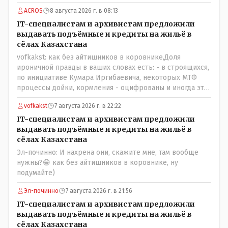
правдолюб вдруг выступил! Может он инопланетянин?
ACROS
8 августа 2026 г. в 08:13
Появился неизвестно откуда, отжал у бывшего
всесильного Розинова целый холдинг и теперь против
IT-специалистам и архивистам предложили
президента выступает! Вот ни капельки ему не поверю,
выдавать подъёмные и кредиты на жильё в
что он действует в интересах страны, про народ уже и
сёлах Казахстана
не говорю! Опять какие то закулисные игры?
vofkakst: как без айтишников в коровнике,Доля
ироничной правды в ваших словах есть: - в строящихся,
по инициативе Кумара Иргибаевича, некоторых МТФ
процессы дойки, кормления - оцифрованы и иногда эти
программы дают сбой - и тогда они нужны, хотя я
vofkakst
7 августа 2026 г. в 22:22
насколько в курсе своей комьютерной безграмотности
- все эти вопросы можно решать и устранять эти сбои и
IT-специалистам и архивистам предложили
удалённо - лёжа на диване, в городе. Но, этих
выдавать подъёмные и кредиты на жильё в
современных и оцифрованных МТФ критично мало для
сёлах Казахстана
массового переезда лохматых и обкуренных молодых
Эл-починно: И нахрена они, скажите мне, там вообще
ребят из города в село, да и те МТФ я по опыту
нужны?😁 как без айтишников в коровнике, ну
подозреваю, скоро перейдут на обслуживание с
подумайте)
помошью кувалды, китайского скотча, алюминевой
проволоки и русского мата. Вот где работать в селе
Эл-починно
7 августа 2026 г. в 21:56
именно АРХИВАРИУСАМ - понятие не имею- допустим
IT-специалистам и архивистам предложили
все мои архивы по работе и по семейной жизни -
выдавать подъёмные и кредиты на жильё в
помещаются в одну дешёвую китайскую флешку
сёлах Казахстана