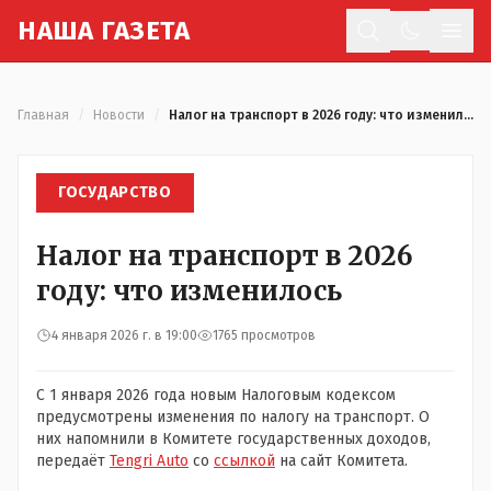
Н
АША
Г
АЗЕТА
Отк
Главная
/
Новости
/
Налог на транспорт в 2026 году: что изменилось
ГОСУДАРСТВО
Налог на транспорт в 2026
году: что изменилось
4 января 2026 г. в 19:00
1765 просмотров
С 1 января 2026 года новым Налоговым кодексом
предусмотрены изменения по налогу на транспорт. О
них напомнили в Комитете государственных доходов,
передаёт
Tengri Auto
со
ссылкой
на сайт Комитета.