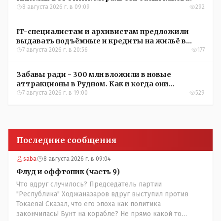
8 августа 2026 г. в 09:09
292
IT-специалистам и архивистам предложили
выдавать подъёмные и кредиты на жильё в
сёлах Казахстана
7 августа 2026 г. в 20:56
177
Забавы ради - 300 млн вложили в новые
аттракционы в Рудном. Как и когда они
окупятся?
7 августа 2026 г. в 19:00
529
Последние сообщения
saba
8 августа 2026 г. в 09:04
Флуд и оффтопик (часть 9)
Что вдруг случилось? Председатель партии
"Республика" Ходжаназаров вдруг выступил против
Токаева! Сказал, что его эпоха как политика
закончилась! Бунт на корабле? Не прямо какой то