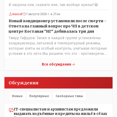
купленную на оптушке на Складской за 1 000 тенге.
И нахрена они, скажите мне, там вообще нужны?😁
Впрочем, не надо гадать: - это замутили УМНЫЕ люди
наверху , близко расположенные к гос.бюджету-
maxsaf
7 августа 2026 г. в 21:44
наверняка они знают что делают.
Новый кондиционер установили после смерти -
Ответа на главный вопрос про ЧП в детском
центре Костаная "НГ" добивалась три дня
Тимур Гафуров: Также в каждой группе установлены
кондиционеры, питьевой и температурный режимы,
которые взяты на особый контроль, учитывая погодные
условия в это лето.Мы решили. что это - противоречие.
Вы считаете иначе?Ну тут противоречия нет. Этот
комментарий прозвучал на следующий день после
Все обсуждения
трагедии, то есть 29 июля, когда спешно установили и
воду, и новые кондиционеры, и впервые поставили
температурный режим на контроль. То есть первая
Обсуждения
часть - информация до трагедии, вторая часть -
информация после трагедии, когда все уже было
исправлено.
Новые
Популярные
Свободные темы
IT-специалистам и архивистам предложили
выдавать подъёмные и кредиты на жильё в сёлах