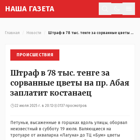
Н
АША
Г
АЗЕТА
Отк
Главная
/
Новости
/
Штраф в 78 тыс. тенге за сорванные цветы на пр. Абая заплатит костанаец
ПРОИСШЕСТВИЯ
Штраф в 78 тыс. тенге за
сорванные цветы на пр. Абая
заплатит костанаец
22 июля 2025 г. в 20:12
3137 просмотров
Петуньи, высаженные в горшках вдоль улицы, оборвал
неизвестный в субботу 19 июля. Валяющиеся на
тротуаре от аквапарка «Лагуна» до ТЦ «Бум» цветы