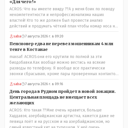
«Для чего?»
ACROS: Что вы имеете ввиду ??А у меня бзик по поводу
некомпетентности и непрофессионализма наших
властей! Кто то же должен был провести анализ
действий и продумать чёткий план чтобы комар носа не
подточил! Но тут явно спешили, а в аналитическом
saba
7 августа 2026 г. в 09:20
центре либо кто то из родственников сидит, либо
ведущий специалист на Мальдивы уехал, либо всё
Пенсионер едва не перевел мошенникам 4 млн
вместе! Пока прокатывает по вышеизложенным Вами
тенге в Костанае
причинам, просто обстоятельства немного меняются по
maxsaf: ACROS:они его крутили по полной за эти
сравнению с Назарбаевскими временами, власти
биодобавки.Как вообще можно вестись на всякие
решили пощупать кошелёк населения, а это уже
разводы по телефону. Я вообще все практически
неизвестная в уравнении взаимоотношений власти и
звонки сбрасываю, кроме пары проверенных контактов.
народа! Тут бы как раз специалист-аналитик и
Один раз мне мой банк позвонил, не мошенники. Я
пригодился бы!
saba
7 августа 2026 г. в 09:16
приехал туда, в банк, нашел того, кто мне звонил,
притащил к главному менеджеру и обоим сказал: ещё
День города в Рудном пройдет в новой локации.
один такой звонок, без разницы, какая причина, и я
Центральная площадь не вмещает всех
счета свои у вас позакрываю. Остальные входящие
желающих
сразу в бан, по умолчанию для меня любой входящий -
ACROS: Кто такая ??Мне очень нравится, больше
Скам, пока не доказано обратное - Zero trust. Все
Хаддавэя, азербайджанская артистка, кажется даже не
созвоны - только на верифицируемые номера.Всё
певица поёт и на русском и на азербайджанском, но
верно, я тоже так поступаю,но увы любопытство ещё
самый известный хит на турецком. У неё очень