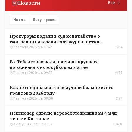
Новости
Все
Новые
Популярные
Прокуроры подали в суд ходатайство о
смягчении наказания для журналистки
Александры Алёховой
7 августа 2026 г. в 10:42
14
В «Тоболе» назвали причины крупного
поражения в еврокубковом матче
7 августа 2026 г. в 09:55
76
Какие специальности получили больше всего
грантов в 2026 году
7 августа 2026 г. в 09:00
94
Пенсионер едва не перевел мошенникам 4 млн
тенге в Костанае
6 августа 2026 г. в 21:07
407