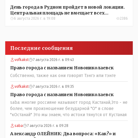
День города в Рудном пройдет в новой локации.
Центральная площадь не вмещает всех
желающих
6 августа 2026 г. в 19:08
2386
Последние сообщения
vofkakst
7 августа 2026 г. в 09:43
Право города с названием Новониколаевск
Собственно, также как они говорят Тэнгэ или тэнге
vofkakst
7 августа 2026 г. в 09:35
Право города с названием Новониколаевск
saba: многие россияне называют город Кастанай,Это - не
более, чем произношение безударной "О" в слове
"кОстанай" Это мы знаем, что истоки тянутся от Кустаная
saba
7 августа 2026 г. в 09:28
Александр ОЛЕЙНИК: Два вопроса: «Как?» и