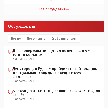
никто не отменял! Я уже давно всё объяснил жене, но
необычный низкий тембр голоса!
она все равно меня допрашивает:" Кто звонил? От кого
Все обсуждения
скрываешься? Почему сбросил?"
Обсуждения
Новые
Популярные
Свободные темы
Пенсионер едва не перевел мошенникам 4 млн
тенге в Костанае
6 августа 2026 г.
День города в Рудном пройдет в новой локации.
Центральная площадь не вмещает всех
желающих
6 августа 2026 г.
Александр ОЛЕЙНИК: Два вопроса: «Как?» и «Для
чего?»
6 августа 2026 г.