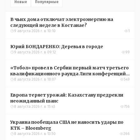
Новые
Популярные
В чьих дома отключат электроэнергию на
следующей неделе в Костанае?
9 августа 2026 г. в 10:10
1
Юрий БОНДАРЕНКО: Деревья в городе
9 августа 2026 г. в 09:12
99
«Тобол» провел в Сербии первый матч третьего
квалификационного раунда Лиги конференций
УЕФА
8 августа 2026 г. в 18:07
549
Европа теряет урожай: Казахстану предрекли
неожиданный шанс
8 августа 2026 г. в 15:45
756
Украина пообещала США не наносить удары по
КТК – Bloomberg
8 августа 2026 г. в 13:50
266