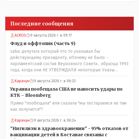
Последние сообщения
ACROS
9 августа 2026 г. в 09:17
Флуд и оффтопик (часть 9)
saba: депутата который что то указывал бы
действующему президенту, нПочему не было: -
парламентский состав Верховного Совета , образца 1993
года, когда они НЕ УТВЕРЖДАЛИ некоторые Указы
Назарбаева, особенно в части выборов и перевыборов и
Карачун
9 августа 2026 г. в 06:33
некоторых вопросах внутренней политики, и тогда
Назарбай волевым Указом РАСПУСТИЛ этот бунтарский
Украина пообещала США не наносить удары по
состав. Имя - Серикболсын Абдильдин вам знакомо -
КТК – Bloomberg
юывший секретарь ЦК КП Казахстана , впоследствии -
Прямо "пообещала" или сказала "мы постараемся но там
депутат Верховного Совета и Мажлиса и Председатель
как получится"?
партии коммунстов- он в то время и после и причём
НЕОДНОКРАТНО, указывал и многократно на недостатки
Карачун
9 августа 2026 г. в 06:24
Назарбая и предлагал ему самому ДОБРОВОЛЬНО уйти с
"Нигилизм в здравоохранении" - 95% отказов от
поста Президента.
вакцинации детей в Костанае связаны с