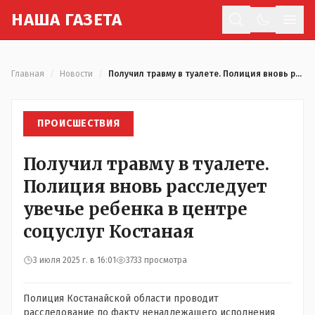
Н
АША
Г
АЗЕТА
Отк
Главная
/
Новости
/
Получил травму в туалете. Полиция вновь расследует увечье ребенка в центре соцуслуг Костаная
ПРОИСШЕСТВИЯ
Получил травму в туалете.
Полиция вновь расследует
увечье ребенка в центре
соцуслуг Костаная
3 июля 2025 г. в 16:01
3733 просмотра
Полиция Костанайской области проводит
расследование по факту ненадлежащего исполнения