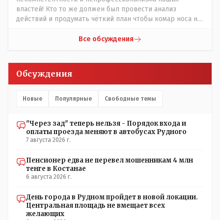
властей! Кто то же должен был провести анализ
действий и продумать чёткий план чтобы комар носа не
подточил! Но тут явно спешили, а в аналитическом
центре либо кто то из родственников сидит, либо
Все обсуждения
ведущий специалист на Мальдивы уехал, либо всё
вместе! Пока прокатывает по вышеизложенным Вами
причинам, просто обстоятельства немного меняются по
Обсуждения
сравнению с Назарбаевскими временами, власти
решили пощупать кошелёк населения, а это уже
неизвестная в уравнении взаимоотношений власти и
Новые
Популярные
Свободные темы
народа! Тут бы как раз специалист-аналитик и
пригодился бы!
"Через зад" теперь нельзя - Порядок входа и
оплаты проезда меняют в автобусах Рудного
7 августа 2026 г.
Пенсионер едва не перевел мошенникам 4 млн
тенге в Костанае
6 августа 2026 г.
День города в Рудном пройдет в новой локации.
Центральная площадь не вмещает всех
желающих