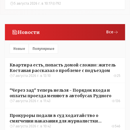
5 августа 2026 г. в 10:17
792
Новости
Все
Новые
Популярные
Квартира есть, попасть домой сложно: житель
Костаная рассказал о проблеме с подъездом
7 августа 2026 г. в 13:10
25
"Через зад" теперь нельзя - Порядок входа и
оплаты проезда меняют в автобусах Рудного
7 августа 2026 г. в 11:43
136
Прокуроры подали в суд ходатайство о
смягчении наказания для журналистки
Александры Алёховой
7 августа 2026 г. в 10:42
546