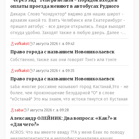
"Через зад" теперь нельзя - Порядок входа и
оплаты проезда меняют в автобусах Рудного
Дикари. Слово "кондуктор" видимо для наших широт -
архаизм какой то. Взять Челябинск или Екатеринбург -
пришел автобус - все двери открылись. Люди выходят
откуда удобно. Заходят также в любую дверь. Далее -
либо платишь сам (у каждой двери есть валидатор),
vofkakst
7 августа 2026 г. в 09:43
либо кондуктор подойдет с терминалом. Водитель
разгружен от вопросов оплаты, полностью
Право города с названием Новониколаевск
сконцентрировавшись на управлении автобусом.
Собственно, также как они говорят Тэнгэ или тэнге
Кондуктор - помимо удобства - несомненно рабочие
места. Сколько людей можно трудоустроить? Но зачем,
vofkakst
7 августа 2026 г. в 09:35
когда водитель должен и на дорогу смотреть, и оплату
Право города с названием Новониколаевск
контролировать , и (в редких случаях оплаты наличкой)
saba: многие россияне называют город Кастанай,Это - не
сдачу выдавать. У нас прогресс почему-то идет с
более, чем произношение безударной "О" в слове
регрессом рука об руку. Любую хорошую задумку
"кОстанай" Это мы знаем, что истоки тянутся от Кустаная
умудряемся похерить(
saba
7 августа 2026 г. в 09:28
Александр ОЛЕЙНИК: Два вопроса: «Как?» и
«Для чего?»
ACROS: Что вы имеете ввиду ??А у меня бзик по поводу
некомпетентности и непрофессионализма наших