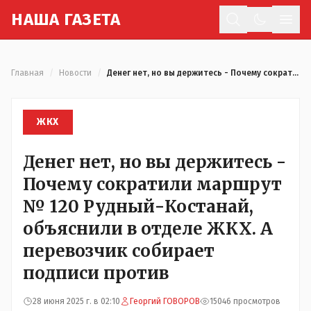
Н
АША
Г
АЗЕТА
Отк
Главная
/
Новости
/
Денег нет, но вы держитесь - Почему сократили маршрут № 120 Рудный-Костанай, объяснили в отделе ЖКХ. А перевозчик собирает подписи против
ЖКХ
Денег нет, но вы держитесь -
Почему сократили маршрут
№ 120 Рудный-Костанай,
объяснили в отделе ЖКХ. А
перевозчик собирает
подписи против
28 июня 2025 г. в 02:10
Георгий ГОВОРОВ
15046 просмотров