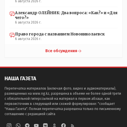
6 августа 2026 г.
Александр ОЛЕЙНИК: Два вопроса: «Как?» и «Для
чего?»
6 августа 2026 г.
Право города с названием Новониколаевск
6 августа 2026 г.
Все обсуждения
НАША ГАЗЕТА
Перепечатка материалов (включая фото, видео и аудиоматериалы),
размещенных на www.ng.kz, разрешена в объеме не более одной трети
с обязательной гиперссылкой на материал в первом абзаце, как
первоисточник в следующей или схожей формулировке: "сообщает
"Наша Газета". Полная перепечатка разрешена только по письменному
соглашению с редакцией сайта