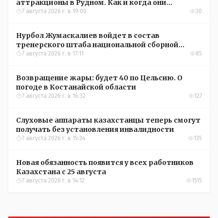
аттракционы в Рудном. Как и когда они
окупятся?
7 августа 2026 г. в 19:00
30
Нурбол Жумаскалиев войдет в состав
тренерского штаба национальной сборной
Казахстана по футболу
7 августа 2026 г. в 17:11
85
Возвращение жары: будет 40 по Цельсию. О
погоде в Костанайской области
7 августа 2026 г. в 16:32
127
Слуховые аппараты казахстанцы теперь смогут
получать без установления инвалидности
7 августа 2026 г. в 15:34
135
Новая обязанность появится у всех работников
Казахстана с 25 августа
7 августа 2026 г. в 14:12
1515