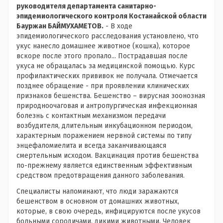
руководителя департамента санитарно-
эпидемиологического контроля Костанайской области
Бауржан БАЙМУХАМЕТОВ.
- В ходе
эпидемиологического расследования установлено, что
укус нанесло домашнее животное (кошка), которое
вскоре после этого пропало... Пострадавшая после
укуса не обращалась за медицинской помощью. Курс
профилактических прививок не получала. Отмечается
позднее обращение - при проявлении клинических
признаков бешенства. Бешенство – вирусная зоонозная
природноочаговая и антропургическая инфекционная
болезнь с контактным механизмом передачи
возбудителя, длительным инкубационном периодом,
характерным поражением нервной системы по типу
энцефаломиелита и всегда заканчивающаяся
смертельным исходом. Вакцинация против бешенства
по-прежнему является единственным эффективным
средством предотвращения данного заболевания.
Специалисты напоминают, что люди заражаются
бешенством в основном от домашних животных,
которые, в свою очередь, инфицируются после укусов
больными сородичами, дикими животными. Человек