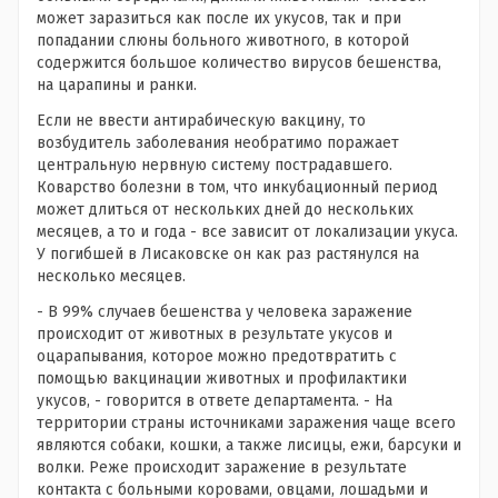
может заразиться как после их укусов, так и при
попадании слюны больного животного, в которой
содержится большое количество вирусов бешенства,
на царапины и ранки.
Если не ввести антирабическую вакцину, то
возбудитель заболевания необратимо поражает
центральную нервную систему пострадавшего.
Коварство болезни в том, что инкубационный период
может длиться от нескольких дней до нескольких
месяцев, а то и года - все зависит от локализации укуса.
У погибшей в Лисаковске он как раз растянулся на
несколько месяцев.
- В 99% случаев бешенства у человека заражение
происходит от животных в результате укусов и
оцарапывания, которое можно предотвратить с
помощью вакцинации животных и профилактики
укусов, - говорится в ответе департамента. - На
территории страны источниками заражения чаще всего
являются собаки, кошки, а также лисицы, ежи, барсуки и
волки. Реже происходит заражение в результате
контакта с больными коровами, овцами, лошадьми и