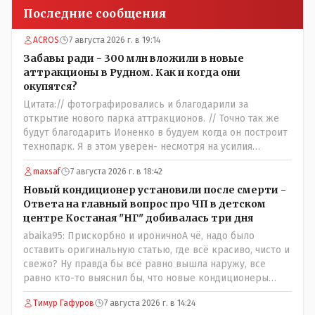
Последние сообщения
ACROS
7 августа 2026 г. в 19:14
Забавы ради - 300 млн вложили в новые
аттракционы в Рудном. Как и когда они
окупятся?
Цитата:// фотографировались и благодарили за
открытие нового парка аттракционов. // Точно так же
будут благодарить Ионенко в будуем когда он построит
технопарк. Я в этом уверен- несмотря на усилия
некоего блогера и примкнувших к нему кучки
maxsaf
7 августа 2026 г. в 18:42
рудненских манкуртов. По традиции нашего пенсионера
завершу строками из советской песни: "...это наша с
Новый кондиционер установили после смерти -
тобою страна- это наша с тобой биография...."
Ответа на главный вопрос про ЧП в детском
центре Костаная "НГ" добивалась три дня
abaika95: Прискорбно и ироничноА чё, надо было
оставить оригинальную статью, где всё красиво, чисто и
свежо? Ну правда бы всё равно вышла наружу, все
равно кто-то выяснил бы, что новые кондиционеры
установлены ПОСЛЕ смерти ребенка. Или тебе такой
Тимур Гафуров
7 августа 2026 г. в 14:24
вариант не нравится? Ты вообще на чьей стороне в этой