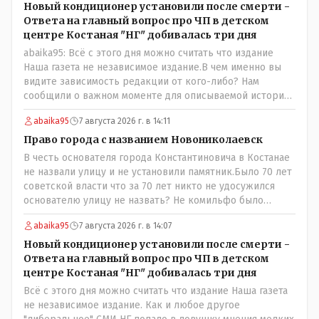
истории? Прискорбно и иронично то, что кондиционеры
Новый кондиционер установили после смерти -
заменили после происшествия, и уже после этого
Ответа на главный вопрос про ЧП в детском
пустили журналистов посмотреть, типа у нас всё
центре Костаная "НГ" добивалась три дня
хорошо, смотрите, мальчик просто больной был.
abaika95: Всё с этого дня можно считать что издание
Наша газета не независимое издание.В чем именно вы
видите зависимость редакции от кого-либо? Нам
сообщили о важном моменте для описываемой истории.
И редакция отреагировала бы дополнительным
abaika95
7 августа 2026 г. в 14:11
исследованием на такие вопрос от любого читателя.
Писать "как надо" редакция не будет. Но мы будем
Право города с названием Новониколаевск
публиковать полную и объективную информацию. А
В честь основателя города Константиновича в Костанае
потом продолжать тему. если выяснятся новые
не назвали улицу и не установили памятник.Было 70 лет
обстоятельства.
советской власти что за 70 лет никто не удосужился
основателю улицу не назвать? Не комильфо было
генерал-губернаторам улицы дарить? При СССР что то
abaika95
7 августа 2026 г. в 14:07
знали о нем такое нехорошее? Ну и сейчас значит не
надо. Обойдёмся как-нибудь vofkakst: Где ономасты,
Новый кондиционер установили после смерти -
которые топят за возвращение исторических
Ответа на главный вопрос про ЧП в детском
названийТак вернули же историческое Кустанай
центре Костаная "НГ" добивалась три дня
коренное название городишка
Всё с этого дня можно считать что издание Наша газета
не независимое издание. Как и любое другое