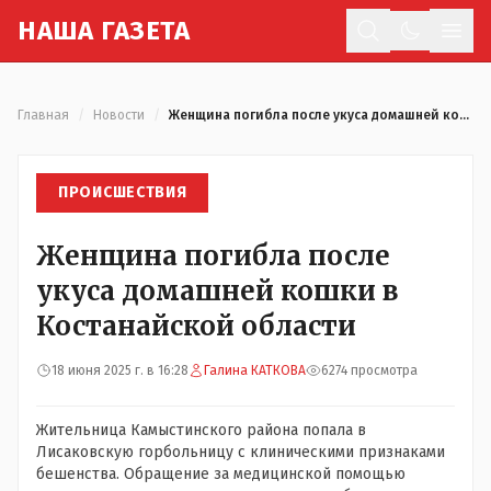
Н
АША
Г
АЗЕТА
Отк
Главная
/
Новости
/
Женщина погибла после укуса домашней кошки в Костанайской области
ПРОИСШЕСТВИЯ
Женщина погибла после
укуса домашней кошки в
Костанайской области
18 июня 2025 г. в 16:28
Галина КАТКОВА
6274 просмотра
Жительница Камыстинского района попала в
Лисаковскую горбольницу с клиническими признаками
бешенства. Обращение за медицинской помощью