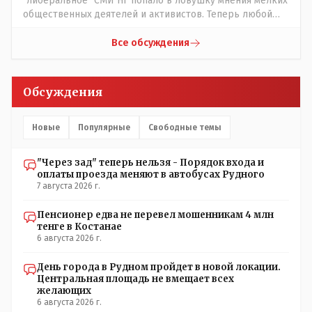
"либеральное" СМИ НГ попало в ловушку мнения мелких
общественных деятелей и активистов. Теперь любой
активист и НПОшник будет поносить и диктовать
условия газете информационно бомбордируя ее пока та
Все обсуждения
не начнет писать "как надо" определенному кругу лиц.
Редакторская политика, коллектив журналистов уже
ниче не значат. Прискорбно и иронично
Обсуждения
Новые
Популярные
Свободные темы
"Через зад" теперь нельзя - Порядок входа и
оплаты проезда меняют в автобусах Рудного
7 августа 2026 г.
Пенсионер едва не перевел мошенникам 4 млн
тенге в Костанае
6 августа 2026 г.
День города в Рудном пройдет в новой локации.
Центральная площадь не вмещает всех
желающих
6 августа 2026 г.