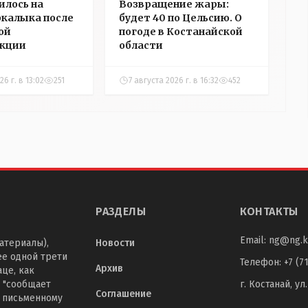
илось на
Возвращение жары:
ркалыка после
будет 40 по Цельсию. О
ой
погоде в Костанайской
укции
области
26 г. в 13:02
251
7 августа 2026 г. в 16:32
452
РАЗДЕЛЫ
КОНТАКТЫ
Email:
ng@ng.k
атериалы),
Новости
ее одной трети
Телефон
:
+7 (7
Архив
це, как
 "сообщает
г. Костанай, ул
Соглашение
о письменному