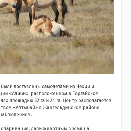
 были доставлены самолетами из Чехии и
ции «Алиби», расположенном в Торгайском
лях площадью 52 га и 24 га. Центр располагается
ством «Алтыбай» в Жангельдинском районе.
 наблюдением.
о спаривания, дали животным время на