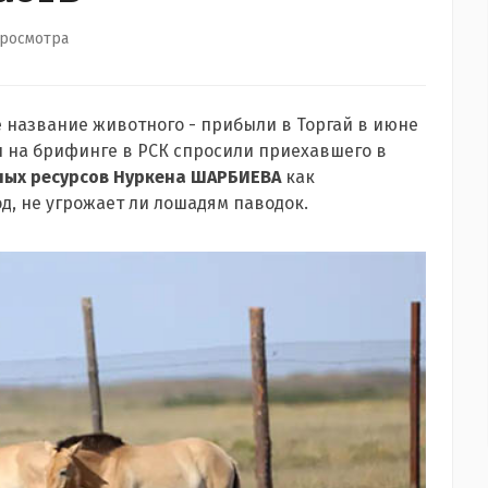
просмотра
е название животного - прибыли в Торгай в июне
ты на брифинге в РСК спросили приехавшего в
ных ресурсов
Нуркена ШАРБИЕВА
как
д, не угрожает ли лошадям паводок.