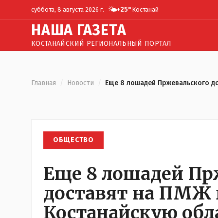
🌤️
+
25
°
суббота, 8 августа 2026 г.
Костанай
Н
АША
Г
АЗЕТА
КОСТАНАЙСКИЙ РЕГИОНАЛЬНЫЙ ПОРТАЛ
Главная
/
Новости
/
Еще 8 лошадей Пржевальского до
ОБЩЕСТВО
Еще 8 лошадей Пр
доставят на ПМЖ в
Костанайскую обл