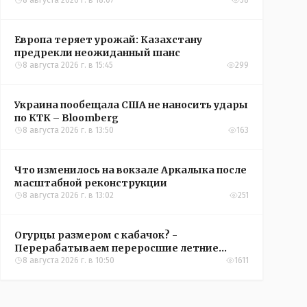
конференций УЕФА
8 августа 2026 г. в 18:07
58
Европа теряет урожай: Казахстану
предрекли неожиданный шанс
8 августа 2026 г. в 15:45
299
Украина пообещала США не наносить удары
по КТК – Bloomberg
8 августа 2026 г. в 13:50
163
Что изменилось на вокзале Аркалыка после
масштабной реконструкции
8 августа 2026 г. в 13:02
251
Огурцы размером с кабачок? -
Перерабатываем переросшие летние
овощи, чтобы вкусно съесть зимой
8 августа 2026 г. в 10:50
1611