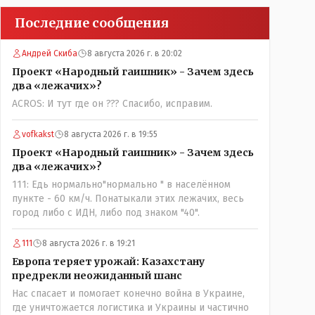
Последние сообщения
Андрей Скиба
8 августа 2026 г. в 20:02
Проект «Народный гаишник» - Зачем здесь
два «лежачих»?
ACROS: И тут где он ??? Спасибо, исправим.
vofkakst
8 августа 2026 г. в 19:55
Проект «Народный гаишник» - Зачем здесь
два «лежачих»?
111: Едь нормально"нормально " в населённом
пункте - 60 км/ч. Понатыкали этих лежачих, весь
город либо с ИДН, либо под знаком "40".
111
8 августа 2026 г. в 19:21
Европа теряет урожай: Казахстану
предрекли неожиданный шанс
Нас спасает и помогает конечно война в Украине,
где уничтожается логистика и Украины и частично