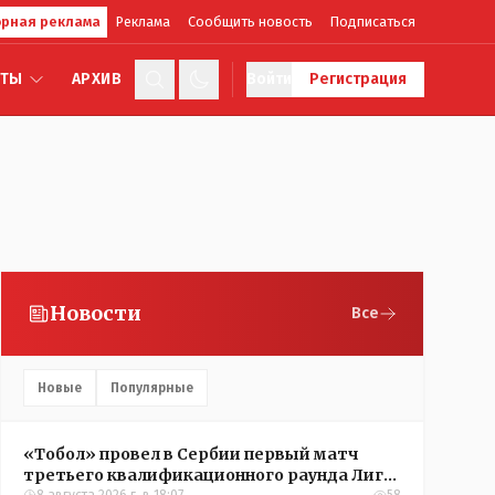
рная реклама
Реклама
Сообщить новость
Подписаться
КТЫ
АРХИВ
Войти
Регистрация
Новости
Все
Новые
Популярные
«Тобол» провел в Сербии первый матч
третьего квалификационного раунда Лиги