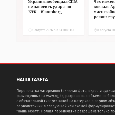
Украина пообещала США
Что измен
не наносить удары по
вокзале А
КТК – Bloomberg
масштабн
реконстр
8 августа 2026 г. в 13:50
163
8 августа 20
НАША ГАЗЕТА
Перепечатка материалов (включая фото, видео и аудиом
размещенных на www.ng.kz, разрешена в объеме не бол
с обязательной гиперссылкой на материал в первом абза
первоисточник в следующей или схожей формулировке:
"Наша Газета". Полная перепечатка разрешена только п