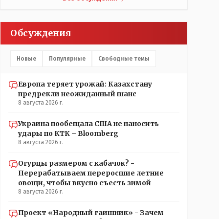
думаю там нормально, с бутылкой холодного пивка
посидеть можно..
Обсуждения
Новые
Популярные
Свободные темы
Европа теряет урожай: Казахстану
предрекли неожиданный шанс
8 августа 2026 г.
Украина пообещала США не наносить
удары по КТК – Bloomberg
8 августа 2026 г.
Огурцы размером с кабачок? -
Перерабатываем переросшие летние
овощи, чтобы вкусно съесть зимой
8 августа 2026 г.
Проект «Народный гаишник» - Зачем