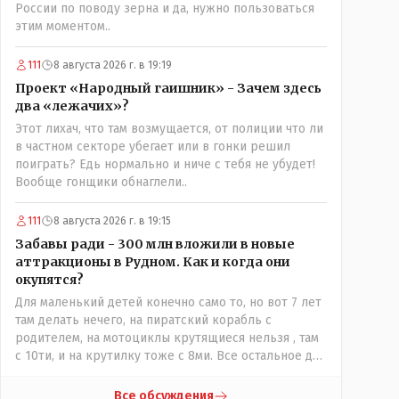
России по поводу зерна и да, нужно пользоваться
этим моментом..
111
8 августа 2026 г. в 19:19
Проект «Народный гаишник» - Зачем здесь
два «лежачих»?
Этот лихач, что там возмущается, от полиции что ли
в частном секторе убегает или в гонки решил
поиграть? Едь нормально и ниче с тебя не убудет!
Вообще гонщики обнаглели..
111
8 августа 2026 г. в 19:15
Забавы ради - 300 млн вложили в новые
аттракционы в Рудном. Как и когда они
окупятся?
Для маленький детей конечно само то, но вот 7 лет
там делать нечего, на пиратский корабль с
родителем, на мотоциклы крутящиеся нельзя , там
с 10ти, и на крутилку тоже с 8ми. Все остальное для
детей 3-5 лет.. Ну да, в жару там сейчас не
комфортно, тени нет от слова вообще, но вечером
Все обсуждения