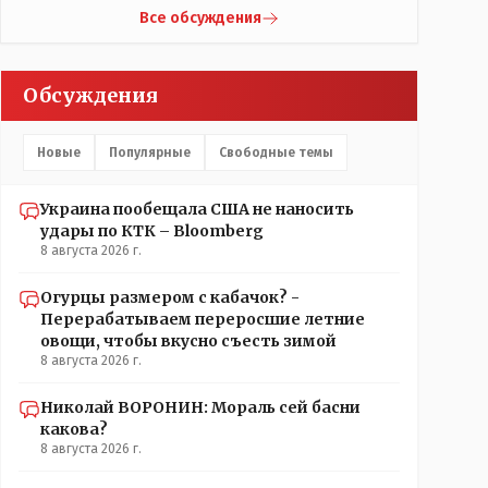
что кондиционеры заменили после происшествия,
Жаильме сеял ПОЛТОРЫ тысяча гектар , разбогател
Все обсуждения
и уже после этого пустили журналистов
и отжал у Василия самый крупный агрохолдинг в
посмотреть, типа у нас всё хорошо, смотрите,
мире, занесенный в Книгу рекордов Гиннеса.
мальчик просто больной был.А журналисту что
Обсуждения
надо было тайком ночью в окно лезть чтобы
посмотреть как там что? Журналист зафиксировал
ФАКТ на момент его доступа на объект Какие
Новые
Популярные
Свободные темы
претензии могут быть к журналисту? Все вопросы
к учреждению если они что-то там утаили нет
начали поносить журналиста
Украина пообещала США не наносить
удары по КТК – Bloomberg
8 августа 2026 г.
Огурцы размером с кабачок? -
Перерабатываем переросшие летние
овощи, чтобы вкусно съесть зимой
8 августа 2026 г.
Николай ВОРОНИН: Мораль сей басни
какова?
8 августа 2026 г.