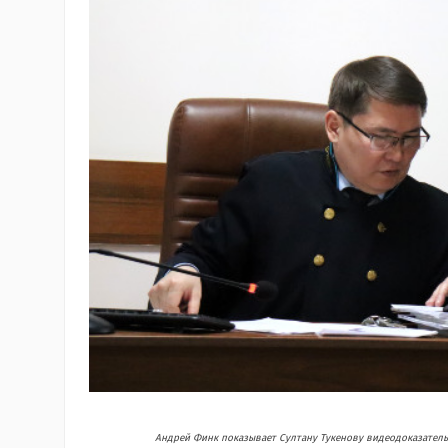
Андрей Финк показывает Султану Тукенову видеодоказатель