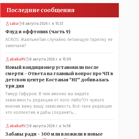
Последние сообщения
saba
8 августа 2026 г. в 15:33
Флуд и оффтопик (часть 9)
ACROS: ЖаильмеТам случайно летающую тарелку не
замечали?
abaika95
8 августа 2026 г. в 15:09
Новый кондиционер установили после
смерти - Ответа на главный вопрос про ЧП в
детском центре Костаная "НГ" добивалась
три дня
Тимур Гафуров: В чем именно вы видите
зависимость редакции от кого-либо?От чужого
мнения вижу вашу зависимость Всё-таки редакция
это коллектив и дабы сохранить
профессиональное лицо можно было бы и указать
Общественному объединению на не корректность
abaika95
8 августа 2026 г. в 14:58
высказываний о вас в том тоне в котором была та
Забавы ради - 300 млн вложили в новые
публикация. Нет вы проглотили оскорбления и