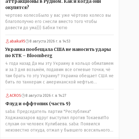
аттракционы в Рудном. Как и когда они
побежали оправдываться Незнаю если бы моего
окупятся?
журналиста поносили на всю округу за его по сути
чертово колесоБыло у вас уже чёртово колесо вы
рабочую ошибку я бы его в обиду не дал. Да
благополучно его снесли вместо того чтобы
признать ошибку но при этом и указать хейтерам
довести до ума))) Бабки тютю
их место как мне кажется надо. А у вас как-то не
получилось. В итоге есть ощущение что вы не пятая
власть а инструмент в руках тех кто может вас
abaika95
8 августа 2026 г. в 14:53
публично поносить maxsaf: А чё, надо было оставить
Украина пообещала США не наносить удары
оригинальную статью, где всё красиво, чисто и
по КТК – Bloomberg
свежо?Да, это называется журналистика. Человек
4 года назад Да мы эту Украину в кольцо обматамем
проделал работу это его взгляд на вещи У другого
и за 3 дня возьмём, подавим все огневые точки, чё
свой взгляд Почему вообще кто-то должен
там брать то эту Украину? Украина обещает США не
указывать журналисту как писать и в каком тоне?
бить по танкерам с американской нефтью
maxsaf: Ну правда бы всё равно вышла наружу, все
добываемой в Казахстане-мы сейчас в этой точке
равно кто-то выяснил бы, что новые кондиционеры
ACROS
8 августа 2026 г. в 14:27
установлены ПОСЛЕ смерти ребенка.Флаг в руки.
Флуд и оффтопик (часть 9)
Выяснили и выяснили что дальше? У журналиста НГ
была другая задача провести репортаж а не
saba: Председатель партии "Республика"
расследование maxsaf: Или тебе такой вариант не
Ходжаназаров вдруг выступил против Токаева!По
нравится? Ты вообще на чьей стороне в этой
слухам он человек Кулибаева. saba: Появился
истории?Я на стороне объективной подачи
неизвестно откуда, отжал у бывшего всесильного
информации maxsaf: Прискорбно и иронично то,
Розинова целый холдингКак неизвестно: - в