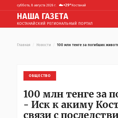
☁️
+
29
°
суббота, 8 августа 2026 г.
Костанай
Н
АША
Г
АЗЕТА
КОСТАНАЙСКИЙ РЕГИОНАЛЬНЫЙ ПОРТАЛ
Главная
/
Новости
/
100 млн тенге за погибших живот
ОБЩЕСТВО
100 млн тенге за
- Иск к акиму Кос
связи с последств