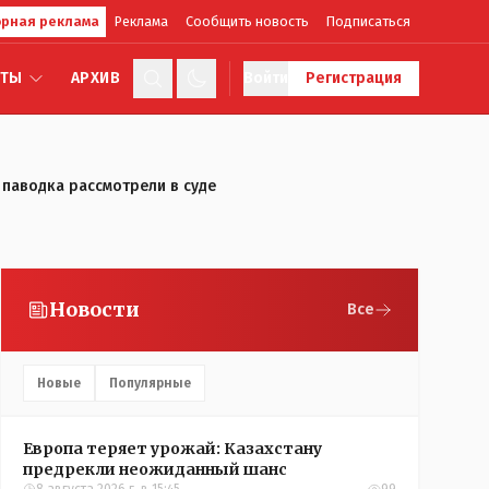
рная реклама
Реклама
Сообщить новость
Подписаться
КТЫ
АРХИВ
Войти
Регистрация
и паводка рассмотрели в суде
Новости
Все
Новые
Популярные
Европа теряет урожай: Казахстану
предрекли неожиданный шанс