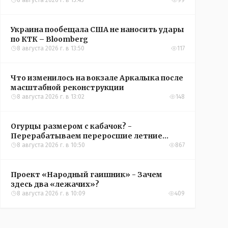
8 августа 2026 г. в 15:45
99
Украина пообещала США не наносить удары
по КТК – Bloomberg
8 августа 2026 г. в 13:50
117
Что изменилось на вокзале Аркалыка после
масштабной реконструкции
8 августа 2026 г. в 13:02
148
Огурцы размером с кабачок? -
Перерабатываем переросшие летние
овощи, чтобы вкусно съесть зимой
8 августа 2026 г. в 10:50
867
Проект «Народный гаишник» - Зачем
здесь два «лежачих»?
8 августа 2026 г. в 10:09
409