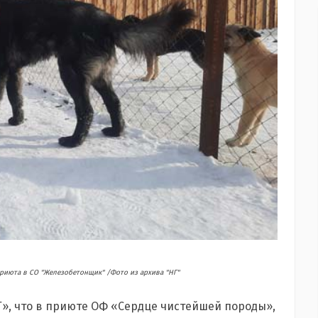
риюта в СО "Железобетонщик" /Фото из архива "НГ"
Г», что в приюте ОФ «Сердце чистейшей породы»,