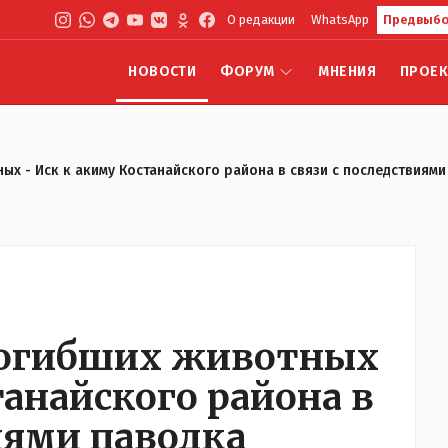
О редакции
WhatsApp
Предвыбо
НОВОСТИ
ФОРУМ
МНЕНИЯ
ПРОЕ
ных - Иск к акиму Костанайского района в связи с последствиям
 погибших животных
танайского района в
иями паводка