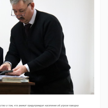
ство о том, что акимат предупреждал население об угрозе паводка