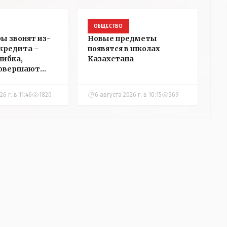
ОБЩЕСТВО
ы звонят из-
Новые предметы
 кредита –
появятся в школах
шибка,
Казахстана
совершают
нцы
6 г. в 11:46
1820
6 августа 2026 г. в 10:15
369