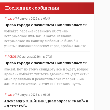
Последние сообщения
saba
7 августа 2026 г. в 07:45
Право города с названием Новониколаевск
vofkakst: переименованному кОстанаю
историческое имя?Так , а какое название
истрическое по Вашему любопытно было бы
узнать? Новониколаевском город пробыл кажется
лет 14! Всё остальное время был в русской версии
Кустанаем, теперь в казахской версии Костанай.
ACROS
7 августа 2026 г. в 07:21
Что не так? При чём здесь ономасты? Был
Право города с названием Новониколаевск
например Константинополь в римской версии, стал
maxsaf: Вот по этому стандарту всё и будет, вопрос
Стамбул в турецкой, какое название здесь
времени.vofkakst: тут тоже двойной стандарт есть?
историческое?
Макс правильно и реалистиччески говорит: - мы
ЖИВМ в Казахстане- и этим ВСЁ сказано. Пусть
люди попробуют- вдруг получиться, хотя навряд ли,
вы же сами сказали: "....чтобы вернуть
saba
7 августа 2026 г. в 06:28
исторические названия городам и весям...."
Александр ОЛЕЙНИК: Два вопроса: «Как?» и
историческое название согласно этой же статьи :-
«Для чего?»
Цитата:..."...Комиссия утвердила новое место для