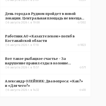
6 августа 2026 г. в 21:07
239
День города в Рудном пройдет в новой
локации. Центральная площадь не вмещает
всех желающих
6 августа 2026 г. в 19:08
1302
Работник АО «Казахтелеком» погиб в
Костанайской области
6 августа 2026 г. в 17:10
1823
Вот такое рыбацкое счастье - За
нарушение правил езды в колонне
оштрафовали участников соревнований в
6 августа 2026 г. в 15:57
571
Аркалыке
Александр ОЛЕЙНИК: Два вопроса: «Как?»
и «Для чего?»
6 августа 2026 г. в 14:32
410