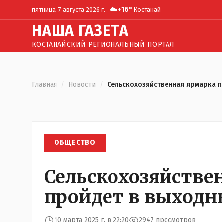
☁️
+
16
°
пятница, 7 августа 2026 г.
Костанай
Н
АША
Г
АЗЕТА
КОСТАНАЙСКИЙ РЕГИОНАЛЬНЫЙ ПОРТАЛ
Главная
/
Новости
/
Сельскохозяйственная ярмарка п
ОБЩЕСТВО
Сельскохозяйстве
пройдет в выходн
10 марта 2025 г. в 22:20
2947 просмотров