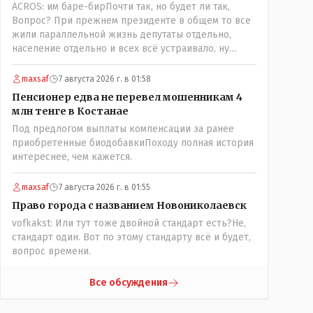
ACROS: им баре-бирПочти так, но будет ли так,
поселения ниже по Тоболу около брода,
Вопрос? При прежнем президенте в общем то все
находившегося около урочища Кустанай,
жили параллельной жизнь депутаты отдельно,
предложив назвать его Ново-Николаевским...." Так
население отдельно и всех всё устраивало, ну
что всё в цвет: - Кустанай - историческое название,
кроме отдельных очень активных членов общества,
а Ново -Николаевск - его назвали пришлые люди.
их всегда быстро выявляли и кого за границу, кого
maxsaf
7 августа 2026 г. в 01:58
в камеру, но они не делали погоду в общественно-
Пенсионер едва не перевел мошенникам 4
политической жизни страны! А теперь когда власть
млн тенге в Костанае
потихоньку забирается в карман к народу многим
Под предлогом выплаты компенсации за ранее
уже хочется спросить у депутатов:" А народные ли
приобретенные биодобавкиПоходу полная история
вы избранники?" Но те глухо отгородились
интереснее, чем кажется.
обезличивающей стеной партии, которую якобы мы
избрали и спросить увы не получается! Парадкс в
том что и власти это не особо нужно, когда пар
maxsaf
7 августа 2026 г. в 01:55
скапливается, ему требуется выход, а депутаты
Право города с названием Новониколаевск
были бы идеальным барашком на заклание! Но как
vofkakst: Или тут тоже двойной стандарт есть?Не,
обычно, спешили, до конца не продумали, а тут ещё
стандарт один. Вот по этому стандарту всё и будет,
на важных постах где думать должны были никого
вопрос времени.
не оказалось(отдыхали где то) вот так всё и
получилось!
Все обсуждения