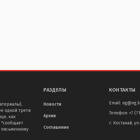
РАЗДЕЛЫ
КОНТАКТЫ
Email:
ng@ng.k
атериалы),
Новости
ее одной трети
Телефон
:
+7 (7
Архив
це, как
 "сообщает
г. Костанай, ул
Соглашение
о письменному