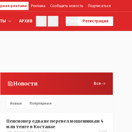
рная реклама
Реклама
Сообщить новость
Подписаться
КТЫ
АРХИВ
Войти
Регистрация
Новости
Все
Новые
Популярные
Пенсионер едва не перевел мошенникам 4
млн тенге в Костанае