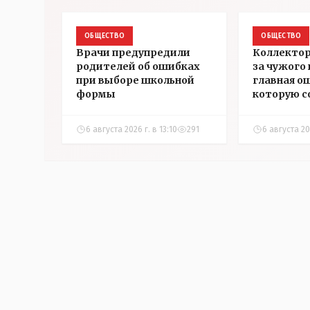
ОБЩЕСТВО
ОБЩЕСТВО
Врачи предупредили
Коллектор
родителей об ошибках
за чужого
при выборе школьной
главная о
формы
которую 
казахста
6 августа 2026 г. в 13:10
291
6 августа 202