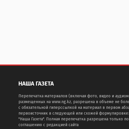
НАША ГАЗЕТА
Перепечатка материалов (включая фото, видео и аудиом
размещенных на www.ng.kz, разрешена в объеме не бол
с обязательной гиперссылкой на материал в первом абза
первоисточник в следующей или схожей формулировке:
"Наша Газета". Полная перепечатка разрешена только п
соглашению с редакцией сайта