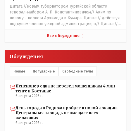
сильно не торговалась бы.
Цитата://новым губернатором Тургайской области
генерал-майором А. П. Константиновичем// Аким по
новому - коллега Архимеда и Кумара. Цитата:// действуя
подкупом членов уездной администрации, о// Цитата://
Последовала спекуляция земельными участками,//
Интересно: - тогда был антикорруционный комитет ???
Все обсуждения
Цитата:/// киргизское население // Казахи. Цитата://
Административный персонал в 1885 году состоял из
уездного начальника, старшего и младшего помощников
Обсуждения
и двух письмоводителей, в уездном управлении
выделились отделы полиции, суда и городской управы.
Имелись уездный и ветеринарный врачи, повивальная
Новые
Популярные
Свободные темы
бабка, фельдшер, открылась аптека.// Областной
акимат - по нынешнему. Цитата:///В честь основателя
Пенсионер едва не перевел мошенникам 4 млн
города Константиновича в Костанае не назвали улицу и
тенге в Костанае
не установили памятник.// vofkakst: Где ономасты,
6 августа 2026 г.
которые топят за возвращение исторических названий?
Какие проблемы, почему кто то должен делать что то за
День города в Рудном пройдет в новой локации.
вас- - выдвинете идею, создайте инициативную группу,
Центральная площадь не вмещает всех
напишите ходатайство в гор.маслихат и без истерик -
желающих
вперёд. Под лежачий камень- вода не потечёт. Насчёт
6 августа 2026 г.
ономастов: - нужны русскоязычные ономасты - я думаю