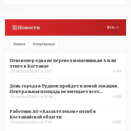
Новости
Все
Новые
Популярные
Пенсионер едва не перевел мошенникам 4 млн
тенге в Костанае
6 августа 2026 г. в 21:07
163
День города в Рудном пройдет в новой локации.
Центральная площадь не вмещает всех
желающих
6 августа 2026 г. в 19:08
550
Работник АО «Казахтелеком» погиб в
Костанайской области
6 августа 2026 г. в 17:10
1617