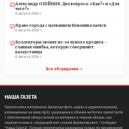
они найдутся.
Александр ОЛЕЙНИК: Два вопроса: «Как?» и «Для
чего?»
6 августа 2026 г.
Право города с названием Новониколаевск
6 августа 2026 г.
Коллекторы звонят из-за чужого кредита –
главная ошибка, которую совершают
казахстанцы
6 августа 2026 г.
Все обсуждения
НАША ГАЗЕТА
Перепечатка материалов (включая фото, видео и аудиоматериалы),
размещенных на www.ng.kz, разрешена в объеме не более одной трети
с обязательной гиперссылкой на материал в первом абзаце, как
первоисточник в следующей или схожей формулировке: "сообщает
"Наша Газета". Полная перепечатка разрешена только по письменному