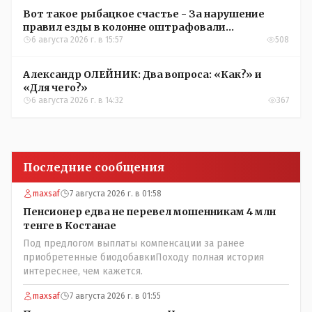
Вот такое рыбацкое счастье - За нарушение
правил езды в колонне оштрафовали
участников соревнований в Аркалыке
6 августа 2026 г. в 15:57
508
Александр ОЛЕЙНИК: Два вопроса: «Как?» и
«Для чего?»
6 августа 2026 г. в 14:32
367
Последние сообщения
maxsaf
7 августа 2026 г. в 01:58
Пенсионер едва не перевел мошенникам 4 млн
тенге в Костанае
Под предлогом выплаты компенсации за ранее
приобретенные биодобавкиПоходу полная история
интереснее, чем кажется.
maxsaf
7 августа 2026 г. в 01:55