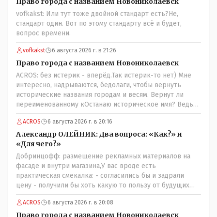
Право города с названием Новониколаевск
vofkakst: Или тут тоже двойной стандарт есть?Не,
стандарт один. Вот по этому стандарту всё и будет,
вопрос времени.
vofkakst
6 августа 2026 г. в 21:26
Право города с названием Новониколаевск
ACROS: без истерик - вперёд.Так истерик-то нет) Мне
интересно, надрываются, бедолаги, чтобы вернуть
исторические названия городам и весям. Вернут ли
переименованному кОстанаю историческое имя? Ведь
для этого же эти она.. ономасты существуют)) Или тут
ACROS
6 августа 2026 г. в 20:16
тоже двойной стандарт есть?
Александр ОЛЕЙНИК: Два вопроса: «Как?» и
«Для чего?»
Добринцофф: размещение рекламных материалов на
фасаде и внутри магазина,У вас вроде есть
практическая смекалка: - согласились бы и задрали
цену - получили бы хоть какую то пользу от будущих
депутатов, как говориться- с паршивой овцы хоть
ACROS
6 августа 2026 г. в 20:08
шерсти клок, тем более эта тётенька платила бы не со
своего кармана, а с халявных, партийных денег.- думаю
Право города с названием Новониколаевск