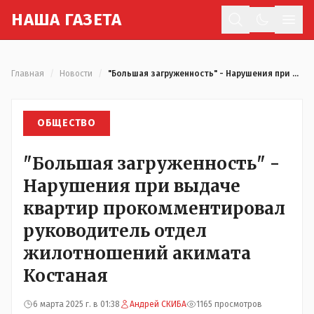
Н
АША
Г
АЗЕТА
Отк
Главная
/
Новости
/
"Большая загруженность" - Нарушения при выдаче квартир прокомментировал руководитель отдел жилотношений акимата Костаная
ОБЩЕСТВО
"Большая загруженность" -
Нарушения при выдаче
квартир прокомментировал
руководитель отдел
жилотношений акимата
Костаная
6 марта 2025 г. в 01:38
Андрей СКИБА
1165 просмотров