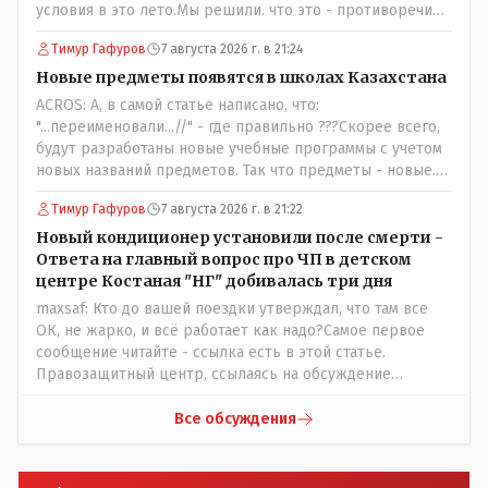
условия в это лето.Мы решили. что это - противоречие.
Вы считаете иначе?Ну тут противоречия нет. Этот
Тимур Гафуров
7 августа 2026 г. в 21:24
комментарий прозвучал на следующий день после
трагедии, то есть 29 июля, когда спешно установили и
Новые предметы появятся в школах Казахстана
воду, и новые кондиционеры, и впервые поставили
ACROS: А, в самой статье написано, что:
температурный режим на контроль. То есть первая
"...переименовали...//" - где правильно ???Скорее всего,
часть - информация до трагедии, вторая часть -
будут разработаны новые учебные программы с учетом
информация после трагедии, когда все уже было
новых названий предметов. Так что предметы - новые.
исправлено.
Хоть и переименованные)
Тимур Гафуров
7 августа 2026 г. в 21:22
Новый кондиционер установили после смерти -
Ответа на главный вопрос про ЧП в детском
центре Костаная "НГ" добивалась три дня
maxsaf: Кто до вашей поездки утверждал, что там все
ОК, не жарко, и всё работает как надо?Самое первое
сообщение читайте - ссылка есть в этой статье.
Правозащитный центр, ссылаясь на обсуждение
сотрудников интерната в рабочем чате, которые
прислали ему в виде аудиосообщений, пишет, что
Все обсуждения
воспитатели долго добивались установки
кондиционеров в помещениях, где есть дети, однако к
настоящему времени их установили только в