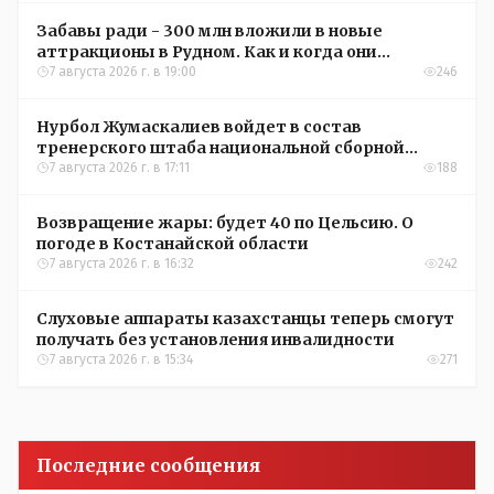
Забавы ради - 300 млн вложили в новые
аттракционы в Рудном. Как и когда они
окупятся?
7 августа 2026 г. в 19:00
246
Нурбол Жумаскалиев войдет в состав
тренерского штаба национальной сборной
Казахстана по футболу
7 августа 2026 г. в 17:11
188
Возвращение жары: будет 40 по Цельсию. О
погоде в Костанайской области
7 августа 2026 г. в 16:32
242
Слуховые аппараты казахстанцы теперь смогут
получать без установления инвалидности
7 августа 2026 г. в 15:34
271
Последние сообщения