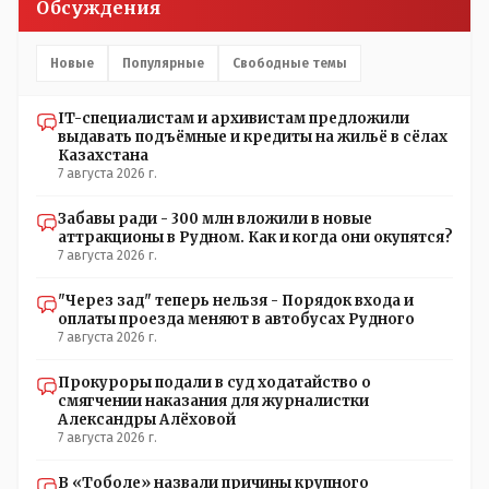
Обсуждения
помещениях, предназначенных для административно-
управленческого персонала. И Также в каждой группе
установлены кондиционеры, питьевой и температурный
Новые
Популярные
Свободные темы
режимы, которые взяты на особый контроль, учитывая
погодные условия в это лето. Мы решили. что это -
IT-специалистам и архивистам предложили
противоречие. Вы считаете иначе?
выдавать подъёмные и кредиты на жильё в сёлах
Казахстана
7 августа 2026 г.
Забавы ради - 300 млн вложили в новые
аттракционы в Рудном. Как и когда они окупятся?
7 августа 2026 г.
"Через зад" теперь нельзя - Порядок входа и
оплаты проезда меняют в автобусах Рудного
7 августа 2026 г.
Прокуроры подали в суд ходатайство о
смягчении наказания для журналистки
Александры Алёховой
7 августа 2026 г.
В «Тоболе» назвали причины крупного