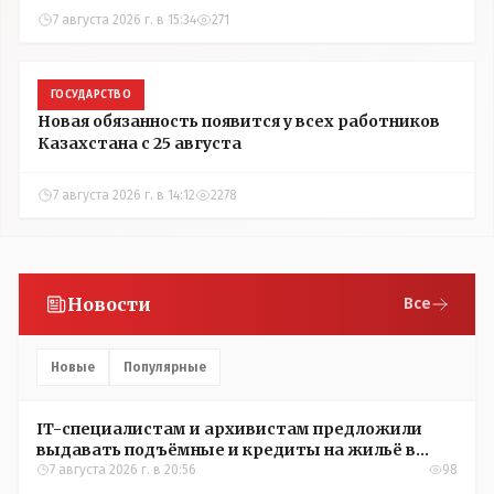
7 августа 2026 г. в 15:34
271
ГОСУДАРСТВО
Новая обязанность появится у всех работников
Казахстана с 25 августа
7 августа 2026 г. в 14:12
2278
Новости
Все
Новые
Популярные
IT-специалистам и архивистам предложили
выдавать подъёмные и кредиты на жильё в
сёлах Казахстана
7 августа 2026 г. в 20:56
98