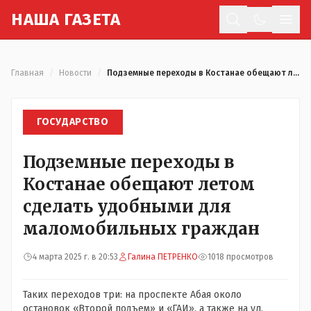
Н
АША
Г
АЗЕТА
Отк
Главная
/
Новости
/
Подземные переходы в Костанае обещают летом сделать удобными для маломобильных граждан
ГОСУДАРСТВО
Подземные переходы в
Костанае обещают летом
сделать удобными для
маломобильных граждан
4 марта 2025 г. в 20:53
Галина ПЕТРЕНКО
1018 просмотров
Таких переходов три: на проспекте Абая около
остановок «Второй подъем» и «ГАИ», а также на ул.