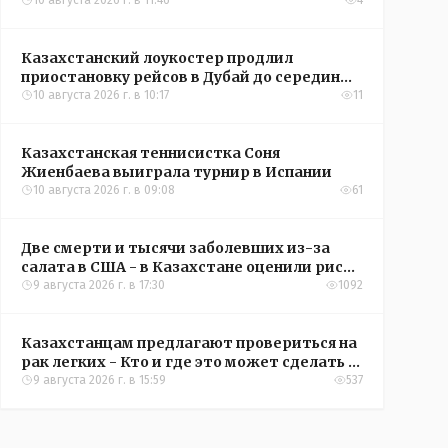
10 августа 2026 г. в 11:46
4
Казахстанский лоукостер продлил
приостановку рейсов в Дубай до середины
сентября
10 августа 2026 г. в 10:17
11
Казахстанская теннисистка Соня
Жиенбаева выиграла турнир в Испании
10 августа 2026 г. в 09:08
61
Две смерти и тысячи заболевших из-за
салата в США - в Казахстане оценили риск
вспышки
9 августа 2026 г. в 17:30
1092
Казахстанцам предлагают провериться на
рак легких - Кто и где это может сделать в
Костанайской области
9 августа 2026 г. в 15:59
537