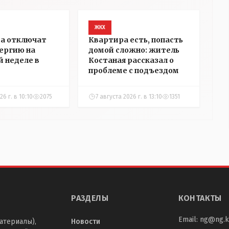
ЖКХ
ма отключат
Квартира есть, попасть
ергию на
домой сложно: житель
 неделе в
Костаная рассказал о
проблеме с подъездом
26 г. в 10:10
2075
7 августа 2026 г. в 13:10
1351
РАЗДЕЛЫ
КОНТАКТЫ
Email:
ng@ng.k
атериалы),
Новости