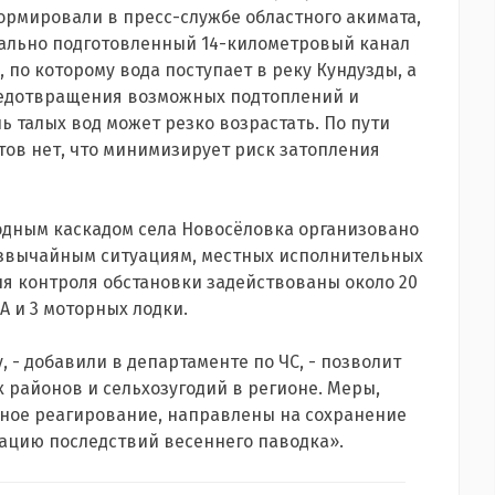
ормировали в пресс-службе областного акимата,
иально подготовленный 14-километровый канал
, по которому вода поступает в реку Кундузды, а
 предотвращения возможных подтоплений и
ь талых вод может резко возрастать. По пути
тов нет, что минимизирует риск затопления
водным каскадом села Новосёловка организовано
езвычайным ситуациям, местных исполнительных
ля контроля обстановки задействованы около 20
А и 3 моторных лодки.
 - добавили в департаменте по ЧС, - позволит
 районов и сельхозугодий в регионе. Меры,
ное реагирование, направлены на сохранение
ацию последствий весеннего паводка».