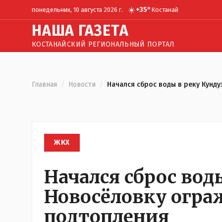
☀️
+
35
°
понедельник, 10 августа 2026 г.
Костанай
Н
АША
Г
АЗЕТА
КОСТАНАЙСКИЙ РЕГИОНАЛЬНЫЙ ПОРТАЛ
Главная
/
Новости
/
Начался сброс воды в реку Кунд
ЖКХ
Начался сброс вод
Новосёловку огра
подтопления