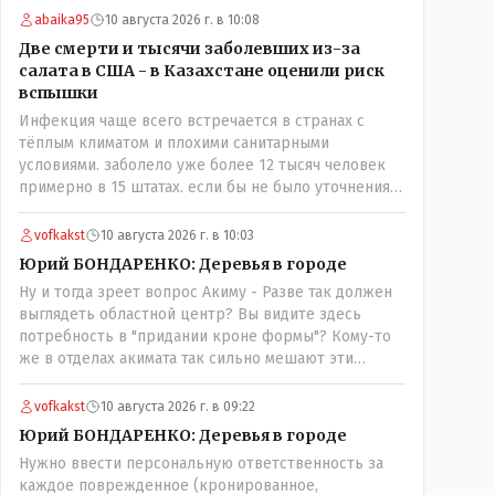
также не записывает. Записывают к ней на прием
abaika95
10 августа 2026 г. в 10:08
только участковая медсестра, к которой и
Две смерти и тысячи заболевших из-за
необходимо обратиться! Короче гемор еще тот в
салата в США - в Казахстане оценили риск
ограниченное время..
вспышки
Инфекция чаще всего встречается в странах с
тёплым климатом и плохими санитарными
условиями. заболело уже более 12 тысяч человек
примерно в 15 штатах. если бы не было уточнения
про какую страну речь можно было подумать про
штаты индии или бразилии))
vofkakst
10 августа 2026 г. в 10:03
Юрий БОНДАРЕНКО: Деревья в городе
Ну и тогда зреет вопрос Акиму - Разве так должен
выглядеть областной центр? Вы видите здесь
потребность в "придании кроне формы"? Кому-то
же в отделах акимата так сильно мешают эти
деревья. Наведите уже порядок! Приструните этих
лесорубов!
vofkakst
10 августа 2026 г. в 09:22
Юрий БОНДАРЕНКО: Деревья в городе
Нужно ввести персональную ответственность за
каждое поврежденное (кронированное,