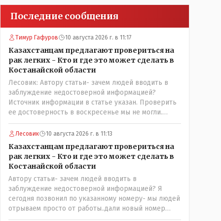
Последние сообщения
Тимур Гафуров
10 августа 2026 г. в 11:17
Казахстанцам предлагают провериться на
рак легких - Кто и где это может сделать в
Костанайской области
Лесовик: Автору статьи- зачем людей вводить в
заблуждение недостоверной информацией?
Источник информации в статье указан. Проверить
ее достоверность в воскресенье мы не могли.
Попробуем уточнить в управлении
здравоохранения
Лесовик
10 августа 2026 г. в 11:13
Казахстанцам предлагают провериться на
рак легких - Кто и где это может сделать в
Костанайской области
Автору статьи- зачем людей вводить в
заблуждение недостоверной информацией? Я
сегодня позвонил по указанному номеру- мы людей
отрываем просто от работы..дали новый номер
врача (которая делает это обследование и она