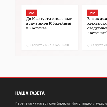
ЖКХ
ЖКХ
До 10 августа отключили
В чьих до
воду в мкрн Юбилейный
электроэн
в Костанае
следующей
Костанае?
9 августа 2026 г. в 14:59
718
9 августа 20
НАША ГАЗЕТА
Перепечатка материалов (включая фото, видео и аудиом