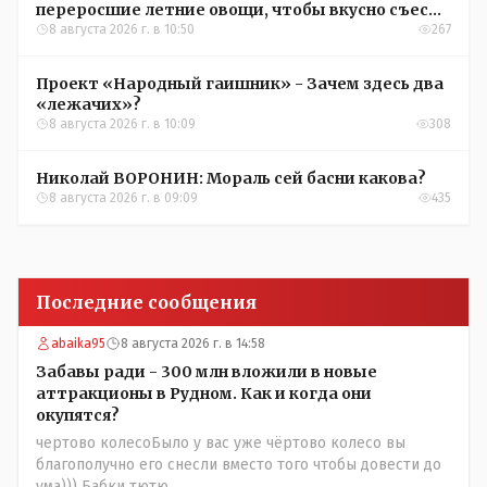
переросшие летние овощи, чтобы вкусно съесть
зимой
8 августа 2026 г. в 10:50
267
Проект «Народный гаишник» - Зачем здесь два
«лежачих»?
8 августа 2026 г. в 10:09
308
Николай ВОРОНИН: Мораль сей басни какова?
8 августа 2026 г. в 09:09
435
Последние сообщения
abaika95
8 августа 2026 г. в 14:58
Забавы ради - 300 млн вложили в новые
аттракционы в Рудном. Как и когда они
окупятся?
чертово колесоБыло у вас уже чёртово колесо вы
благополучно его снесли вместо того чтобы довести до
ума))) Бабки тютю