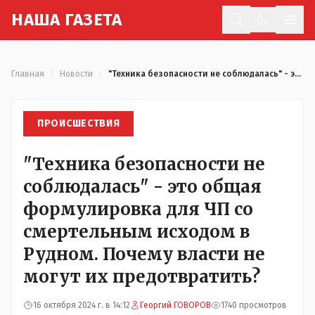
Н
АША
Г
АЗЕТА
Отк
Главная
/
Новости
/
"Техника безопасности не соблюдалась" - это общая формулировка для ЧП со смертельным исходом в Рудном. Почему власти не могут их предотвратить?
ПРОИСШЕСТВИЯ
"Техника безопасности не
соблюдалась" - это общая
формулировка для ЧП со
смертельным исходом в
Рудном. Почему власти не
могут их предотвратить?
16 октября 2024 г. в 14:12
Георгий ГОВОРОВ
1740 просмотров