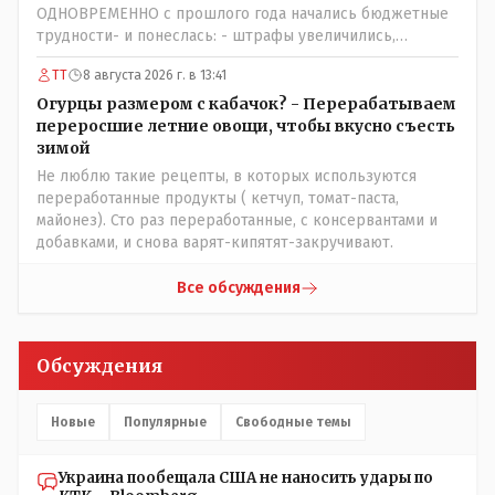
ОДНОВРЕМЕННО с прошлого года начались бюджетные
трудности- и понеслась: - штрафы увеличились,
налоговая реформа, НДС подняли, порог подняли и всё
ТТ
8 августа 2026 г. в 13:41
ради пополнения гос.казны - действительно КТК -
жизненно важная труба.
Огурцы размером с кабачок? - Перерабатываем
переросшие летние овощи, чтобы вкусно съесть
зимой
Не люблю такие рецепты, в которых используются
переработанные продукты ( кетчуп, томат-паста,
майонез). Сто раз переработанные, с консервантами и
добавками, и снова варят-кипятят-закручивают.
Все обсуждения
Обсуждения
Новые
Популярные
Свободные темы
Украина пообещала США не наносить удары по