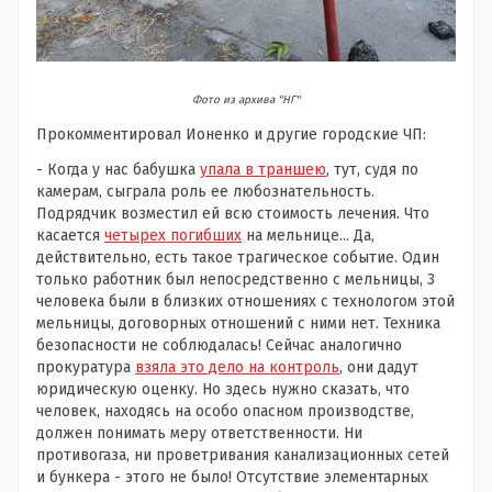
Фото из архива "НГ"
Прокомментировал Ионенко и другие городские ЧП:
- Когда у нас бабушка
упала в траншею
, тут, судя по
камерам, сыграла роль ее любознательность.
Подрядчик возместил ей всю стоимость лечения. Что
касается
четырех погибших
на мельнице... Да,
действительно, есть такое трагическое событие. Один
только работник был непосредственно с мельницы, 3
человека были в близких отношениях с технологом этой
мельницы, договорных отношений с ними нет. Техника
безопасности не соблюдалась! Сейчас аналогично
прокуратура
взяла это дело на контроль
, они дадут
юридическую оценку. Но здесь нужно сказать, что
человек, находясь на особо опасном производстве,
должен понимать меру ответственности. Ни
противогаза, ни проветривания канализационных сетей
и бункера - этого не было! Отсутствие элементарных