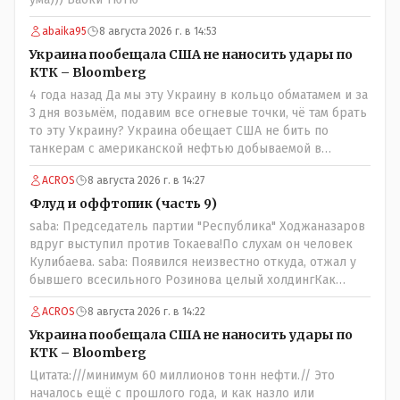
abaika95
8 августа 2026 г. в 14:53
Украина пообещала США не наносить удары по
КТК – Bloomberg
4 года назад Да мы эту Украину в кольцо обматамем и за
3 дня возьмём, подавим все огневые точки, чё там брать
то эту Украину? Украина обещает США не бить по
танкерам с американской нефтью добываемой в
Казахстане-мы сейчас в этой точке
ACROS
8 августа 2026 г. в 14:27
Флуд и оффтопик (часть 9)
saba: Председатель партии "Республика" Ходжаназаров
вдруг выступил против Токаева!По слухам он человек
Кулибаева. saba: Появился неизвестно откуда, отжал у
бывшего всесильного Розинова целый холдингКак
неизвестно: - в Жаильме сеял ПОЛТОРЫ тысяча гектар ,
ACROS
8 августа 2026 г. в 14:22
разбогател и отжал у Василия самый крупный
агрохолдинг в мире, занесенный в Книгу рекордов
Украина пообещала США не наносить удары по
Гиннеса.
КТК – Bloomberg
Цитата:///минимум 60 миллионов тонн нефти.// Это
началось ещё с прошлого года, и как назло или