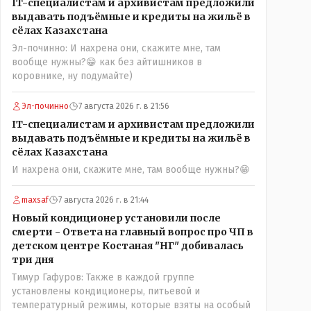
IT-специалистам и архивистам предложили
можно решать и устранять эти сбои и удалённо -
выдавать подъёмные и кредиты на жильё в
лёжа на диване, в городе. Но, этих современных и
сёлах Казахстана
оцифрованных МТФ критично мало для массового
Эл-починно: И нахрена они, скажите мне, там
переезда лохматых и обкуренных молодых ребят
вообще нужны?😁 как без айтишников в
из города в село, да и те МТФ я по опыту
коровнике, ну подумайте)
подозреваю, скоро перейдут на обслуживание с
помошью кувалды, китайского скотча, алюминевой
проволоки и русского мата. Вот где работать в селе
Эл-починно
7 августа 2026 г. в 21:56
именно АРХИВАРИУСАМ - понятие не имею-
IT-специалистам и архивистам предложили
допустим все мои архивы по работе и по семейной
выдавать подъёмные и кредиты на жильё в
жизни - помещаются в одну дешёвую китайскую
сёлах Казахстана
флешку купленную на оптушке на Складской за 1
И нахрена они, скажите мне, там вообще нужны?😁
000 тенге. Впрочем, не надо гадать: - это замутили
УМНЫЕ люди наверху , близко расположенные к
maxsaf
7 августа 2026 г. в 21:44
гос.бюджету- наверняка они знают что делают.
Новый кондиционер установили после
смерти - Ответа на главный вопрос про ЧП в
детском центре Костаная "НГ" добивалась
три дня
Тимур Гафуров: Также в каждой группе
установлены кондиционеры, питьевой и
температурный режимы, которые взяты на особый