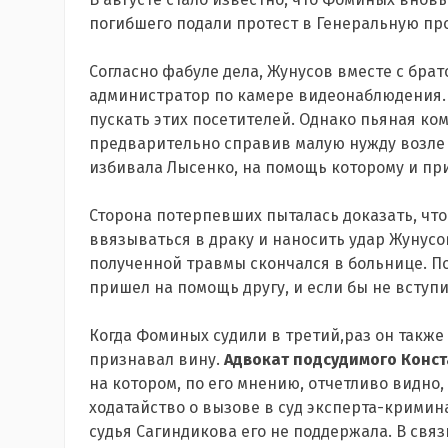
погибшего подали протест в Генеральную про
Согласно фабуле дела, Жунусов вместе с бра
администратор по камере видеонаблюдения.
пускать этих посетителей. Однако пьяная ко
предварительно справив малую нужду возле н
избивала Лысенко, на помощь которому и п
Сторона потерпевших пыталась доказать, чт
ввязываться в драку и наносить удар Жунусову
полученной травмы скончался в больнице. П
пришел на помощь другу, и если бы не вступи
Когда Фоминых судили в третий,раз он также
признавал вину.
Адвокат подсудимого Конс
на котором, по его мнению, отчетливо видно,
ходатайство о вызове в суд эксперта-кримин
судья Сагиндикова его не поддержала. В связ