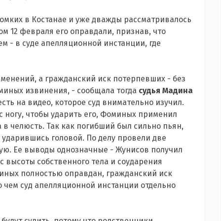
ромких в Костанае и уже дважды рассматривалось
ром 12 февраля его оправдали, признав, что
ем - в суде апелляционной инстанции, где
изменений, а гражданский иск потерпевших - без
миных извинения, - сообщала тогда
судья Мадина
есть на видео, которое суд внимательно изучил.
с ногу, чтобы ударить его, Фоминых применил
в челюсть. Так как погибший был сильно пьян,
т, ударившись головой. По делу провели две
ную. Ее выводы однозначные - Жунисов получил
с высоты собственного тела и соударения
оминых полностью оправдан, гражданский иск
 чем суд апелляционной инстанции отдельно
 будут судить, потому что родственники