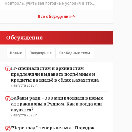
контроль, учитывая погодные условия в это
лето.Мы решили. что это - противоречие. Вы
считаете иначе?Ну тут противоречия нет. Этот
Все обсуждения
комментарий прозвучал на следующий день после
трагедии, то есть 29 июля, когда спешно
установили и воду, и новые кондиционеры, и
Обсуждения
впервые поставили температурный режим на
контроль. То есть первая часть - информация до
трагедии, вторая часть - информация после
Новые
Популярные
Свободные темы
трагедии, когда все уже было исправлено.
IT-специалистам и архивистам
предложили выдавать подъёмные и
кредиты на жильё в сёлах Казахстана
7 августа 2026 г.
Забавы ради - 300 млн вложили в новые
аттракционы в Рудном. Как и когда они
окупятся?
7 августа 2026 г.
"Через зад" теперь нельзя - Порядок