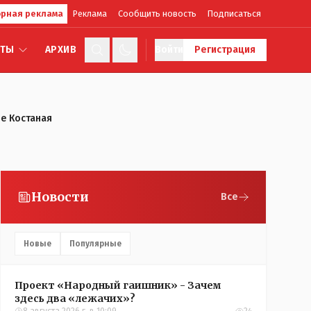
рная реклама
Реклама
Сообщить новость
Подписаться
КТЫ
АРХИВ
Войти
Регистрация
де Костаная
Новости
Все
Новые
Популярные
Проект «Народный гаишник» - Зачем
здесь два «лежачих»?