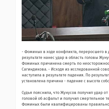
- Фоминых в ходе конфликта, переросшего в 
результате нанес удар в область головы Жуну
Фоминых причинена смерть по неосторожност
Сагиндикова. - Исходя из исследованной сов
наступила в результате падения. По результ
установлена причина - падение с высота собс
Судья пояснила, что Жунусов получил удар о
головой об асфальт и получил смертельное т
Фоминых были квалифицированы правильно -