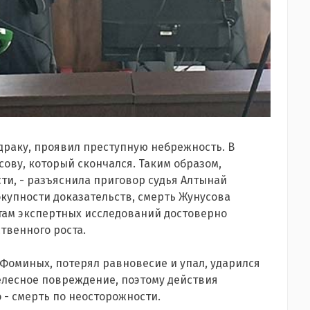
драку, проявил преступную небрежность. В
сову, который скончался. Таким образом,
и, - разъяснила приговор судья Алтынай
окупности доказательств, смерть Жунусова
атам экспертных исследований достоверно
твенного роста.
т Фоминых, потерял равновесие и упал, ударился
елесное повреждение, поэтому действия
 смерть по неосторожности.