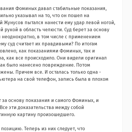
дования Фоминых давал стабильные показания,
ильно указывал на то, что он пошел на
й Жунусов пытался нанести ему удар левой ногой,
 рукой в область челюсти. Суд берет за основу
ы неоднократно, в том числе с применением
му суд считает их правдивыми? По итогам
овлено, как показаниями Фоминых, так и
а, как все происходило. Они видели оригинал
как было нанесено повреждение. Потом
ены. Причем все. И осталась только одна -
ьютера на свой телефон, запись была в плохом
т за основу показания и самого Фоминых, и
 Все эти доказательства между собой
стинную картину произошедшего.
озицию. Теперь из них следует, что