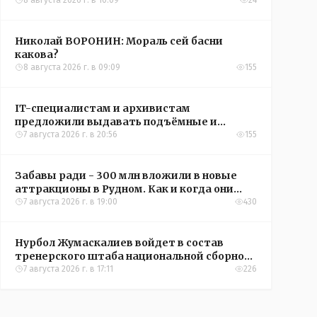
8 августа 2026 г. в 10:09
24
Николай ВОРОНИН: Мораль сей басни
какова?
8 августа 2026 г. в 09:09
155
IT-специалистам и архивистам
предложили выдавать подъёмные и
кредиты на жильё в сёлах Казахстана
7 августа 2026 г. в 20:56
155
Забавы ради - 300 млн вложили в новые
аттракционы в Рудном. Как и когда они
окупятся?
7 августа 2026 г. в 19:00
430
Нурбол Жумаскалиев войдет в состав
тренерского штаба национальной сборной
Казахстана по футболу
7 августа 2026 г. в 17:11
226