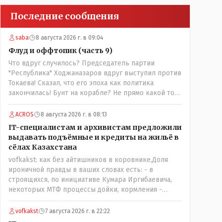
Последние сообщения
saba
8 августа 2026 г. в 09:04
Флуд и оффтопик (часть 9)
Что вдруг случилось? Председатель партии
"Республика" Ходжаназаров вдруг выступил против
Токаева! Сказал, что его эпоха как политика
закончилась! Бунт на корабле? Не прямо какой то
правдолюб вдруг выступил! Может он
инопланетянин? Появился неизвестно откуда,
ACROS
8 августа 2026 г. в 08:13
отжал у бывшего всесильного Розинова целый
IT-специалистам и архивистам предложили
холдинг и теперь против президента выступает!
выдавать подъёмные и кредиты на жильё в
Вот ни капельки ему не поверю, что он действует в
сёлах Казахстана
интересах страны, про народ уже и не говорю!
vofkakst: как без айтишников в коровнике,Доля
Опять какие то закулисные игры?
ироничной правды в ваших словах есть: - в
строящихся, по инициативе Кумара Иргибаевича,
некоторых МТФ процессы дойки, кормления -
оцифрованы и иногда эти программы дают сбой - и
тогда они нужны, хотя я насколько в курсе своей
vofkakst
7 августа 2026 г. в 22:22
комьютерной безграмотности - все эти вопросы