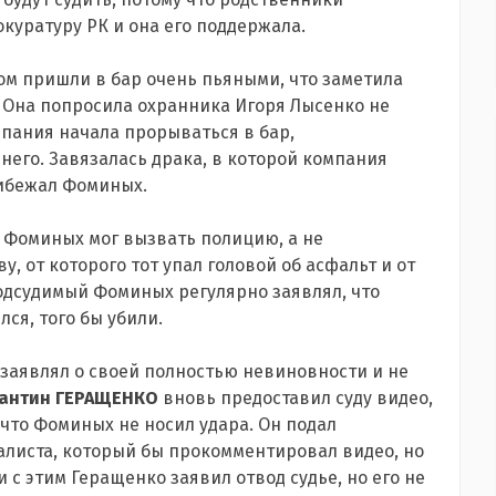
куратуру РК и она его поддержала.
том пришли в бар очень пьяными, что заметила
 Она попросила охранника Игоря Лысенко не
мпания начала прорываться в бар,
его. Завязалась драка, в которой компания
рибежал Фоминых.
о Фоминых мог вызвать полицию, а не
, от которого тот упал головой об асфальт и от
одсудимый Фоминых регулярно заявлял, что
лся, того бы убили.
 заявлял о своей полностью невиновности и не
тантин ГЕРАЩЕНКО
вновь предоставил суду видео,
 что Фоминых не носил удара. Он подал
алиста, который бы прокомментировал видео, но
и с этим Геращенко заявил отвод судье, но его не