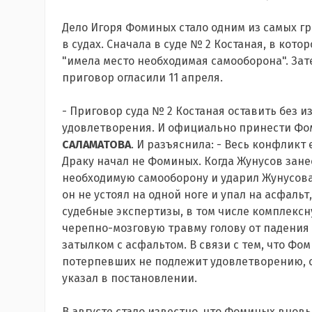
Дело Игоря Фоминых стало одним из самых г
в судах. Сначала в суде № 2 Костаная, в кото
"имела место необходимая самооборона". Зат
приговор огласили 11 апреля.
- Приговор суда № 2 Костаная оставить без 
удовлетворения. И официально принести Фо
САЛАМАТОВА
. И разъяснила: - Весь конфликт 
Драку начал не Фоминых. Когда Жунусов зане
необходимую самооборону и ударил Жунусова 
он не устоял на одной ноге и упал на асфаль
судебные экспертизы, в том числе комплекс
черепно-мозговую травму голову от падения 
затылком с асфальтом. В связи с тем, что Ф
потерпевших не подлежит удовлетворению, о
указал в постановлении.
В августе стало известно, что Фоминых вновь