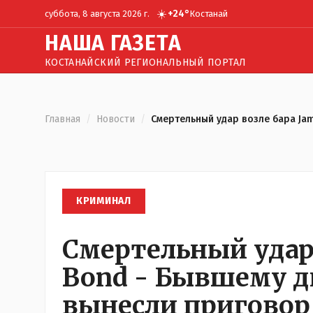
☀️
+
24
°
суббота, 8 августа 2026 г.
Костанай
Н
АША
Г
АЗЕТА
КОСТАНАЙСКИЙ РЕГИОНАЛЬНЫЙ ПОРТАЛ
Главная
/
Новости
/
Смертельный удар возле бара Jam
КРИМИНАЛ
Смертельный удар 
Bond - Бывшему д
вынесли приговор 