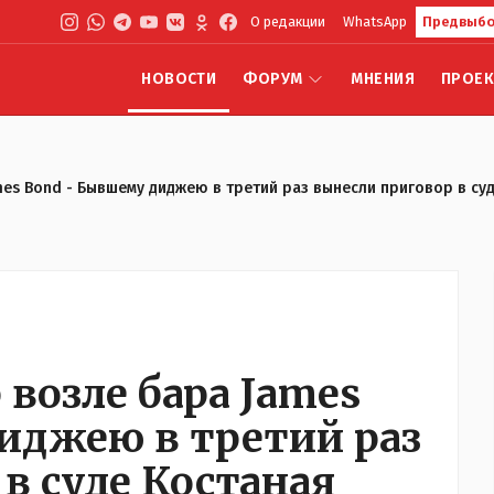
О редакции
WhatsApp
Предвыбо
НОВОСТИ
ФОРУМ
МНЕНИЯ
ПРОЕ
es Bond - Бывшему диджею в третий раз вынесли приговор в су
возле бара James
иджею в третий раз
в суде Костаная