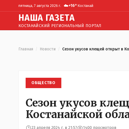
☁️
+
16
°
пятница, 7 августа 2026 г.
Костанай
Н
АША
Г
АЗЕТА
КОСТАНАЙСКИЙ РЕГИОНАЛЬНЫЙ ПОРТАЛ
Главная
/
Новости
/
Сезон укусов клещей открыт в К
ОБЩЕСТВО
Сезон укусов кле
Костанайской обл
23 апреля 2024 г. в 21:57
1400 просмотров