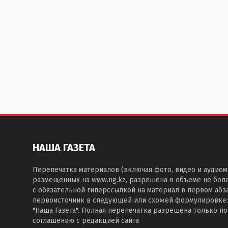
НАША ГАЗЕТА
Перепечатка материалов (включая фото, видео и аудиом
размещенных на www.ng.kz, разрешена в объеме не бол
с обязательной гиперссылкой на материал в первом абза
первоисточник в следующей или схожей формулировке:
"Наша Газета". Полная перепечатка разрешена только п
соглашению с редакцией сайта