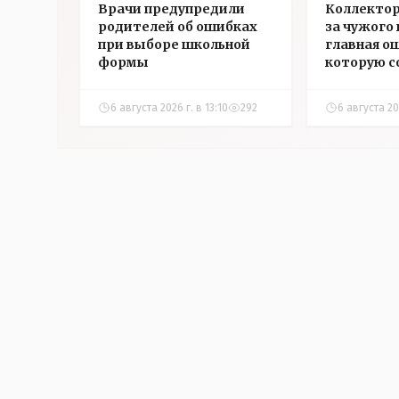
Врачи предупредили
Коллектор
родителей об ошибках
за чужого
при выборе школьной
главная о
формы
которую 
казахста
6 августа 2026 г. в 13:10
292
6 августа 202