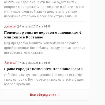
ACROS: им баре-бирПочти так, но будет ли так,
поселения ниже по Тоболу около брода,
Вопрос? При прежнем президенте в общем то все
находившегося около урочища Кустанай,
жили параллельной жизнь депутаты отдельно,
предложив назвать его Ново-Николаевским...." Так
население отдельно и всех всё устраивало, ну
что всё в цвет: - Кустанай - историческое название,
кроме отдельных очень активных членов общества,
а Ново -Николаевск - его назвали пришлые люди.
их всегда быстро выявляли и кого за границу, кого
maxsaf
7 августа 2026 г. в 01:58
в камеру, но они не делали погоду в общественно-
Пенсионер едва не перевел мошенникам 4
политической жизни страны! А теперь когда власть
млн тенге в Костанае
потихоньку забирается в карман к народу многим
Под предлогом выплаты компенсации за ранее
уже хочется спросить у депутатов:" А народные ли
приобретенные биодобавкиПоходу полная история
вы избранники?" Но те глухо отгородились
интереснее, чем кажется.
обезличивающей стеной партии, которую якобы мы
избрали и спросить увы не получается! Парадкс в
том что и власти это не особо нужно, когда пар
maxsaf
7 августа 2026 г. в 01:55
скапливается, ему требуется выход, а депутаты
Право города с названием Новониколаевск
были бы идеальным барашком на заклание! Но как
vofkakst: Или тут тоже двойной стандарт есть?Не,
обычно, спешили, до конца не продумали, а тут ещё
стандарт один. Вот по этому стандарту всё и будет,
на важных постах где думать должны были никого
вопрос времени.
не оказалось(отдыхали где то) вот так всё и
получилось!
Все обсуждения