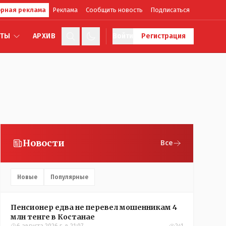
рная реклама
Реклама
Сообщить новость
Подписаться
КТЫ
АРХИВ
Войти
Регистрация
Новости
Все
Новые
Популярные
Пенсионер едва не перевел мошенникам 4
млн тенге в Костанае