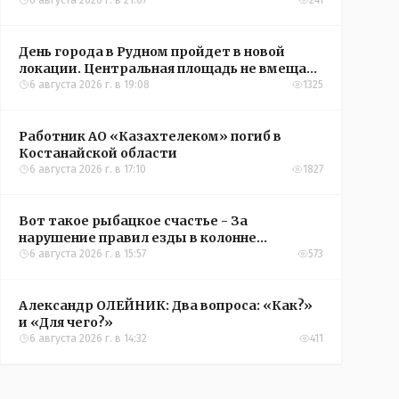
6 августа 2026 г. в 21:07
241
День города в Рудном пройдет в новой
локации. Центральная площадь не вмещает
всех желающих
6 августа 2026 г. в 19:08
1325
Работник АО «Казахтелеком» погиб в
Костанайской области
6 августа 2026 г. в 17:10
1827
Вот такое рыбацкое счастье - За
нарушение правил езды в колонне
оштрафовали участников соревнований в
6 августа 2026 г. в 15:57
573
Аркалыке
Александр ОЛЕЙНИК: Два вопроса: «Как?»
и «Для чего?»
6 августа 2026 г. в 14:32
411