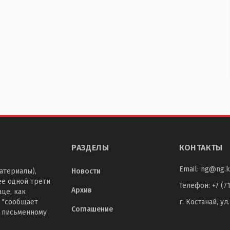
РАЗДЕЛЫ
КОНТАКТЫ
Email:
ng@ng.k
атериалы),
Новости
ее одной трети
Телефон
:
+7 (7
Архив
це, как
 "сообщает
г. Костанай, ул
Соглашение
о письменному