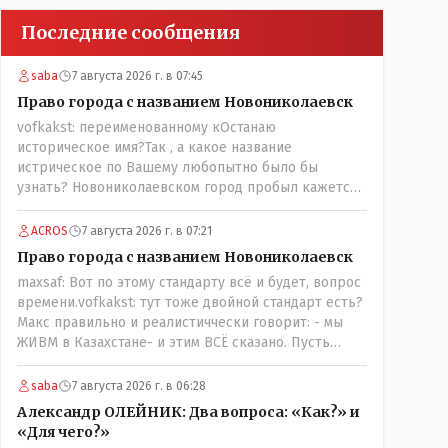
Последние сообщения
saba
7 августа 2026 г. в 07:45
Право города с названием Новониколаевск
vofkakst: переименованному кОстанаю
историческое имя?Так , а какое название
истрическое по Вашему любопытно было бы
узнать? Новониколаевском город пробыл кажется
лет 14! Всё остальное время был в русской версии
Кустанаем, теперь в казахской версии Костанай.
ACROS
7 августа 2026 г. в 07:21
Что не так? При чём здесь ономасты? Был
Право города с названием Новониколаевск
например Константинополь в римской версии, стал
maxsaf: Вот по этому стандарту всё и будет, вопрос
Стамбул в турецкой, какое название здесь
времени.vofkakst: тут тоже двойной стандарт есть?
историческое?
Макс правильно и реалистиччески говорит: - мы
ЖИВМ в Казахстане- и этим ВСЁ сказано. Пусть
люди попробуют- вдруг получиться, хотя навряд ли,
вы же сами сказали: "....чтобы вернуть
saba
7 августа 2026 г. в 06:28
исторические названия городам и весям...."
Александр ОЛЕЙНИК: Два вопроса: «Как?» и
историческое название согласно этой же статьи :-
«Для чего?»
Цитата:..."...Комиссия утвердила новое место для