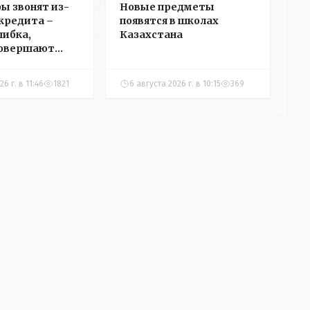
ы звонят из-
Новые предметы
 кредита –
появятся в школах
шибка,
Казахстана
совершают
нцы
6 г. в 11:46
1821
6 августа 2026 г. в 10:15
369