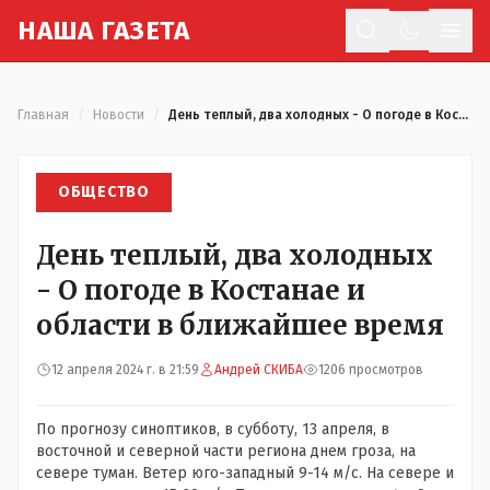
Н
АША
Г
АЗЕТА
Отк
Главная
/
Новости
/
День теплый, два холодных - О погоде в Костанае и области в ближайшее время
ОБЩЕСТВО
День теплый, два холодных
- О погоде в Костанае и
области в ближайшее время
12 апреля 2024 г. в 21:59
Андрей СКИБА
1206 просмотров
По прогнозу синоптиков, в субботу, 13 апреля, в
восточной и северной части региона днем гроза, на
севере туман. Ветер юго-западный 9-14 м/с. На севере и