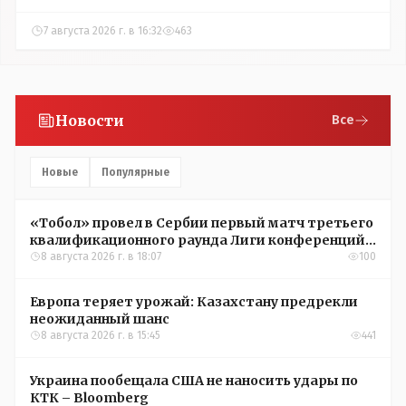
7 августа 2026 г. в 16:32
463
Новости
Все
Новые
Популярные
«Тобол» провел в Сербии первый матч третьего
квалификационного раунда Лиги конференций
УЕФА
8 августа 2026 г. в 18:07
100
Европа теряет урожай: Казахстану предрекли
неожиданный шанс
8 августа 2026 г. в 15:45
441
Украина пообещала США не наносить удары по
КТК – Bloomberg