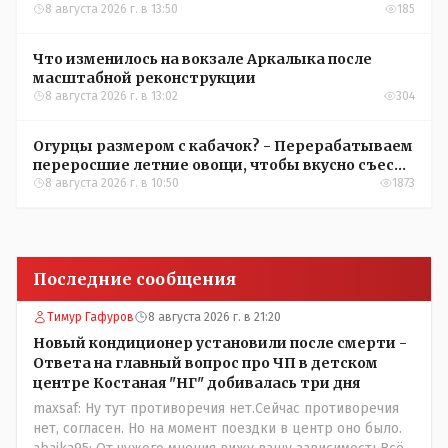
8 августа 2026 г. в 13:50
185
Что изменилось на вокзале Аркалыка после
масштабной реконструкции
8 августа 2026 г. в 13:02
304
Огурцы размером с кабачок? - Перерабатываем
переросшие летние овощи, чтобы вкусно съесть
зимой
8 августа 2026 г. в 10:50
1873
Последние сообщения
Тимур Гафуров
8 августа 2026 г. в 21:20
Новый кондиционер установили после смерти -
Ответа на главный вопрос про ЧП в детском
центре Костаная "НГ" добивалась три дня
maxsaf: Ну тут противоречия нет.Сейчас противоречия
нет, согласен. Но на момент поездки в центр оно было.