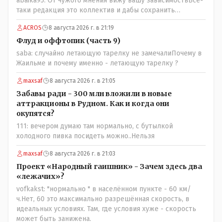
abaika95: От чужого мнения вижу вашу зависимостьВсё-
таки редакция это коллектив и дабы сохранить
профессиональное лицо можно было бы и указать
ACROS
8 августа 2026 г. в 21:19
Общественному объединению на не корректность
высказываний о вас в том тоне в котором была та
Флуд и оффтопик (часть 9)
публикация.В комментарии от ОО было и мнение, и
saba: случайно летающую тарелку не замечалиПочему в
факт. На мнение я ответил там же. В том же тоне
Жаильме и почему именно - летающую тарелку ?
отвечать не намерен, но акценты расставил. А вот факт
нужно было проверить. Что мы и сделали. И если это вы
maxsaf
8 августа 2026 г. в 21:05
называете зависимостью, то у меня другое
Забавы ради - 300 млн вложили в новые
представление об этом термине.
аттракционы в Рудном. Как и когда они
окупятся?
111: вечером думаю там нормально, с бутылкой
холодного пивка посидеть можно..Нельзя
maxsaf
8 августа 2026 г. в 21:03
Проект «Народный гаишник» - Зачем здесь два
«лежачих»?
vofkakst: "нормально " в населённом пункте - 60 км/
ч.Нет, 60 это максимально разрешённая скорость, в
идеальных условиях. Там, где условия хуже - скорость
может быть занижена.