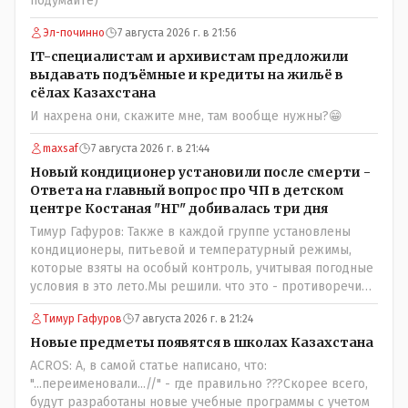
подумайте)
Эл-починно
7 августа 2026 г. в 21:56
IT-специалистам и архивистам предложили
выдавать подъёмные и кредиты на жильё в
сёлах Казахстана
И нахрена они, скажите мне, там вообще нужны?😁
maxsaf
7 августа 2026 г. в 21:44
Новый кондиционер установили после смерти -
Ответа на главный вопрос про ЧП в детском
центре Костаная "НГ" добивалась три дня
Тимур Гафуров: Также в каждой группе установлены
кондиционеры, питьевой и температурный режимы,
которые взяты на особый контроль, учитывая погодные
условия в это лето.Мы решили. что это - противоречие.
Вы считаете иначе?Ну тут противоречия нет. Этот
Тимур Гафуров
7 августа 2026 г. в 21:24
комментарий прозвучал на следующий день после
трагедии, то есть 29 июля, когда спешно установили и
Новые предметы появятся в школах Казахстана
воду, и новые кондиционеры, и впервые поставили
ACROS: А, в самой статье написано, что:
температурный режим на контроль. То есть первая
"...переименовали...//" - где правильно ???Скорее всего,
часть - информация до трагедии, вторая часть -
будут разработаны новые учебные программы с учетом