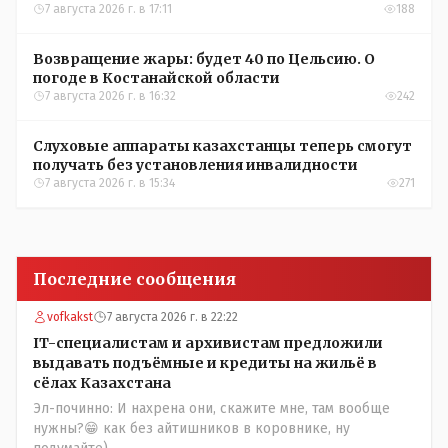
Казахстана по футболу
7 августа 2026 г. в 17:11
188
Возвращение жары: будет 40 по Цельсию. О
погоде в Костанайской области
7 августа 2026 г. в 16:32
242
Слуховые аппараты казахстанцы теперь смогут
получать без установления инвалидности
7 августа 2026 г. в 15:34
271
Последние сообщения
vofkakst
7 августа 2026 г. в 22:22
IT-специалистам и архивистам предложили
выдавать подъёмные и кредиты на жильё в
сёлах Казахстана
Эл-починно: И нахрена они, скажите мне, там вообще
нужны?😁 как без айтишников в коровнике, ну