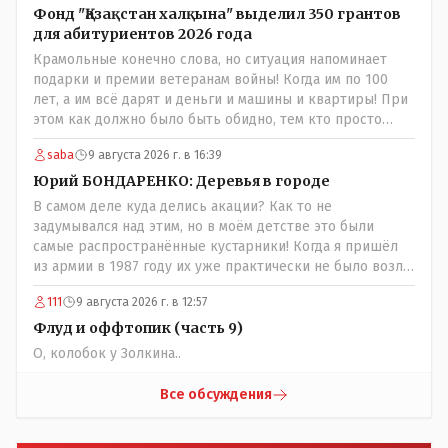
Фонд "Қазақстан халқына" выделил 350 грантов
для абитуриентов 2026 года
Крамольные конечно слова, но ситуация напоминает
подарки и премии ветеранам войны! Когда им по 100
лет, а им всё дарят и деньги и машины и квартиры! При
этом как должно было быть обидно, тем кто просто
выживал в эти годы отказывая себе во всём и работая
saba
9 августа 2026 г. в 16:39
для фронта! Не всем повезло и получить медаль" За
доблестный труд в годы ВОВ", там хоть какие то льготы
Юрий БОНДАРЕНКО: Деревья в городе
были! А тут? Может всё таки стоит оценивать по
В самом деле куда делись акации? Как то не
степени заинтересованности в высшем образовании, а
задумывался над этим, но в моём детстве это были
не по степени того , как тебе не повезло в жизни?
самые распространённые кустарники! Когда я пришёл
из армии в 1987 году их уже практически не было возле
родительского дома по улице Амангельды! А что
111
9 августа 2026 г. в 12:57
случилось то, с целым видом кустарника?
Флуд и оффтопик (часть 9)
О, колобок у Золкина..
Все обсуждения