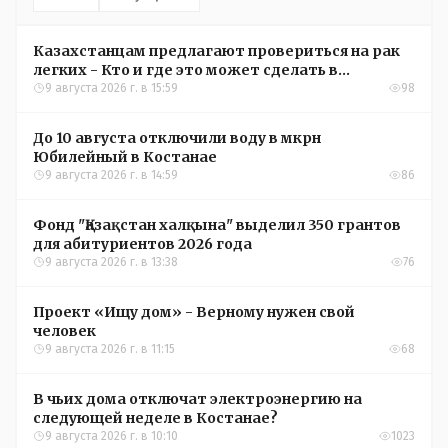
Казахстанцам предлагают провериться на рак
легких - Кто и где это может сделать в
Костанайской области
9 августа 2026 г. в 15:59
98
До 10 августа отключили воду в мкрн
Юбилейный в Костанае
9 августа 2026 г. в 14:59
86
Фонд "Қазақстан халқына" выделил 350 грантов
для абитуриентов 2026 года
9 августа 2026 г. в 13:38
76
Проект «Ищу дом» - Верному нужен свой
человек
9 августа 2026 г. в 11:15
68
В чьих дома отключат электроэнергию на
следующей неделе в Костанае?
9 августа 2026 г. в 10:10
1023