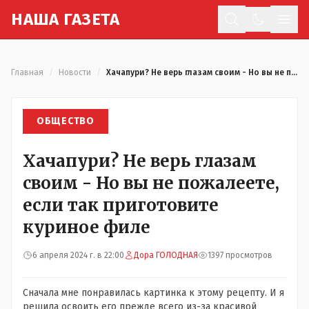
Н
АША
Г
АЗЕТА
Отк
Главная
/
Новости
/
Хачапури? Не верь глазам своим - Но вы не пожалеете, если так приготовите куриное филе
ОБЩЕСТВО
Хачапури? Не верь глазам
своим - Но вы не пожалеете,
если так приготовите
куриное филе
6 апреля 2024 г. в 22:00
Дора ГОЛОДНАЯ
1397 просмотров
Сначала мне понравилась картинка к этому рецепту. И я
решила освоить его прежде всего из-за красивой