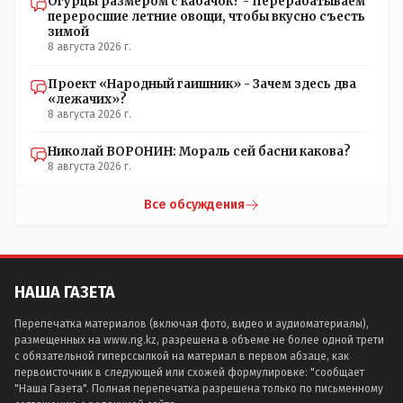
Огурцы размером с кабачок? - Перерабатываем
переросшие летние овощи, чтобы вкусно съесть
зимой
8 августа 2026 г.
Проект «Народный гаишник» - Зачем здесь два
«лежачих»?
8 августа 2026 г.
Николай ВОРОНИН: Мораль сей басни какова?
8 августа 2026 г.
Все обсуждения
НАША ГАЗЕТА
Перепечатка материалов (включая фото, видео и аудиоматериалы),
размещенных на www.ng.kz, разрешена в объеме не более одной трети
с обязательной гиперссылкой на материал в первом абзаце, как
первоисточник в следующей или схожей формулировке: "сообщает
"Наша Газета". Полная перепечатка разрешена только по письменному