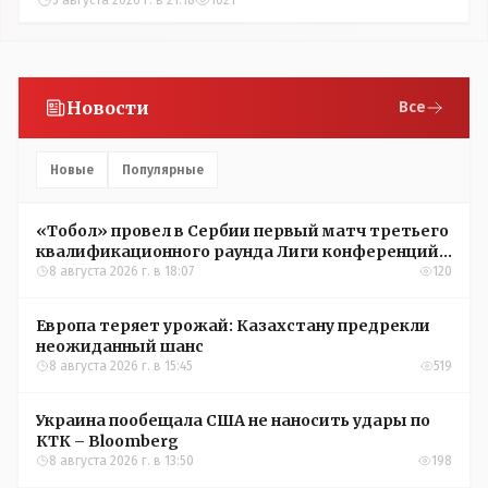
5 августа 2026 г. в 21:18
1021
Новости
Все
Новые
Популярные
«Тобол» провел в Сербии первый матч третьего
квалификационного раунда Лиги конференций
УЕФА
8 августа 2026 г. в 18:07
120
Европа теряет урожай: Казахстану предрекли
неожиданный шанс
8 августа 2026 г. в 15:45
519
Украина пообещала США не наносить удары по
КТК – Bloomberg
8 августа 2026 г. в 13:50
198