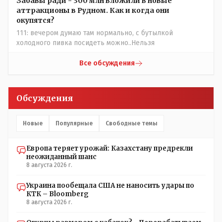
Забавы ради - 300 млн вложили в новые
представление об этом термине.
аттракционы в Рудном. Как и когда они
окупятся?
111: вечером думаю там нормально, с бутылкой
холодного пивка посидеть можно..Нельзя
Все обсуждения
Обсуждения
Новые
Популярные
Свободные темы
Европа теряет урожай: Казахстану предрекли
неожиданный шанс
8 августа 2026 г.
Украина пообещала США не наносить удары по
КТК – Bloomberg
8 августа 2026 г.