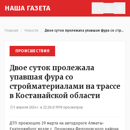
Н
АША
Г
АЗЕТА
Отк
Главная
/
Новости
/
Двое суток пролежала упавшая фура со стройматериалами на трассе в Костанайской области
ПРОИСШЕСТВИЯ
Двое суток пролежала
упавшая фура со
стройматериалами на трассе
в Костанайской области
1 апреля 2024 г. в 22:26
1919 просмотров
ДТП произошло 29 марта на автодороге Алматы-
Екатеринбург возле с. Пешковка Федоровского района.