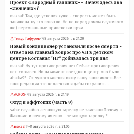
было в истории независимого Казахстана депутата
Проект «Народный гаишник» - Зачем здесь два
который что то указывал бы действующему президенту,
«лежачих»?
не иначе инопланетянин, ну а на чём инопланетяне
maxsaf: Там, где условия хуже - скорость может быть
передвигаются?
занижена..ну это понятно. Но не перед домом служивого
же) персональные привелегии прям.
Тимур Гафуров
8 августа 2026 г. в 21:20
Новый кондиционер установили после смерти -
Ответа на главный вопрос про ЧП в детском
центре Костаная "НГ" добивалась три дня
maxsaf: Ну тут противоречия нет.Сейчас противоречия
нет, согласен. Но на момент поездки в центр оно было.
abaika95: От чужого мнения вижу вашу зависимостьВсё-
таки редакция это коллектив и дабы сохранить
профессиональное лицо можно было бы и указать
ACROS
8 августа 2026 г. в 21:19
Общественному объединению на не корректность
высказываний о вас в том тоне в котором была та
Флуд и оффтопик (часть 9)
публикация.В комментарии от ОО было и мнение, и
saba: случайно летающую тарелку не замечалиПочему в
факт. На мнение я ответил там же. В том же тоне
Жаильме и почему именно - летающую тарелку ?
отвечать не намерен, но акценты расставил. А вот факт
нужно было проверить. Что мы и сделали. И если это вы
maxsaf
8 августа 2026 г. в 21:05
называете зависимостью, то у меня другое