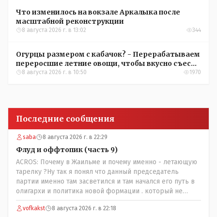
Что изменилось на вокзале Аркалыка после
масштабной реконструкции
8 августа 2026 г. в 13:02
344
Огурцы размером с кабачок? - Перерабатываем
переросшие летние овощи, чтобы вкусно съесть
зимой
8 августа 2026 г. в 10:50
1970
Последние сообщения
saba
8 августа 2026 г. в 22:29
Флуд и оффтопик (часть 9)
ACROS: Почему в Жаильме и почему именно - летающую
тарелку ?Ну так я понял что данный председатель
партии именно там засветился и там начался его путь в
олигархи и политика новой формации . который не
стесняется указать президенту на необходимость
vofkakst
8 августа 2026 г. в 22:18
скорого ухода! А летающая тарелка, потому что ещё не