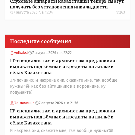
Слуховые аппараты казахстанцы теперь смогут
получать без установления инвалидности
7 августа 2026 г. в 15:34
263
Последние сообщения
vofkakst
7 августа 2026 г. в 22:22
IT-специалистам и архивистам предложили
выдавать подъёмные и кредиты на жильё в
сёлах Казахстана
Эл-починно: И нахрена они, скажите мне, там вообще
нужны?😁 как без айтишников в коровнике, ну
подумайте)
Эл-починно
7 августа 2026 г. в 21:56
IT-специалистам и архивистам предложили
выдавать подъёмные и кредиты на жильё в
сёлах Казахстана
И нахрена они, скажите мне, там вообще нужны?😁