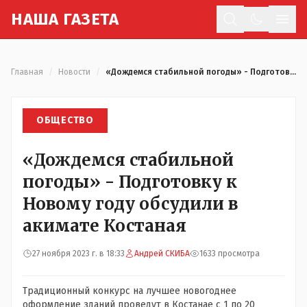
Н
АША
Г
АЗЕТА
Отк
Главная
/
Новости
/
«Дождемся стабильной погоды» - Подготовку к Новому году обсудили в акимате Костаная
ОБЩЕСТВО
«Дождемся стабильной
погоды» - Подготовку к
Новому году обсудили в
акимате Костаная
27 ноября 2023 г. в 18:33
Андрей СКИБА
1633 просмотра
Традиционный конкурс на лучшее новогоднее
оформление зданий проведут в Костанае с 1 по 20