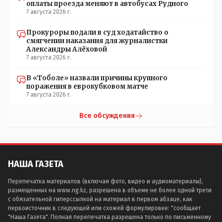
оплаты проезда меняют в автобусах Рудного
7 августа 2026 г.
Прокуроры подали в суд ходатайство о
смягчении наказания для журналистки
Александры Алёховой
7 августа 2026 г.
В «Тоболе» назвали причины крупного
поражения в еврокубковом матче
7 августа 2026 г.
Все обсуждения
НАША ГАЗЕТА
Перепечатка материалов (включая фото, видео и аудиоматериалы),
размещенных на www.ng.kz, разрешена в объеме не более одной трети
с обязательной гиперссылкой на материал в первом абзаце, как
первоисточник в следующей или схожей формулировке: "сообщает
"Наша Газета". Полная перепечатка разрешена только по письменному