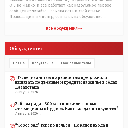
ОК, не жарко, и всё работает как надо?Самое первое
сообщение читайте - ссылка есть в этой статье.
Правозащитный центр, ссылаясь на обсуждение
сотрудников интерната в рабочем чате, которые
прислали ему в виде аудиосообщений, пишет, что
Все обсуждения
воспитатели долго добивались установки
кондиционеров в помещениях, где есть дети, однако к
настоящему времени их установили только в
Обсуждения
помещениях, предназначенных для административно-
управленческого персонала. И Также в каждой группе
установлены кондиционеры, питьевой и температурный
Новые
Популярные
Свободные темы
режимы, которые взяты на особый контроль, учитывая
погодные условия в это лето. Мы решили. что это -
IT-специалистам и архивистам предложили
противоречие. Вы считаете иначе?
выдавать подъёмные и кредиты на жильё в сёлах
Казахстана
7 августа 2026 г.
Забавы ради - 300 млн вложили в новые
аттракционы в Рудном. Как и когда они окупятся?
7 августа 2026 г.
"Через зад" теперь нельзя - Порядок входа и