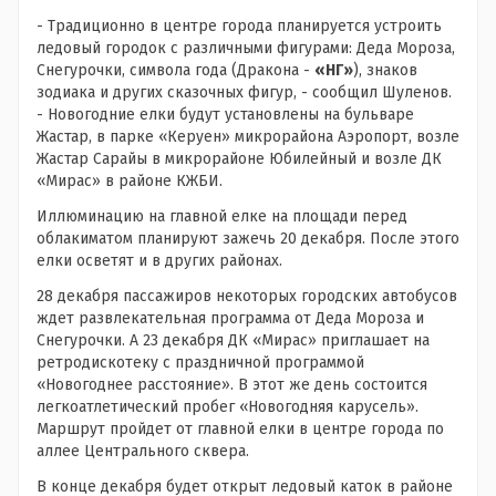
- Традиционно в центре города планируется устроить
ледовый городок с различными фигурами: Деда Мороза,
Снегурочки, символа года (Дракона -
«НГ»
), знаков
зодиака и других сказочных фигур, - сообщил Шуленов.
- Новогодние елки будут установлены на бульваре
Жастар, в парке «Керуен» микрорайона Аэропорт, возле
Жастар Сарайы в микрорайоне Юбилейный и возле ДК
«Мирас» в районе КЖБИ.
Иллюминацию на главной елке на площади перед
облакиматом планируют зажечь 20 декабря. После этого
елки осветят и в других районах.
28 декабря пассажиров некоторых городских автобусов
ждет развлекательная программа от Деда Мороза и
Снегурочки. А 23 декабря ДК «Мирас» приглашает на
ретродискотеку с праздничной программой
«Новогоднее расстояние». В этот же день состоится
легкоатлетический пробег «Новогодняя карусель».
Маршрут пройдет от главной елки в центре города по
аллее Центрального сквера.
В конце декабря будет открыт ледовый каток в районе