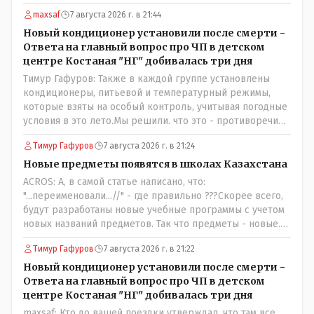
maxsaf
7 августа 2026 г. в 21:44
Новый кондиционер установили после смерти -
Ответа на главный вопрос про ЧП в детском
центре Костаная "НГ" добивалась три дня
Тимур Гафуров: Также в каждой группе установлены
кондиционеры, питьевой и температурный режимы,
которые взяты на особый контроль, учитывая погодные
условия в это лето.Мы решили. что это - противоречие.
Вы считаете иначе?Ну тут противоречия нет. Этот
Тимур Гафуров
7 августа 2026 г. в 21:24
комментарий прозвучал на следующий день после
трагедии, то есть 29 июля, когда спешно установили и
Новые предметы появятся в школах Казахстана
воду, и новые кондиционеры, и впервые поставили
ACROS: А, в самой статье написано, что:
температурный режим на контроль. То есть первая
"...переименовали...//" - где правильно ???Скорее всего,
часть - информация до трагедии, вторая часть -
будут разработаны новые учебные программы с учетом
информация после трагедии, когда все уже было
новых названий предметов. Так что предметы - новые.
исправлено.
Хоть и переименованные)
Тимур Гафуров
7 августа 2026 г. в 21:22
Новый кондиционер установили после смерти -
Ответа на главный вопрос про ЧП в детском
центре Костаная "НГ" добивалась три дня
maxsaf: Кто до вашей поездки утверждал, что там все