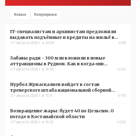
Новые
Популярные
IT-специалистам и архивистам предложили
выдавать подъёмные и кредиты на жильё в
сёлах Казахстана
7 августа 2026 г. в 20:56
90
Забавы ради - 300 млн вложили в новые
аттракционы в Рудном. Как и когда они
окупятся?
7 августа 2026 г. в 19:00
224
Нурбол Жумаскалиев войдет в состав
тренерского штаба национальной сборной
Казахстана по футболу
7 августа 2026 г. в 17:11
179
Возвращение жары: будет 40 по Цельсию. О
погоде в Костанайской области
7 августа 2026 г. в 16:32
236