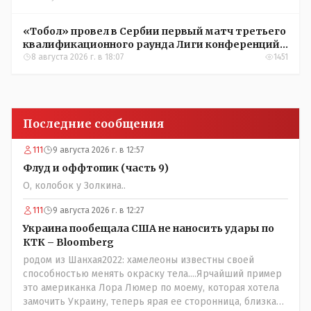
«Тобол» провел в Сербии первый матч третьего
квалификационного раунда Лиги конференций
УЕФА
8 августа 2026 г. в 18:07
1451
Последние сообщения
111
9 августа 2026 г. в 12:57
Флуд и оффтопик (часть 9)
О, колобок у Золкина..
111
9 августа 2026 г. в 12:27
Украина пообещала США не наносить удары по
КТК – Bloomberg
родом из Шанхая2022: хамелеоны известны своей
способностью менять окраску тела....Ярчайший пример
это американка Лора Люмер по моему, которая хотела
замочить Украину, теперь ярая ее сторонница, близкая