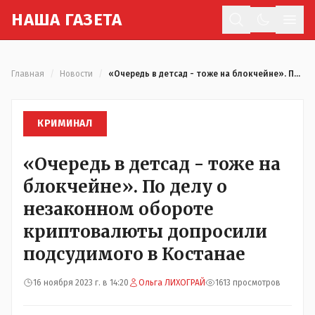
Н
АША
Г
АЗЕТА
Отк
Главная
/
Новости
/
«Очередь в детсад - тоже на блокчейне». По делу о незаконном обороте криптовалюты допросили подсудимого в Костанае
КРИМИНАЛ
«Очередь в детсад - тоже на
блокчейне». По делу о
незаконном обороте
криптовалюты допросили
подсудимого в Костанае
16 ноября 2023 г. в 14:20
Ольга ЛИХОГРАЙ
1613 просмотров