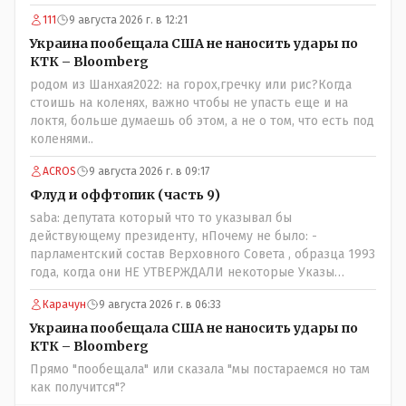
к Трампу. Ну и западные страны тем более, которые
111
9 августа 2026 г. в 12:21
предоставляли Зеленскому убежище, чтоб он бежал и
которые развернулись потом на 180 или 360 градусов,
Украина пообещала США не наносить удары по
посмотрев на того, как он не сдался, но ты же там сам
КТК – Bloomberg
живешь и многое знаешь о тех, на кого работаешь.. Это
родом из Шанхая2022: на горох,гречку или рис?Когда
просто прагматизм и ничего личного. Победим мы, они
стоишь на коленях, важно чтобы не упасть еще и на
встанут под нас и наоборот и все это понимают..
локтя, больше думаешь об этом, а не о том, что есть под
коленями..
ACROS
9 августа 2026 г. в 09:17
Флуд и оффтопик (часть 9)
saba: депутата который что то указывал бы
действующему президенту, нПочему не было: -
парламентский состав Верховного Совета , образца 1993
года, когда они НЕ УТВЕРЖДАЛИ некоторые Указы
Назарбаева, особенно в части выборов и перевыборов и
Карачун
9 августа 2026 г. в 06:33
некоторых вопросах внутренней политики, и тогда
Назарбай волевым Указом РАСПУСТИЛ этот бунтарский
Украина пообещала США не наносить удары по
состав. Имя - Серикболсын Абдильдин вам знакомо -
КТК – Bloomberg
юывший секретарь ЦК КП Казахстана , впоследствии -
Прямо "пообещала" или сказала "мы постараемся но там
депутат Верховного Совета и Мажлиса и Председатель
как получится"?
партии коммунстов- он в то время и после и причём