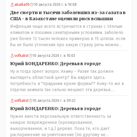
abaika95
10 августа 2026 г. в 10:08
ней на прием только участковая медсестра, к которой и
необходимо обратиться! Короче гемор еще тот в
Две смерти и тысячи заболевших из-за салата в
ограниченное время..
США - в Казахстане оценили риск вспышки
Инфекция чаще всего встречается в странах с тёплым
климатом и плохими санитарными условиями. заболело
уже более 12 тысяч человек примерно в 15 штатах. если
бы не было уточнения про какую страну речь можно
было подумать про штаты индии или бразилии))
vofkakst
10 августа 2026 г. в 10:03
Юрий БОНДАРЕНКО: Деревья в городе
Ну и тогда зреет вопрос Акиму - Разве так должен
выглядеть областной центр? Вы видите здесь
потребность в "придании кроне формы"? Кому-то же в
отделах акимата так сильно мешают эти деревья.
Наведите уже порядок! Приструните этих лесорубов!
vofkakst
10 августа 2026 г. в 09:22
Юрий БОНДАРЕНКО: Деревья в городе
Нужно ввести персональную ответственность за
каждое поврежденное (кронированное,
выкорчеванное, и т.д.) дерево. Пока те, кто дает
распоряжение на уничтожение (по другому не