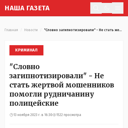
Н
АША
Г
АЗЕТА
Отк
Главная
/
Новости
/
"Словно загипнотизировали" - Не стать жертвой мошенников помогли рудничанину полицейские
КРИМИНАЛ
"Словно
загипнотизировали" - Не
стать жертвой мошенников
помогли рудничанину
полицейские
13 ноября 2023 г. в 16:30
1522 просмотра