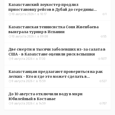
Казахстанский лоукостер продлил
приостановку рейсов в Дубай до середины
сентября
10 августа 2026 г. в 10:17
1
Казахстанская теннисистка Соня Жиенбаева
выиграла турнир в Испании
10 августа 2026 г. в 09:08
55
Две смерти и тысячи заболевших из-за салата в
США - в Казахстане оценили риск вспышки
9 августа 2026 г. в 17:30
1077
Казахстанцам предлагают провериться на рак
легких - Кто и где это может сделать в
Костанайской области
9 августа 2026 г. в 15:59
527
До 10 августа отключили воду в мкрн
Юбилейный в Костанае
9 августа 2026 г. в 14:59
707