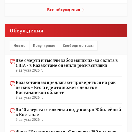
назовешь) зеленого массива города продолжают
безнаказанно раздавать такие поручения - толку не
Все обсуждения
будет. Необходимо подключение соответствующих
органов: 1. Управление природных ресурсов и
регулирования природопользования - т. к. это в целом
Обсуждения
их епархия; 2. Экологи (если таковые у нас имеются) 3.
Госаудит и прокуратура - проверка необходимости
расходования бюджетных средств на обрезку деревьев,
Новые
Популярные
Свободные темы
не нуждающихся в таковой; равно пресечения
нецелевого расходования средств. Почему нащим
Две смерти и тысячи заболевших из-за салата в
*экспертам" недоступно осознание того, что деревья в
США - в Казахстане оценили риск вспышки
городе должны быть. Это: "легкие" города, это
9 августа 2026 г.
шумоизоляция в некотором роде, это спасительные
тень и прохлада. Ну и в конце концов - листва
Казахстанцам предлагают провериться на рак
смотрится куда приятней бетонных стен в каменных
легких - Кто и где это может сделать в
джунглях. Может пора пересмотреть свое варварское
Костанайской области
отношение к растительности в городе (и к горожанам)?
9 августа 2026 г.
До 10 августа отключили воду в мкрн Юбилейный
в Костанае
9 августа 2026 г.
Фонд "Қазақстан халқына" выделил 350 грантов