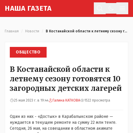
Н
АША
Г
АЗЕТА
Отк
Главная
/
Новости
/
В Костанайской области к летнему сезону готовятся 10 загородных детских лагерей
ОБЩЕСТВО
В Костанайской области к
летнему сезону готовятся 10
загородных детских лагерей
25 мая 2023 г. в 19:44
Галина КАТКОВА
1522 просмотра
Один из них - «Достык» в Карабалыкском районе —
нуждается в текущем ремонте на сумму 22 млн тенге.
Сегодня, 26 мая, на совещании в областном акимате