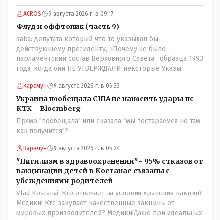
ACROS
9 августа 2026 г. в 09:17
Флуд и оффтопик (часть 9)
saba: депутата который что то указывал бы
действующему президенту, нПочему не было: -
парламентский состав Верховного Совета , образца 1993
года, когда они НЕ УТВЕРЖДАЛИ некоторые Указы
Назарбаева, особенно в части выборов и перевыборов и
Карачун
9 августа 2026 г. в 06:33
некоторых вопросах внутренней политики, и тогда
Назарбай волевым Указом РАСПУСТИЛ этот бунтарский
Украина пообещала США не наносить удары по
состав. Имя - Серикболсын Абдильдин вам знакомо -
КТК – Bloomberg
юывший секретарь ЦК КП Казахстана , впоследствии -
Прямо "пообещала" или сказала "мы постараемся но там
депутат Верховного Совета и Мажлиса и Председатель
как получится"?
партии коммунстов- он в то время и после и причём
НЕОДНОКРАТНО, указывал и многократно на недостатки
Карачун
9 августа 2026 г. в 06:24
Назарбая и предлагал ему самому ДОБРОВОЛЬНО уйти с
"Нигилизм в здравоохранении" - 95% отказов от
поста Президента.
вакцинации детей в Костанае связаны с
убеждениями родителей
Vlad Kostanai: Кто отвечает за условия хранения вакцин?
Медики! Кто закупает качественные вакцины от
мировых производителей? Медики!Даже при идеальных