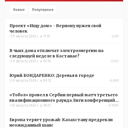
Новые
Популярные
Проект «Ищу дом» - Верному нужен свой
человек
9 августа 2026 г. в 11:15
29
В чьих дома отключат электроэнергию на
следующей неделе в Костанае?
9 августа 2026 г. в 10:10
347
Юрий БОНДАРЕНКО: Деревья в городе
9 августа 2026 г. в 09:12
269
«Тобол» провел в Сербии первый матч третьего
квалификационного раунда Лиги конференций
УЕФА
8 августа 2026 г. в 18:07
1095
Европа теряет урожай: Казахстану предрекли
неожиданный шанс