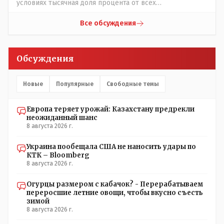
условиях тысячная доля процента от всех
вакцинированных может иметь плохие последствия от
прививки. Бумага нужна как защита от дол.....бов не
Все обсуждения
дружащих с школьными курсами предметов, в
частности биологии и математики. Vlad Kostanai: Поэтому
люди и отказываются и я в том числе своих не
Обсуждения
прививал.Лично я вам и тем другим людям благодарен.
Добровольные действия направленные на сокращение
частотности появления в популяции соответствующих
Новые
Популярные
Свободные темы
комбинаций генов заслуживают благодарности. Мы и
без того основательно загубили нормальный
Европа теряет урожай: Казахстану предрекли
естественный отбор.
неожиданный шанс
8 августа 2026 г.
Украина пообещала США не наносить удары по
КТК – Bloomberg
8 августа 2026 г.
Огурцы размером с кабачок? - Перерабатываем
переросшие летние овощи, чтобы вкусно съесть
зимой
8 августа 2026 г.