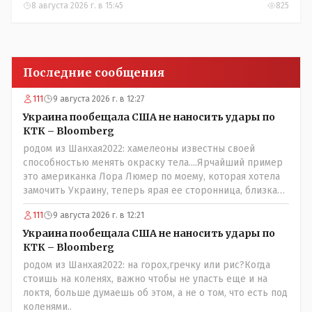
8 августа 2026 г. в 15:45
825
Последние сообщения
111
9 августа 2026 г. в 12:27
Украина пообещала США не наносить удары по
КТК – Bloomberg
родом из Шанхая2022: хамелеоны известны своей
способностью менять окраску тела....Ярчайший пример
это американка Лора Люмер по моему, которая хотела
замочить Украину, теперь ярая ее сторонница, близкая
к Трампу. Ну и западные страны тем более, которые
111
9 августа 2026 г. в 12:21
предоставляли Зеленскому убежище, чтоб он бежал и
которые развернулись потом на 180 или 360 градусов,
Украина пообещала США не наносить удары по
посмотрев на того, как он не сдался, но ты же там сам
КТК – Bloomberg
живешь и многое знаешь о тех, на кого работаешь.. Это
родом из Шанхая2022: на горох,гречку или рис?Когда
просто прагматизм и ничего личного. Победим мы, они
стоишь на коленях, важно чтобы не упасть еще и на
встанут под нас и наоборот и все это понимают..
локтя, больше думаешь об этом, а не о том, что есть под
коленями..