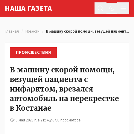
Н
АША
Г
АЗЕТА
Отк
Главная
/
Новости
/
В машину скорой помощи, везущей пациента с инфарктом, врезался автомобиль на перекрестке в Костанае
ПРОИСШЕСТВИЯ
В машину скорой помощи,
везущей пациента с
инфарктом, врезался
автомобиль на перекрестке
в Костанае
18 мая 2023 г. в 21:57
6735 просмотров