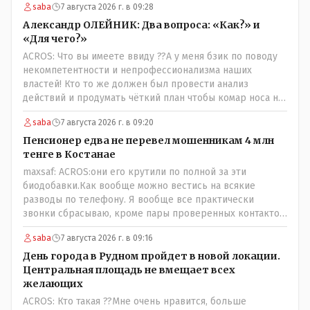
saba
7 августа 2026 г. в 09:28
Александр ОЛЕЙНИК: Два вопроса: «Как?» и
«Для чего?»
ACROS: Что вы имеете ввиду ??А у меня бзик по поводу
некомпетентности и непрофессионализма наших
властей! Кто то же должен был провести анализ
действий и продумать чёткий план чтобы комар носа не
подточил! Но тут явно спешили, а в аналитическом
saba
7 августа 2026 г. в 09:20
центре либо кто то из родственников сидит, либо
ведущий специалист на Мальдивы уехал, либо всё
Пенсионер едва не перевел мошенникам 4 млн
вместе! Пока прокатывает по вышеизложенным Вами
тенге в Костанае
причинам, просто обстоятельства немного меняются по
maxsaf: ACROS:они его крутили по полной за эти
сравнению с Назарбаевскими временами, власти
биодобавки.Как вообще можно вестись на всякие
решили пощупать кошелёк населения, а это уже
разводы по телефону. Я вообще все практически
неизвестная в уравнении взаимоотношений власти и
звонки сбрасываю, кроме пары проверенных контактов.
народа! Тут бы как раз специалист-аналитик и
Один раз мне мой банк позвонил, не мошенники. Я
пригодился бы!
saba
7 августа 2026 г. в 09:16
приехал туда, в банк, нашел того, кто мне звонил,
притащил к главному менеджеру и обоим сказал: ещё
День города в Рудном пройдет в новой локации.
один такой звонок, без разницы, какая причина, и я
Центральная площадь не вмещает всех
счета свои у вас позакрываю. Остальные входящие
желающих
сразу в бан, по умолчанию для меня любой входящий -
ACROS: Кто такая ??Мне очень нравится, больше