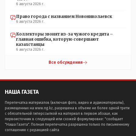
6 августа 2026 г.
Право города с названием Новониколаевск
6 августа 2026 г.
Коллекторы звонят из-за чужого кредита –
главная ошибка, которую совершают
казахстанцы
6 августа 2026 г.
Все обсуждения
НАША ГАЗЕТА
Перепечатка материалов (включая фото, видео и аудиоматериалы),
размещенных на www.ng.kz, разрешена в объеме не более одной трети
с обязательной гиперссылкой на материал в первом абзаце, как
первоисточник в следующей или схожей формулировке: "сообщает
"Наша Газета". Полная перепечатка разрешена только по письменному
соглашению с редакцией сайта