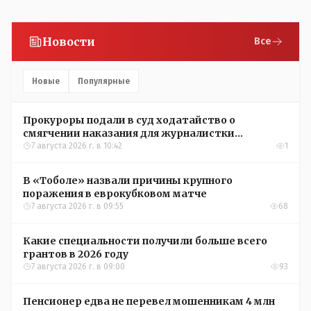
Новости
Все
Новые
Популярные
Прокуроры подали в суд ходатайство о
смягчении наказания для журналистки
Александры Алёховой
7 августа 2026 г. в 10:42
1
В «Тоболе» назвали причины крупного
поражения в еврокубковом матче
7 августа 2026 г. в 09:55
68
Какие специальности получили больше всего
грантов в 2026 году
7 августа 2026 г. в 09:00
93
Пенсионер едва не перевел мошенникам 4 млн