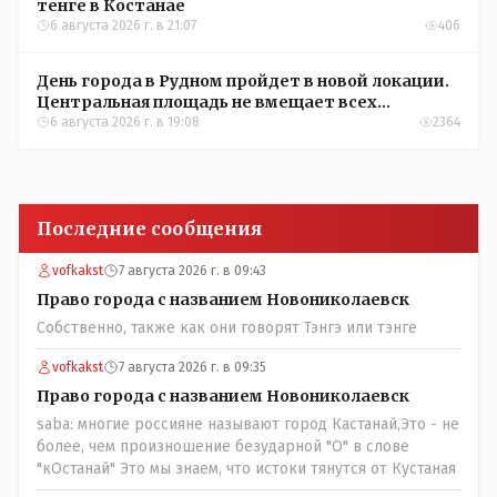
тенге в Костанае
6 августа 2026 г. в 21:07
406
День города в Рудном пройдет в новой локации.
Центральная площадь не вмещает всех
желающих
6 августа 2026 г. в 19:08
2364
Последние сообщения
vofkakst
7 августа 2026 г. в 09:43
Право города с названием Новониколаевск
Собственно, также как они говорят Тэнгэ или тэнге
vofkakst
7 августа 2026 г. в 09:35
Право города с названием Новониколаевск
saba: многие россияне называют город Кастанай,Это - не
более, чем произношение безударной "О" в слове
"кОстанай" Это мы знаем, что истоки тянутся от Кустаная