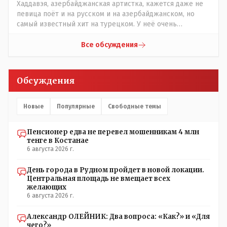
Скам, пока не доказано обратное - Zero trust. Все
Хаддавэя, азербайджанская артистка, кажется даже не
созвоны - только на верифицируемые номера.Всё
певица поёт и на русском и на азербайджанском, но
верно, я тоже так поступаю,но увы любопытство ещё
самый известный хит на турецком. У неё очень
никто не отменял! Я уже давно всё объяснил жене, но
необычный низкий тембр голоса!
она все равно меня допрашивает:" Кто звонил? От кого
Все обсуждения
скрываешься? Почему сбросил?"
Обсуждения
Новые
Популярные
Свободные темы
Пенсионер едва не перевел мошенникам 4 млн
тенге в Костанае
6 августа 2026 г.
День города в Рудном пройдет в новой локации.
Центральная площадь не вмещает всех
желающих
6 августа 2026 г.
Александр ОЛЕЙНИК: Два вопроса: «Как?» и «Для
чего?»