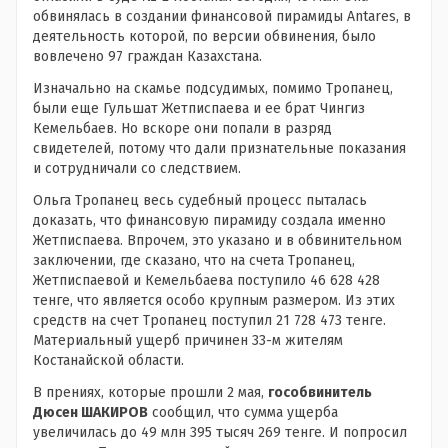
обвинялась в создании финансовой пирамиды Antares, в
деятельность которой, по версии обвинения, было
вовлечено 97 граждан Казахстана.
Изначально на скамье подсудимых, помимо Тропанец,
были еще Гульшат Жетписпаева и ее брат Чингиз
Кемельбаев. Но вскоре они попали в разряд
свидетелей, потому что дали признательные показания
и сотрудничали со следствием.
Ольга Тропанец весь судебный процесс пыталась
доказать, что финансовую пирамиду создала именно
Жетписпаева. Впрочем, это указано и в обвинительном
заключении, где сказано, что на счета Тропанец,
Жетписпаевой и Кемельбаева поступило 46 628 428
тенге, что является особо крупным размером. Из этих
средств на счет Тропанец поступил 21 728 473 тенге.
Материальный ущерб причинен 33-м жителям
Костанайской области.
В прениях, которые прошли 2 мая,
гособвинитель
Дюсен ШАКИРОВ
сообщил, что сумма ущерба
увеличилась до 49 млн 395 тысяч 269 тенге. И попросил