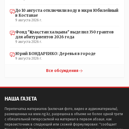
До 10 августа отключили воду в мкрн Юбилейный
в Костанае
9 августа 2026 г.
Фонд "Қазақстан халқына" выделил 350 грантов
для абитуриентов 2026 года
9 августа 2026 г.
Юрий БОНДАРЕНКО: Деревья в городе
9 августа 2026 г.
Все обсуждения
НАША ГАЗЕТА
Перепечатка материалов (включая фото, видео и аудиоматериалы),
размещенных на www.ng.kz, разрешена в объеме не более одной трети
с обязательной гиперссылкой на материал в первом абзаце, как
первоисточник в следующей или схожей формулировке: "сообщает