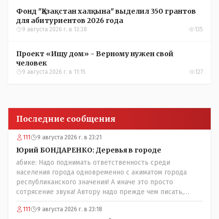
Фонд "Қазақстан халқына" выделил 350 грантов
для абитуриентов 2026 года
9 августа 2026 г. в 13:38
135
Проект «Ищу дом» - Верному нужен свой
человек
9 августа 2026 г. в 11:15
127
Последние сообщения
111
9 августа 2026 г. в 23:21
Юрий БОНДАРЕНКО: Деревья в городе
абике: Надо поднимать ответственность среди
населения города одновременно с акиматом города
республиканского значения! А иначе это просто
сотрясение звука! Автору надо прежде чем писать,
необходимо самому обратиться в ЖКХ акимата и
111
9 августа 2026 г. в 23:18
разобраться прежде чем своей статьей провоцировать