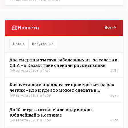
Новости
Все
Новые
Популярные
Две смерти и тысячи заболевших из-за салата в
США - в Казахстане оценили риск вспышки
9 августа 2026 г. в 17:30
786
Казахстанцам предлагают провериться на рак
легких - Кто и где это может сделать в
Костанайской области
9 августа 2026 г. в 15:59
398
До 10 августа отключили воду в мкрн
Юбилейный в Костанае
9 августа 2026 г. в 14:59
554