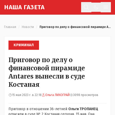
Н
АША
Г
АЗЕТА
Отк
Главная
/
Новости
/
Приговор по делу о финансовой пирамиде Antares вынесли в суде Костаная
КРИМИНАЛ
Приговор по делу о
финансовой пирамиде
Antares вынесли в суде
Костаная
15 мая 2023 г. в 22:18
Ольга ЛИХОГРАЙ
3098 просмотров
Приговор в отношении 36-летней
Ольги ТРОПАНЕЦ
огласили в суде № 2 Костаная сегодня, 15 мая. Она