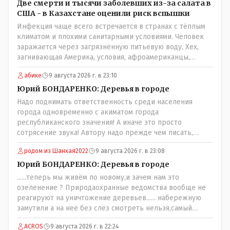
население города!Согласен всецело!
Две смерти и тысячи заболевших из-за салата в
США - в Казахстане оценили риск вспышки
Инфекция чаще всего встречается в странах с тёплым
климатом и плохими санитарными условиями. Человек
заражается через загрязнённую питьевую воду, Хех,
загнивающая Америка, условия, афроамериканцы,
грязная вода, отсутствие страховок, нечистоплотные
абике
9 августа 2026 г. в 23:10
мигранты и прочее.. Лучше России и Казахстана жить
негде..
Юрий БОНДАРЕНКО: Деревья в городе
Надо поднимать ответственность среди населения
города одновременно с акиматом города
республиканского значения! А иначе это просто
сотрясение звука! Автору надо прежде чем писать,
необходимо самому обратиться в ЖКХ акимата и
родом из Шанхая2022
9 августа 2026 г. в 23:08
разобраться прежде чем своей статьей провоцировать
население города!
Юрий БОНДАРЕНКО: Деревья в городе
......теперь мы живём по новому,и зачем нам это
озеленение ? Природаохранные ведомства вообще не
реагируют на уничтожение деревьев...... набережную
замутили а на неё без слёз смотреть нельзя,самый
наивысший уровень рукопопства наших
ACROS
9 августа 2026 г. в 22:24
строителей"специалистов",как исторические здания