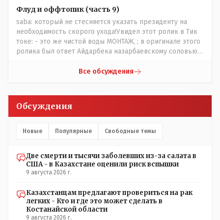
сносить пожалуйста ,а как на века построить слабо.....Вы
Флуд и оффтопик (часть 9)
вот господин Бондаренко большой учёный прошлись
saba: который не стесняется указать президенту на
бы по историческим постройкам сколько было
необходимость скорого ухода!Увидел этот ролик в Тик
ликвидировано в советское время и в наше.......
токе: - это же чистой воды МОНТАЖ, ; в оригинале этого
ролика был ответ Айдарбека назарбаевскому соловью
на его якобы критику партии Республика. Я думаю: - они
просто напросто - КЛОУНЫ или МАРИОНЕТКИ власти и
Все обсуждения
пикировка между ними - это сделано или
срежисировано кем то из АП для того что бы создать
видимость ИНТРИГИ выборов, его как бы и якобы
Обсуждения
НАКАЛ - и тот и этот без разрешения АП - и шага,
вернее и голоса не подадут. - в принципе вы же видите
- идёт СКУЧНАЯ и НУДНАЯ и МОНОТОННАЯ и полностью
Новые
Популярные
Свободные темы
КОНТРОЛИРУЕМАЯ якобы предвыборная агитация Если
вдруг они захотят гавкнуть что либо по своему
Две смерти и тысячи заболевших из-за салата в
усмотрению: - их мгновенно лишать возможности идти
США - в Казахстане оценили риск вспышки
на выборы и не дадут им места в будущем Курултае: -
9 августа 2026 г.
кстати, я думаю в АП и уже и места распределили между
партиями.
Казахстанцам предлагают провериться на рак
легких - Кто и где это может сделать в
Костанайской области
9 августа 2026 г.