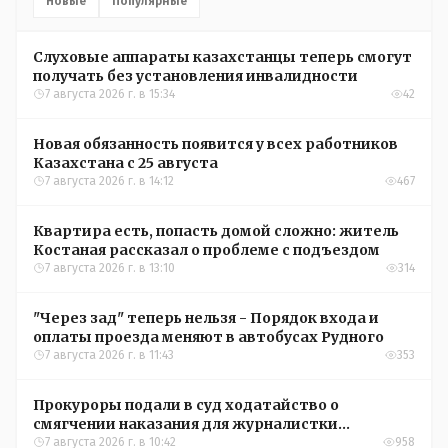
Новые
Популярные
Слуховые аппараты казахстанцы теперь смогут
получать без установления инвалидности
7 августа 2026 г. в 15:34
42
Новая обязанность появится у всех работников
Казахстана с 25 августа
7 августа 2026 г. в 14:12
467
Квартира есть, попасть домой сложно: житель
Костаная рассказал о проблеме с подъездом
7 августа 2026 г. в 13:10
314
"Через зад" теперь нельзя - Порядок входа и
оплаты проезда меняют в автобусах Рудного
7 августа 2026 г. в 11:43
353
Прокуроры подали в суд ходатайство о
смягчении наказания для журналистки
Александры Алёховой
7 августа 2026 г. в 10:42
958