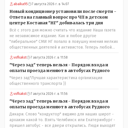
abaika95
7 августа 2026 г. в 14:07
знали о нем такое нехорошее? Ну и сейчас значит не
надо. Обойдёмся как-нибудь vofkakst: Где ономасты,
Новый кондиционер установили после смерти -
которые топят за возвращение исторических
Ответа на главный вопрос про ЧП в детском
названийТак вернули же историческое Кустанай
центре Костаная "НГ" добивалась три дня
коренное название городишка
Всё с этого дня можно считать что издание Наша газета
не независимое издание. Как и любое другое
"либеральное" СМИ НГ попало в ловушку мнения мелких
общественных деятелей и активистов. Теперь любой
активист и НПОшник будет поносить и диктовать
vofkakst
7 августа 2026 г. в 11:58
условия газете информационно бомбордируя ее пока та
не начнет писать "как надо" определенному кругу лиц.
"Через зад" теперь нельзя - Порядок входа и
Редакторская политика, коллектив журналистов уже
оплаты проезда меняют в автобусах Рудного
ниче не значат. Прискорбно и иронично
"Через зад"Лучшая характеристика организации
общественного транспорта ))
vofkakst
7 августа 2026 г. в 11:56
"Через зад" теперь нельзя - Порядок входа и
оплаты проезда меняют в автобусах Рудного
Дикари. Слово "кондуктор" видимо для наших широт -
архаизм какой то. Взять Челябинск или Екатеринбург -
пришел автобус - все двери открылись. Люди выходят