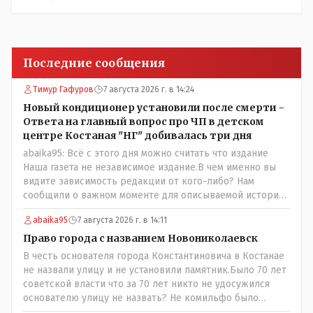
Последние сообщения
Тимур Гафуров
7 августа 2026 г. в 14:24
Новый кондиционер установили после смерти -
Ответа на главный вопрос про ЧП в детском
центре Костаная "НГ" добивалась три дня
abaika95: Всё с этого дня можно считать что издание
Наша газета не независимое издание.В чем именно вы
видите зависимость редакции от кого-либо? Нам
сообщили о важном моменте для описываемой истории.
И редакция отреагировала бы дополнительным
abaika95
7 августа 2026 г. в 14:11
исследованием на такие вопрос от любого читателя.
Писать "как надо" редакция не будет. Но мы будем
Право города с названием Новониколаевск
публиковать полную и объективную информацию. А
В честь основателя города Константиновича в Костанае
потом продолжать тему. если выяснятся новые
не назвали улицу и не установили памятник.Было 70 лет
обстоятельства.
советской власти что за 70 лет никто не удосужился
основателю улицу не назвать? Не комильфо было
генерал-губернаторам улицы дарить? При СССР что то