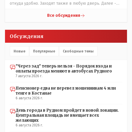
откуда удобно. Заходят также в любую дверь. Далее -
либо платишь сам (у каждой двери есть валидатор),
либо кондуктор подойдет с терминалом. Водитель
Все обсуждения
разгружен от вопросов оплаты, полностью
сконцентрировавшись на управлении автобусом.
Кондуктор - помимо удобства - несомненно рабочие
Обсуждения
места. Сколько людей можно трудоустроить? Но зачем,
когда водитель должен и на дорогу смотреть, и оплату
контролировать , и (в редких случаях оплаты наличкой)
Новые
Популярные
Свободные темы
сдачу выдавать. У нас прогресс почему-то идет с
регрессом рука об руку. Любую хорошую задумку
"Через зад" теперь нельзя - Порядок входа и
умудряемся похерить(
оплаты проезда меняют в автобусах Рудного
7 августа 2026 г.
Пенсионер едва не перевел мошенникам 4 млн
тенге в Костанае
6 августа 2026 г.
День города в Рудном пройдет в новой локации.
Центральная площадь не вмещает всех
желающих
6 августа 2026 г.