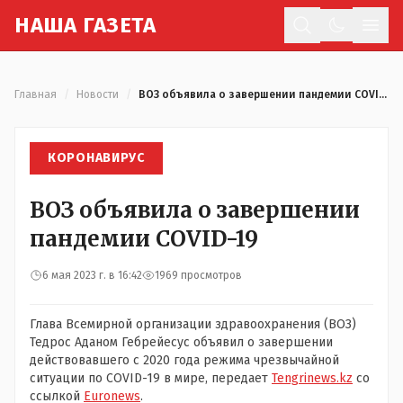
Н
АША
Г
АЗЕТА
Отк
Главная
/
Новости
/
ВОЗ объявила о завершении пандемии COVID-19
КОРОНАВИРУС
ВОЗ объявила о завершении
пандемии COVID-19
6 мая 2023 г. в 16:42
1969 просмотров
Глава Всемирной организации здравоохранения (ВОЗ)
Тедрос Аданом Гебрейесус объявил о завершении
действовавшего с 2020 года режима чрезвычайной
ситуации по COVID-19 в мире, передает
Tengrinews.kz
со
ссылкой
Euronews
.