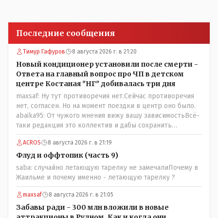
Последние сообщения
Тимур Гафуров
8 августа 2026 г. в 21:20
Новый кондиционер установили после смерти -
Ответа на главный вопрос про ЧП в детском
центре Костаная "НГ" добивалась три дня
maxsaf: Ну тут противоречия нет.Сейчас противоречия
нет, согласен. Но на момент поездки в центр оно было.
abaika95: От чужого мнения вижу вашу зависимостьВсё-
таки редакция это коллектив и дабы сохранить
профессиональное лицо можно было бы и указать
ACROS
8 августа 2026 г. в 21:19
Общественному объединению на не корректность
высказываний о вас в том тоне в котором была та
Флуд и оффтопик (часть 9)
публикация.В комментарии от ОО было и мнение, и
saba: случайно летающую тарелку не замечалиПочему в
факт. На мнение я ответил там же. В том же тоне
Жаильме и почему именно - летающую тарелку ?
отвечать не намерен, но акценты расставил. А вот факт
нужно было проверить. Что мы и сделали. И если это вы
maxsaf
8 августа 2026 г. в 21:05
называете зависимостью, то у меня другое
Забавы ради - 300 млн вложили в новые
представление об этом термине.
аттракционы в Рудном. Как и когда они