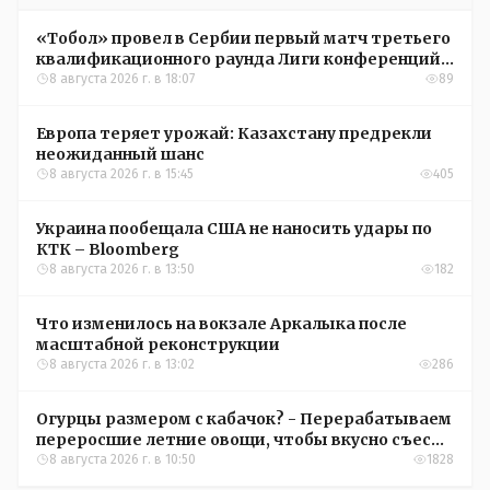
«Тобол» провел в Сербии первый матч третьего
квалификационного раунда Лиги конференций
УЕФА
8 августа 2026 г. в 18:07
89
Европа теряет урожай: Казахстану предрекли
неожиданный шанс
8 августа 2026 г. в 15:45
405
Украина пообещала США не наносить удары по
КТК – Bloomberg
8 августа 2026 г. в 13:50
182
Что изменилось на вокзале Аркалыка после
масштабной реконструкции
8 августа 2026 г. в 13:02
286
Огурцы размером с кабачок? - Перерабатываем
переросшие летние овощи, чтобы вкусно съесть
зимой
8 августа 2026 г. в 10:50
1828