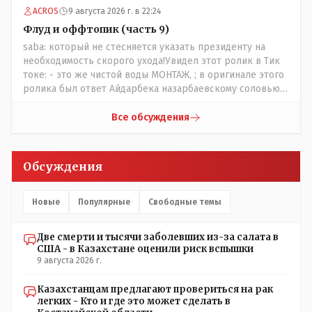
наивысший уровень рукопопства наших
ACROS
9 августа 2026 г. в 22:24
строителей"специалистов",как исторические здания
сносить пожалуйста ,а как на века построить слабо.....Вы
Флуд и оффтопик (часть 9)
вот господин Бондаренко большой учёный прошлись
saba: который не стесняется указать президенту на
бы по историческим постройкам сколько было
необходимость скорого ухода!Увидел этот ролик в Тик
ликвидировано в советское время и в наше.......
токе: - это же чистой воды МОНТАЖ, ; в оригинале этого
ролика был ответ Айдарбека назарбаевскому соловью
на его якобы критику партии Республика. Я думаю: - они
просто напросто - КЛОУНЫ или МАРИОНЕТКИ власти и
Все обсуждения
пикировка между ними - это сделано или
срежисировано кем то из АП для того что бы создать
видимость ИНТРИГИ выборов, его как бы и якобы
Обсуждения
НАКАЛ - и тот и этот без разрешения АП - и шага,
вернее и голоса не подадут. - в принципе вы же видите
- идёт СКУЧНАЯ и НУДНАЯ и МОНОТОННАЯ и полностью
Новые
Популярные
Свободные темы
КОНТРОЛИРУЕМАЯ якобы предвыборная агитация Если
вдруг они захотят гавкнуть что либо по своему
Две смерти и тысячи заболевших из-за салата в
усмотрению: - их мгновенно лишать возможности идти
США - в Казахстане оценили риск вспышки
на выборы и не дадут им места в будущем Курултае: -
9 августа 2026 г.
кстати, я думаю в АП и уже и места распределили между
партиями.
Казахстанцам предлагают провериться на рак
легких - Кто и где это может сделать в