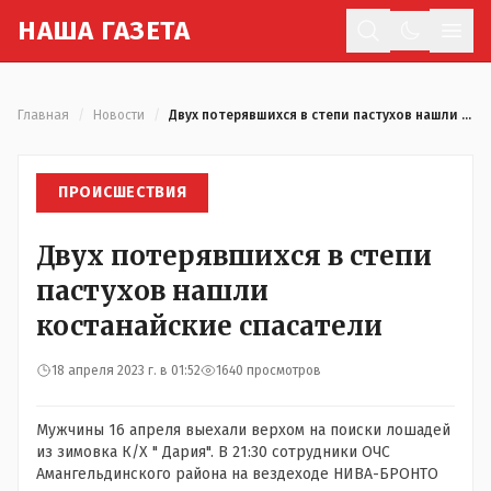
Н
АША
Г
АЗЕТА
Отк
Главная
/
Новости
/
Двух потерявшихся в степи пастухов нашли костанайские спасатели
ПРОИСШЕСТВИЯ
Двух потерявшихся в степи
пастухов нашли
костанайские спасатели
18 апреля 2023 г. в 01:52
1640 просмотров
Мужчины 16 апреля выехали верхом на поиски лошадей
из зимовка К/Х " Дария". В 21:30 сотрудники ОЧС
Амангельдинского района на вездеходе НИВА-БРОНТО