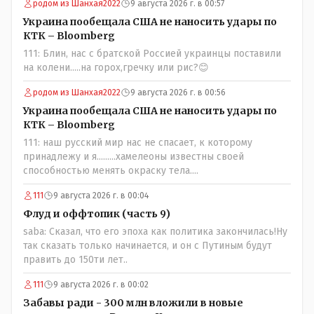
родом из Шанхая2022
9 августа 2026 г. в 00:57
Украина пообещала США не наносить удары по
КТК – Bloomberg
111: Блин, нас с братской Россией украинцы поставили
на колени.....на горох,гречку или рис?😊
родом из Шанхая2022
9 августа 2026 г. в 00:56
Украина пообещала США не наносить удары по
КТК – Bloomberg
111: наш русский мир нас не спасает, к которому
принадлежу и я.........хамелеоны известны своей
способностью менять окраску тела....
111
9 августа 2026 г. в 00:04
Флуд и оффтопик (часть 9)
saba: Сказал, что его эпоха как политика закончилась!Ну
так сказать только начинается, и он с Путиным будут
править до 150ти лет..
111
9 августа 2026 г. в 00:02
Забавы ради - 300 млн вложили в новые