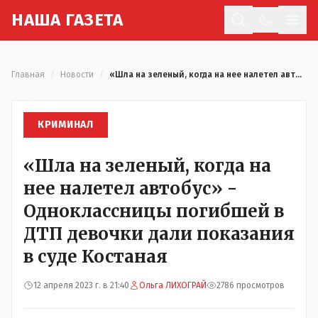
Н
АША
Г
АЗЕТА
Отк
Главная
/
Новости
/
«Шла на зеленый, когда на нее налетел автобус» - Одноклассницы погибшей в ДТП девочки дали показания в суде Костаная
КРИМИНАЛ
«Шла на зеленый, когда на
нее налетел автобус» -
Одноклассницы погибшей в
ДТП девочки дали показания
в суде Костаная
12 апреля 2023 г. в 21:40
Ольга ЛИХОГРАЙ
2786 просмотров