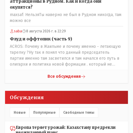
аттракционы в Рудном. Как и когда они
окупятся?
maxsaf: НельзяТы наверно не был в Рудном никогда, там
можно все
saba
8 августа 2026 г. в 22:29
Флуд и оффтопик (часть 9)
ACROS: Почему в Жаильме и почему именно - летающую
тарелку ?Ну так я понял что данный председатель
партии именно там засветился и там начался его путь в
олигархи и политика новой формации . который не
стесняется указать президенту на необходимость
скорого ухода! А летающая тарелка, потому что ещё не
Все обсуждения
было в истории независимого Казахстана депутата
который что то указывал бы действующему президенту,
не иначе инопланетянин, ну а на чём инопланетяне
Обсуждения
передвигаются?
Новые
Популярные
Свободные темы
Европа теряет урожай: Казахстану предрекли
неожиданный шанс