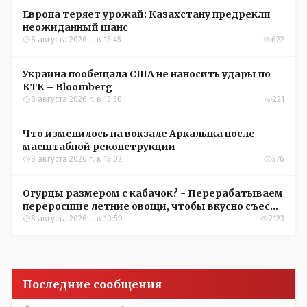
Европа теряет урожай: Казахстану предрекли
неожиданный шанс
8 августа 2026 г. в 15:45
622
Украина пообещала США не наносить удары по
КТК – Bloomberg
8 августа 2026 г. в 13:50
221
Что изменилось на вокзале Аркалыка после
масштабной реконструкции
8 августа 2026 г. в 13:02
376
Огурцы размером с кабачок? - Перерабатываем
переросшие летние овощи, чтобы вкусно съесть
зимой
8 августа 2026 г. в 10:50
2123
Последние сообщения