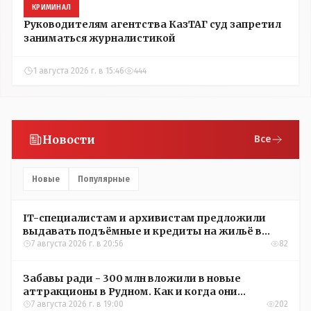
КРИМИНАЛ
Руководителям агентства КазТАГ суд запретил
заниматься журналистикой
1 августа 2026 г. в 15:46
444
Новости
Все
Новые
Популярные
IT-специалистам и архивистам предложили
выдавать подъёмные и кредиты на жильё в
сёлах Казахстана
7 августа 2026 г. в 20:56
82
Забавы ради - 300 млн вложили в новые
аттракционы в Рудном. Как и когда они
окупятся?
7 августа 2026 г. в 19:00
202