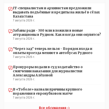
режимы, которые взяты на особый контроль, учитывая
погодные условия в это лето. Мы решили. что это -
IT-специалистам и архивистам предложили
противоречие. Вы считаете иначе?
выдавать подъёмные и кредиты на жильё в сёлах
Казахстана
7 августа 2026 г.
Забавы ради - 300 млн вложили в новые
аттракционы в Рудном. Как и когда они окупятся?
7 августа 2026 г.
"Через зад" теперь нельзя - Порядок входа и
оплаты проезда меняют в автобусах Рудного
7 августа 2026 г.
Прокуроры подали в суд ходатайство о
смягчении наказания для журналистки
Александры Алёховой
7 августа 2026 г.
В «Тоболе» назвали причины крупного
поражения в еврокубковом матче
7 августа 2026 г.
Все обсуждения