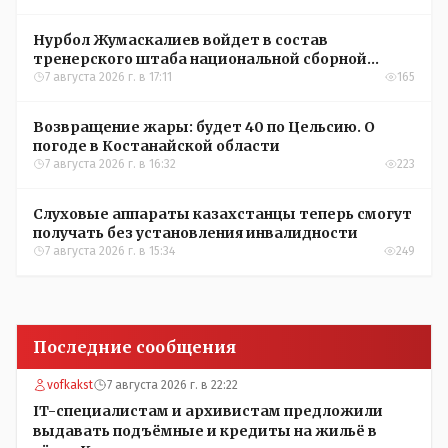
Нурбол Жумаскалиев войдет в состав
тренерского штаба национальной сборной
Казахстана по футболу
7 августа 2026 г. в 17:11
165
Возвращение жары: будет 40 по Цельсию. О
погоде в Костанайской области
7 августа 2026 г. в 16:32
223
Слуховые аппараты казахстанцы теперь смогут
получать без установления инвалидности
7 августа 2026 г. в 15:34
249
Последние сообщения
vofkakst
7 августа 2026 г. в 22:22
IT-специалистам и архивистам предложили
выдавать подъёмные и кредиты на жильё в