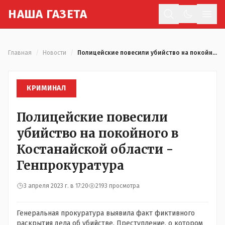
Н
АША
Г
АЗЕТА
Отк
Главная
/
Новости
/
Полицейские повесили убийство на покойного в Костанайской области - Генпрокуратура
КРИМИНАЛ
Полицейские повесили
убийство на покойного в
Костанайской области -
Генпрокуратура
3 апреля 2023 г. в 17:20
2193 просмотра
Генеральная прокуратура выявила факт фиктивного
раскрытия дела об убийстве. Преступление, о котором