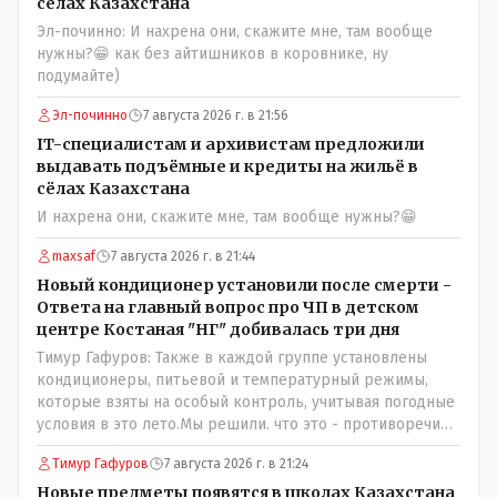
сёлах Казахстана
Эл-починно: И нахрена они, скажите мне, там вообще
нужны?😁 как без айтишников в коровнике, ну
подумайте)
Эл-починно
7 августа 2026 г. в 21:56
IT-специалистам и архивистам предложили
выдавать подъёмные и кредиты на жильё в
сёлах Казахстана
И нахрена они, скажите мне, там вообще нужны?😁
maxsaf
7 августа 2026 г. в 21:44
Новый кондиционер установили после смерти -
Ответа на главный вопрос про ЧП в детском
центре Костаная "НГ" добивалась три дня
Тимур Гафуров: Также в каждой группе установлены
кондиционеры, питьевой и температурный режимы,
которые взяты на особый контроль, учитывая погодные
условия в это лето.Мы решили. что это - противоречие.
Вы считаете иначе?Ну тут противоречия нет. Этот
Тимур Гафуров
7 августа 2026 г. в 21:24
комментарий прозвучал на следующий день после
трагедии, то есть 29 июля, когда спешно установили и
Новые предметы появятся в школах Казахстана