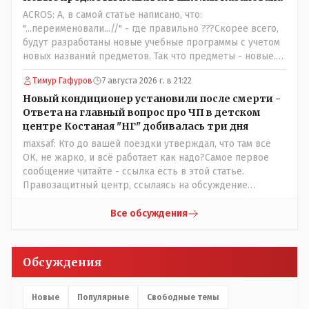
воду, и новые кондиционеры, и впервые поставили
ACROS: А, в самой статье написано, что:
температурный режим на контроль. То есть первая
"...переименовали...//" - где правильно ???Скорее всего,
часть - информация до трагедии, вторая часть -
будут разработаны новые учебные программы с учетом
информация после трагедии, когда все уже было
новых названий предметов. Так что предметы - новые.
исправлено.
Хоть и переименованные)
Тимур Гафуров
7 августа 2026 г. в 21:22
Новый кондиционер установили после смерти -
Ответа на главный вопрос про ЧП в детском
центре Костаная "НГ" добивалась три дня
maxsaf: Кто до вашей поездки утверждал, что там все
ОК, не жарко, и всё работает как надо?Самое первое
сообщение читайте - ссылка есть в этой статье.
Правозащитный центр, ссылаясь на обсуждение
сотрудников интерната в рабочем чате, которые
прислали ему в виде аудиосообщений, пишет, что
Все обсуждения
воспитатели долго добивались установки
кондиционеров в помещениях, где есть дети, однако к
настоящему времени их установили только в
Обсуждения
помещениях, предназначенных для административно-
управленческого персонала. И Также в каждой группе
установлены кондиционеры, питьевой и температурный
Новые
Популярные
Свободные темы